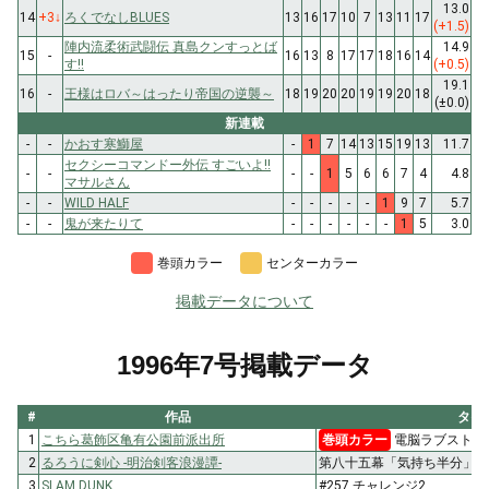
13.0
14
+3
↓
ろくでなしBLUES
13
16
17
10
7
13
11
17
(+1.5)
陣内流柔術武闘伝 真島クンすっとば
14.9
15
-
16
13
8
17
17
18
16
14
す!!
(+0.5)
19.1
16
-
王様はロバ～はったり帝国の逆襲～
18
19
20
20
19
19
20
18
(±0.0)
新連載
-
-
かおす寒鰤屋
-
1
7
14
13
15
19
13
11.7
セクシーコマンドー外伝 すごいよ!!
-
-
-
-
1
5
6
6
7
4
4.8
マサルさん
-
-
WILD HALF
-
-
-
-
-
1
9
7
5.7
-
-
鬼が来たりて
-
-
-
-
-
-
1
5
3.0
巻頭カラー
センターカラー
掲載データについて
1996年7号掲載データ
#
作品
タイ
1
こちら葛飾区亀有公園前派出所
巻頭カラー
電脳ラブストー
2
るろうに剣心 -明治剣客浪漫譚-
第八十五幕「気持ち半分」
3
SLAM DUNK
#257 チャレンジ2