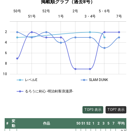
掲載順グラフ（過去8号）
50号
52号
2号
5・6号
51号
1号
L
3・4号
7号
2
4
10
6
8
10
レベルE
SLAM DUNK
るろうに剣心 -明治剣客浪漫譚-
TOP3 表示
TOP7 表示
変
#
作品
50
51
52
1
2
3
5
7
平均
動