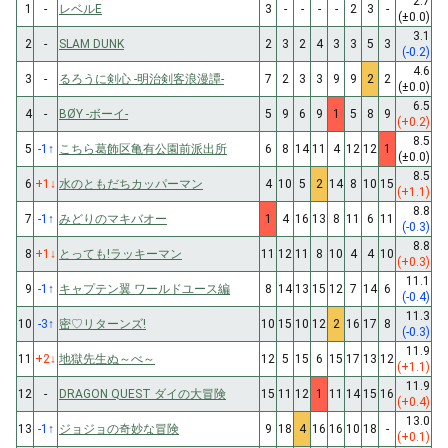
2.7
1
-
レベルE
3
-
-
-
-
2
3
-
(±0.0)
3.1
2
-
SLAM DUNK
2
3
2
4
3
3
5
3
(-0.2)
4.6
3
-
るろうに剣心 -明治剣客浪漫譚-
7
2
3
3
9
9
2
2
(±0.0)
6.5
4
-
BØY -ボーイ-
5
9
6
9
1
5
8
9
(+0.2)
8.5
5
-1
↑
こちら葛飾区亀有公園前派出所
6
8
14
11
4
12
12
1
(±0.0)
8.5
6
+1
↓
水のともだちカッパーマン
4
10
5
2
14
8
10
15
(+1.1)
8.8
7
-1
↑
みどりのマキバオー
1
4
16
13
8
11
6
11
(-0.3)
8.8
8
+1
↓
とっても!ラッキーマン
11
12
11
8
10
4
4
10
(+0.3)
11.1
9
-1
↑
キャプテン翼 ワールドユース編
8
14
13
15
12
7
14
6
(-0.4)
11.3
10
-3
↑
密♡リターンズ!
10
15
10
12
2
16
17
8
(-0.3)
11.9
11
+2
↓
地獄先生ぬ～べ～
12
5
15
6
15
17
13
12
(+1.1)
11.9
12
-
DRAGON QUEST ダイの大冒険
15
11
12
1
11
14
15
16
(+0.4)
13.0
13
-1
↑
ジョジョの奇妙な冒険
9
18
4
16
16
10
18
-
(+0.1)