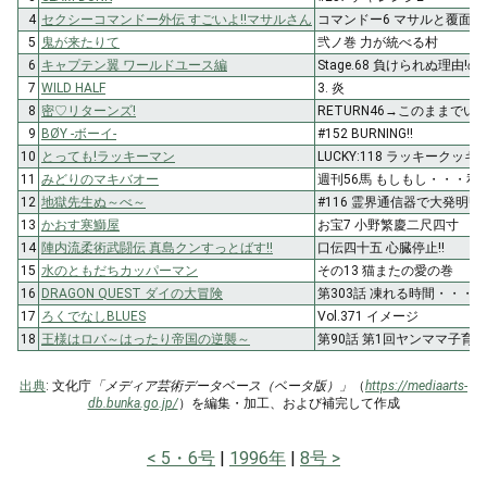
4
セクシーコマンドー外伝 すごいよ!!マサルさん
コマンドー6 マサルと覆面男
5
鬼が来たりて
弐ノ巻 力が統べる村
6
キャプテン翼 ワールドユース編
Stage.68 負けられぬ理由!の
7
WILD HALF
3. 炎
8
密♡リターンズ!
RETURN46→このままでい
9
BØY -ボーイ-
#152 BURNING!!
10
とっても!ラッキーマン
LUCKY:118 ラッキークッ
11
みどりのマキバオー
週刊56馬 もしもし・・・私リ
12
地獄先生ぬ～べ～
#116 霊界通信器で大発明! 
13
かおす寒鰤屋
お宝7 小野繁慶二尺四寸
14
陣内流柔術武闘伝 真島クンすっとばす!!
口伝四十五 心臓停止!!
15
水のともだちカッパーマン
その13 猫またの愛の巻
16
DRAGON QUEST ダイの大冒険
第303話 凍れる時間・・・!
17
ろくでなしBLUES
Vol.371 イメージ
18
王様はロバ～はったり帝国の逆襲～
第90話 第1回ヤンママ子育
出典
: 文化庁
「メディア芸術データベース（ベータ版）」
（
https://mediaarts-
db.bunka.go.jp/
）を編集・加工、および補完して作成
5・6号
1996年
8号