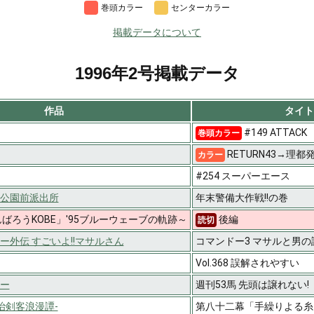
巻頭カラー
センターカラー
掲載データについて
1996年2号掲載データ
作品
タイト
#149 ATTACK
巻頭カラー
RETURN43→理都発
カラー
#254 スーパーエース
公園前派出所
年末警備大作戦!!の巻
ばろうKOBE」'95ブルーウェーブの軌跡～
後編
読切
ー外伝 すごいよ!!マサルさん
コマンドー3 マサルと男の
Vol.368 誤解されやすい
ー
週刊53馬 先頭は譲れない!
治剣客浪漫譚-
第八十二幕「手繰りよる糸