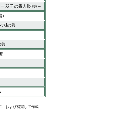
キー 双子の番人!!の巻～
編）
ェンス!の巻
の巻
巻
る
工、および補完して作成