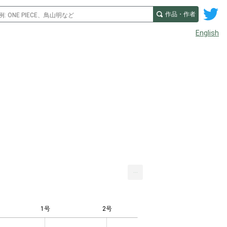
作品・作者
English
...
1号
2号