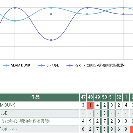
SLAM DUNK
レベルE
るろうに剣心 -明治剣客浪漫譚-
作品
47
48
49
50
51
52
1
M DUNK
3
1
4
2
3
2
4
ルE
-
-
-
3
-
-
-
うに剣心 -明治剣客浪漫譚-
4
9
2
7
2
3
3
Y -ボーイ-
6
2
7
5
9
6
9