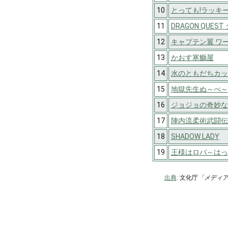
10
とっても!ラッキ
11
DRAGON QUES
12
キャプテン翼 ワ
13
かおす寒鰤屋
14
水のともだちカッ
15
地獄先生ぬ～べ～
16
ジョジョの奇妙な
17
陣内流柔術武闘伝 
18
SHADOW LADY
19
王様はロバ～はっ
出典
: 文化庁
「メディ