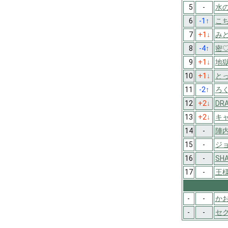
5
-
水
6
-1
↑
こ
7
+1
↓
み
8
-4
↑
密♡
9
+1
↓
地
10
+1
↓
と
11
-2
↑
ろく
12
+2
↓
DR
13
+2
↓
キ
14
-
陣内
15
-
ジ
16
-
SH
17
-
王
-
-
か
-
-
セク