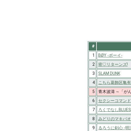
#
1
BØY -ボーイ-
2
密♡リターンズ!
3
SLAM DUNK
4
こちら葛飾区亀有
5
青木波濤 ～「がん
6
セクシーコマンド
7
ろくでなしBLUES
8
みどりのマキバオ
9
るろうに剣心 -明