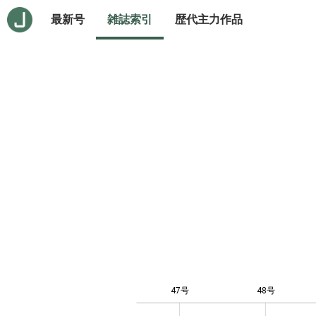
最新号
雑誌索引
歴代主力作品
47号
48号
12
-4
-2
-1
0
1
3
5
7