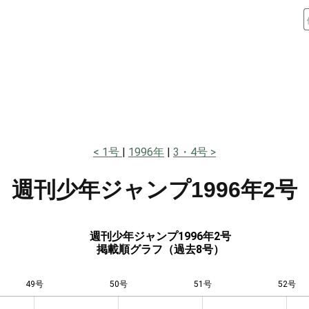
1号
1996年
3・4号
週刊少年ジャンプ
1996年2号
週刊少年ジャンプ1996年2号
掲載順グラフ（過去8号）
49号
50号
L
51号
52号