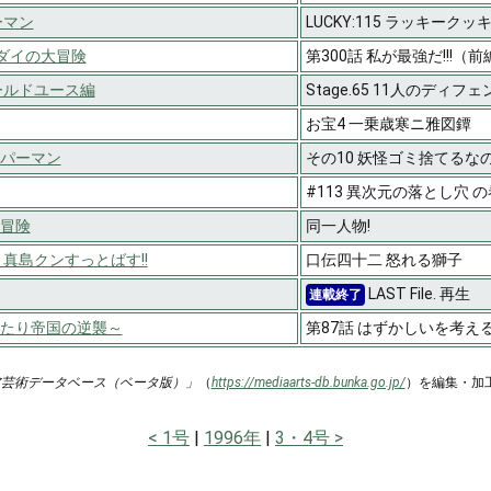
ーマン
LUCKY:115 ラッキークッ
T ダイの大冒険
第300話 私が最強だ!!!（前
ールドユース編
Stage.65 11人のディフ
お宝4 一乗歳寒ニ雅図鐔
パーマン
その10 妖怪ゴミ捨てるな
#113 異次元の落とし穴 の
冒険
同一人物!
真島クンすっとばす!!
口伝四十二 怒れる獅子
LAST File. 再生
連載終了
たり帝国の逆襲～
第87話 はずかしいを考え
ア芸術データベース（ベータ版）」
（
https://mediaarts-db.bunka.go.jp/
）を編集・加
1号
1996年
3・4号