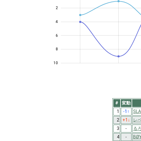
2
4
10
6
8
10
#
変動
1
-1
↑
SLA
2
+1
↓
レベ
3
-
るろ
4
-
BØ