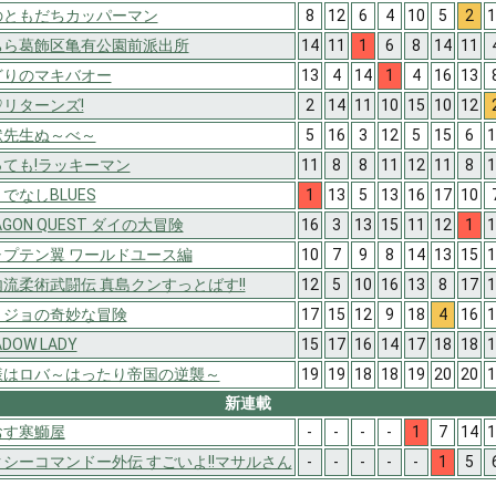
のともだちカッパーマン
8
12
6
4
10
5
2
1
ちら葛飾区亀有公園前派出所
14
11
1
6
8
14
11
どりのマキバオー
13
4
14
1
4
16
13
リターンズ!
2
14
11
10
15
10
12
獄先生ぬ～べ～
5
16
3
12
5
15
6
1
っても!ラッキーマン
11
8
8
11
12
11
8
1
でなしBLUES
1
13
5
13
16
17
10
AGON QUEST ダイの大冒険
16
3
13
15
11
12
1
1
ャプテン翼 ワールドユース編
10
7
9
8
14
13
15
1
流柔術武闘伝 真島クンすっとばす!!
12
5
10
16
13
8
17
1
ョジョの奇妙な冒険
17
15
12
9
18
4
16
1
ADOW LADY
15
17
16
14
17
18
18
1
様はロバ～はったり帝国の逆襲～
19
19
18
18
19
20
20
1
新連載
おす寒鰤屋
-
-
-
-
1
7
14
1
シーコマンドー外伝 すごいよ!!マサルさん
-
-
-
-
-
1
5