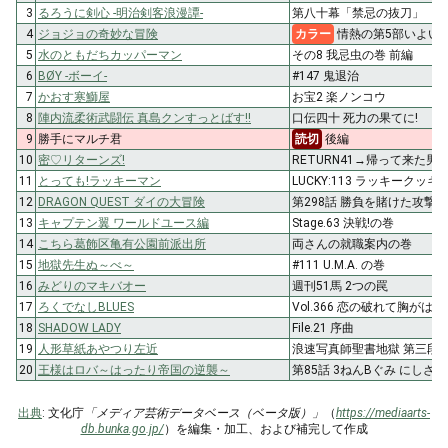
3
るろうに剣心 -明治剣客浪漫譚-
第八十幕「禁忌の抜刀」
4
ジョジョの奇妙な冒険
カラー
情熱の第5部いよい
5
水のともだちカッパーマン
その8 我忌虫の巻 前編
6
BØY -ボーイ-
#147 鬼退治
7
かおす寒鰤屋
お宝2 楽ノンコウ
8
陣内流柔術武闘伝 真島クンすっとばす!!
口伝四十 死力の果てに!
9
勝手にマルチ君
読切
後編
10
密♡リターンズ!
RETURN41→帰って来た男!
11
とっても!ラッキーマン
LUCKY:113 ラッキーク
12
DRAGON QUEST ダイの大冒険
第298話 勝負を賭けた攻撃!!!
13
キャプテン翼 ワールドユース編
Stage.63 決戦!の巻
14
こちら葛飾区亀有公園前派出所
両さんの就職案内の巻
15
地獄先生ぬ～べ～
#111 U.M.A. の巻
16
みどりのマキバオー
週刊51馬 2つの罠
17
ろくでなしBLUES
Vol.366 恋の破れて胸が
18
SHADOW LADY
File.21 序曲
19
人形草紙あやつり左近
浪速写真師聖書地獄 第三段 
20
王様はロバ～はったり帝国の逆襲～
第85話 3ねんBぐみ にしざ
出典
: 文化庁
「メディア芸術データベース（ベータ版）」
（
https://mediaarts-
db.bunka.go.jp/
）を編集・加工、および補完して作成