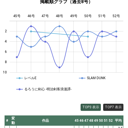
掲載順グラフ（過去8号）
45号
46号
47号
48号
L
49号
50号
51号
52号
2
4
10
6
8
10
レベルE
SLAM DUNK
るろうに剣心 -明治剣客浪漫譚-
TOP3 表示
TOP7 表示
変
#
作品
45
46
47
48
49
50
51
52
平均
動