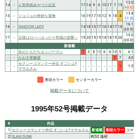
13.0
14
-
人形草紙あやつり左近
17
14
9
6
15
17
7
19
(+0.6)
13.8
15
-
ジョジョの奇妙な冒険
16
19
17
15
12
9
18
4
(-1.0)
16.1
16
-
SHADOW LADY
14
18
15
17
16
14
17
18
(±0.0)
19.0
17
-
王様はロバ～はったり帝国の逆襲～
19
20
19
19
18
18
19
20
(±0.0)
新連載
-
-
水のともだちカッパーマン
1
3
8
12
6
4
10
5
6.1
-
-
かおす寒鰤屋
-
-
-
-
-
-
1
7
4.0
セクシーコマンドー外伝 すごいよ!!
-
-
-
-
-
-
-
-
-
1
1.0
マサルさん
巻頭カラー
センターカラー
掲載データについて
1995年52号掲載データ
#
作品
タ
1
セクシーコマンドー外伝 すごいよ!!マサルさん
新連載
巻頭カラー
コマンド
2
SLAM DUNK
#252 逸材