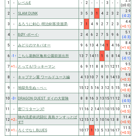
2.5
1
-
レベルE
-
2
-
-
-
3
-
-
(±0.0)
2.9
2
-
SLAM DUNK
3
5
3
1
4
2
3
2
(-0.2)
4.4
3
-
るろうに剣心 -明治剣客浪漫譚-
7
1
4
9
2
7
2
3
(+0.1)
5.1
4
-
BØY -ボーイ-
2
4
6
2
7
5
9
6
(-0.3)
8.4
5
-
みどりのマキバオー
9
6
13
4
14
1
4
16
(+1.6)
9.3
6
-1
↑
こちら葛飾区亀有公園前派出所
13
7
14
11
1
6
8
14
(-0.1)
9.5
7
+1
↓
とっても!ラッキーマン
6
9
11
8
8
11
12
11
(+0.7)
9.8
8
-
キャプテン翼 ワールドユース編
4
13
10
7
9
8
14
13
(+0.3)
10.4
9
-
地獄先生ぬ～べ～
15
12
5
16
3
12
5
15
(+0.8)
10.8
10
-3
↑
DRAGON QUEST ダイの大冒険
8
8
16
3
13
15
11
12
(-0.5)
11.1
11
-
密♡リターンズ!
11
16
2
14
11
10
15
10
(+0.5)
陣内流柔術武闘伝 真島クンすっとば
11.4
12
+2
↓
12
15
12
5
10
16
13
8
す!!
(+0.9)
11.5
13
+1
↓
ろくでなしBLUES
10
17
1
13
5
13
16
17
(+0.5)