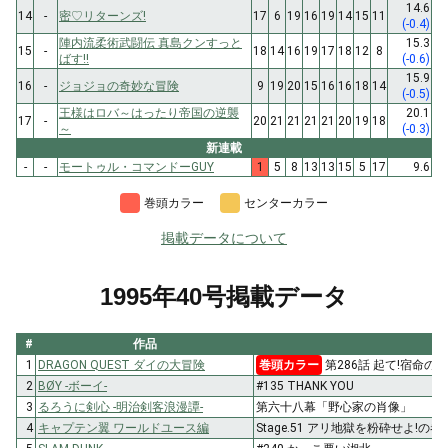
14.6
14
-
密♡リターンズ!
17
6
19
16
19
14
15
11
(-0.4)
陣内流柔術武闘伝 真島クンすっと
15.3
15
-
18
14
16
19
17
18
12
8
ばす!!
(-0.6)
15.9
16
-
ジョジョの奇妙な冒険
9
19
20
15
16
16
18
14
(-0.5)
王様はロバ～はったり帝国の逆襲
20.1
17
-
20
21
21
21
21
20
19
18
～
(-0.3)
新連載
-
-
モートゥル・コマンドーGUY
1
5
8
13
13
15
5
17
9.6
巻頭カラー
センターカラー
掲載データについて
1995年40号掲載データ
#
作品
1
DRAGON QUEST ダイの大冒険
巻頭カラー
第286話 起て!宿命の
2
BØY -ボーイ-
#135 THANK YOU
3
るろうに剣心 -明治剣客浪漫譚-
第六十八幕「野心家の肖像」
4
キャプテン翼 ワールドユース編
Stage.51 アリ地獄を粉砕せよ!の巻