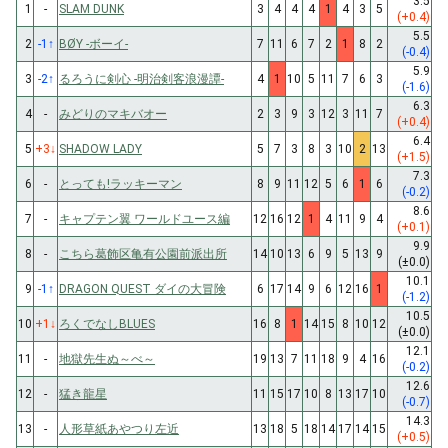
3.5
1
-
SLAM DUNK
3
4
4
4
1
4
3
5
(+0.4)
5.5
2
-1
↑
BØY -ボーイ-
7
11
6
7
2
1
8
2
(-0.4)
5.9
3
-2
↑
るろうに剣心 -明治剣客浪漫譚-
4
1
10
5
11
7
6
3
(-1.6)
6.3
4
-
みどりのマキバオー
2
3
9
3
12
3
11
7
(+0.4)
6.4
5
+3
↓
SHADOW LADY
5
7
3
8
3
10
2
13
(+1.5)
7.3
6
-
とっても!ラッキーマン
8
9
11
12
5
6
1
6
(-0.2)
8.6
7
-
キャプテン翼 ワールドユース編
12
16
12
1
4
11
9
4
(+0.1)
9.9
8
-
こちら葛飾区亀有公園前派出所
14
10
13
6
9
5
13
9
(±0.0)
10.1
9
-1
↑
DRAGON QUEST ダイの大冒険
6
17
14
9
6
12
16
1
(-1.2)
10.5
10
+1
↓
ろくでなしBLUES
16
8
1
14
15
8
10
12
(±0.0)
12.1
11
-
地獄先生ぬ～べ～
19
13
7
11
18
9
4
16
(-0.2)
12.6
12
-
猛き龍星
11
15
17
10
8
13
17
10
(-0.7)
14.3
13
-
人形草紙あやつり左近
13
18
5
18
14
17
14
15
(+0.5)