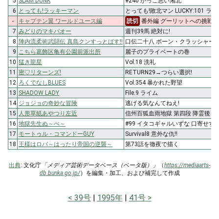
5
SLAM DUNK
#240 かっこ悪い湘北
6
とっても!ラッキーマン
とっても!敗北マン LUCKY:101
-
キャプテン翼 ワールドユース編
読切
番外編 グーリットへの挑戦 
7
みどりのマキバオー
週刊39馬 絶対に!
8
陣内流柔術武闘伝 真島クンすっとばす!!
口伝二十八 ボーン・クラッシャー
9
こちら葛飾区亀有公園前派出所
麗子のプライベートの巻
10
猛き龍星
Vol.18 洗礼
11
密♡リターンズ!
RETURN29→つらい選択!
12
ろくでなしBLUES
Vol.354 暴かれた野望
13
SHADOW LADY
File.9 ライム
14
ジョジョの奇妙な冒険
逃げる気なんてねえ!
15
人形草紙あやつり左近
信州百狐血雨地獄 第四段 降霊後日
16
地獄先生ぬ～べ～
#99 イタコギャルいずな 口寄せする
17
モートゥル・コマンドーGUY
Survival8 意外な仇!!
18
王様はロバ～はったり帝国の逆襲～
第73話を徹夜で描く
出典
: 文化庁
「メディア芸術データベース（ベータ版）」
（
https://mediaarts-
db.bunka.go.jp/
）を編集・加工、および補完して作成
39号
1995年
41号