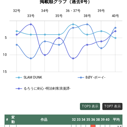
掲載順グラフ（過去8号）
32号
34号
36・37号
39号
33号
35号
L
38号
40号
5
10
10
15
SLAM DUNK
BØY -ボーイ-
るろうに剣心 -明治剣客浪漫譚-
TOP3 表示
TOP7 表示
変
#
作品
32
33
34
35
36
38
39
40
平均
動