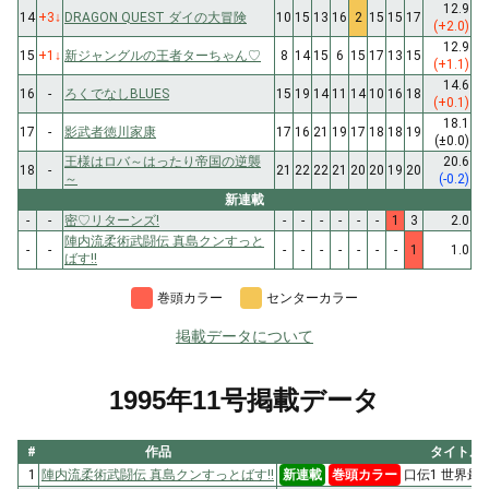
12.9
14
+3
↓
DRAGON QUEST ダイの大冒険
10
15
13
16
2
15
15
17
(+2.0)
12.9
15
+1
↓
新ジャングルの王者ターちゃん♡
8
14
15
6
15
17
13
15
(+1.1)
14.6
16
-
ろくでなしBLUES
15
19
14
11
14
10
16
18
(+0.1)
18.1
17
-
影武者徳川家康
17
16
21
19
17
18
18
19
(±0.0)
王様はロバ～はったり帝国の逆襲
20.6
18
-
21
22
22
21
20
20
19
20
～
(-0.2)
新連載
-
-
密♡リターンズ!
-
-
-
-
-
-
1
3
2.0
陣内流柔術武闘伝 真島クンすっと
-
-
-
-
-
-
-
-
-
1
1.0
ばす!!
巻頭カラー
センターカラー
掲載データについて
1995年11号掲載データ
#
作品
タイトル
1
陣内流柔術武闘伝 真島クンすっとばす!!
新連載
巻頭カラー
口伝1 世界最