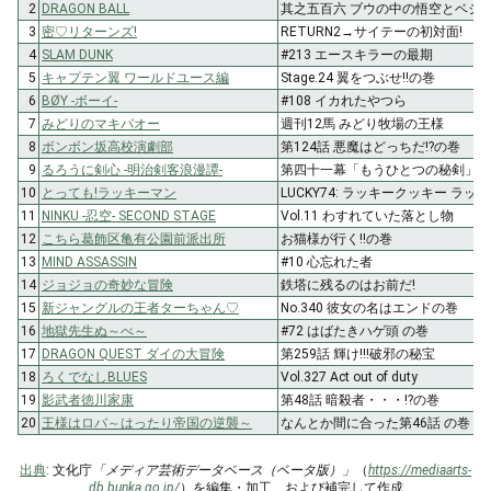
2
DRAGON BALL
其之五百六 ブウの中の悟空とベジ
3
密♡リターンズ!
RETURN2→サイテーの初対面!
4
SLAM DUNK
#213 エースキラーの最期
5
キャプテン翼 ワールドユース編
Stage.24 翼をつぶせ!!の巻
6
BØY -ボーイ-
#108 イカれたやつら
7
みどりのマキバオー
週刊12馬 みどり牧場の王様
8
ボンボン坂高校演劇部
第124話 悪魔はどっちだ!?の巻
9
るろうに剣心 -明治剣客浪漫譚-
第四十一幕「もうひとつの秘剣」
10
とっても!ラッキーマン
LUCKY74: ラッキークッキー ラ
11
NINKU -忍空- SECOND STAGE
Vol.11 わすれていた落とし物
12
こちら葛飾区亀有公園前派出所
お猫様が行く!!の巻
13
MIND ASSASSIN
#10 心忘れた者
14
ジョジョの奇妙な冒険
鉄塔に残るのはお前だ!
15
新ジャングルの王者ターちゃん♡
No.340 彼女の名はエンドの巻
16
地獄先生ぬ～べ～
#72 はばたきハゲ頭 の巻
17
DRAGON QUEST ダイの大冒険
第259話 輝け!!!破邪の秘宝
18
ろくでなしBLUES
Vol.327 Act out of duty
19
影武者徳川家康
第48話 暗殺者・・・!?の巻
20
王様はロバ～はったり帝国の逆襲～
なんとか間に合った第46話 の巻
出典
: 文化庁
「メディア芸術データベース（ベータ版）」
（
https://mediaarts-
db.bunka.go.jp/
）を編集・加工、および補完して作成