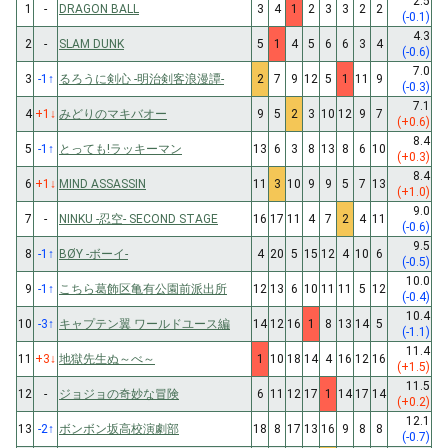
2.5
1
-
DRAGON BALL
3
4
1
2
3
3
2
2
(-0.1)
4.3
2
-
SLAM DUNK
5
1
4
5
6
6
3
4
(-0.6)
7.0
3
-1
↑
るろうに剣心 -明治剣客浪漫譚-
2
7
9
12
5
1
11
9
(-0.3)
7.1
4
+1
↓
みどりのマキバオー
9
5
2
3
10
12
9
7
(+0.6)
8.4
5
-1
↑
とっても!ラッキーマン
13
6
3
8
13
8
6
10
(+0.3)
8.4
6
+1
↓
MIND ASSASSIN
11
3
10
9
9
5
7
13
(+1.0)
9.0
7
-
NINKU -忍空- SECOND STAGE
16
17
11
4
7
2
4
11
(-0.6)
9.5
8
-1
↑
BØY -ボーイ-
4
20
5
15
12
4
10
6
(-0.5)
10.0
9
-1
↑
こちら葛飾区亀有公園前派出所
12
13
6
10
11
11
5
12
(-0.4)
10.4
10
-3
↑
キャプテン翼 ワールドユース編
14
12
16
1
8
13
14
5
(-1.1)
11.4
11
+3
↓
地獄先生ぬ～べ～
1
10
18
14
4
16
12
16
(+1.5)
11.5
12
-
ジョジョの奇妙な冒険
6
11
12
17
1
14
17
14
(+0.2)
12.1
13
-2
↑
ボンボン坂高校演劇部
18
8
17
13
16
9
8
8
(-0.7)