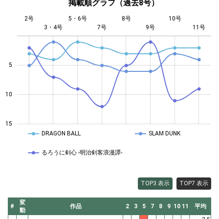
掲載順グラフ（過去8号）
2号
5・6号
8号
10号
3・4号
7号
L
9号
11号
5
14
10
15
DRAGON BALL
SLAM DUNK
るろうに剣心 -明治剣客浪漫譚-
TOP3 表示
TOP7 表示
変
#
作品
2
3
5
7
8
9
10
11
平均
動