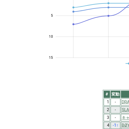
5
10
10
15
#
変動
1
-
DRA
2
-
SLA
3
-
キ
4
-1
↑
BØ