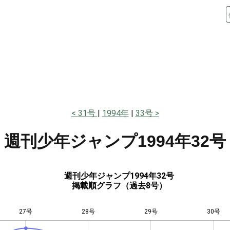
31号
1994年
33号
週刊少年ジャンプ
1994年32号
週刊少年ジャンプ1994年32号
掲載順グラフ（過去8号）
27号
28号
L
29号
30号