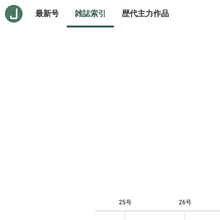
最新号
雑誌索引
歴代主力作品
25号
26号
-10
20
-4
-2
-5
0
2