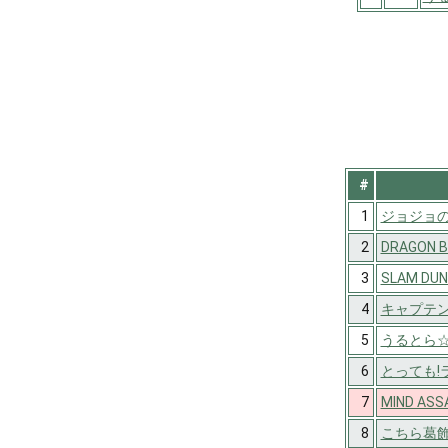
#
1
ジョジョ
2
DRAGON B
3
SLAM DUN
4
キャプテン
5
うるとら
6
とっても!
7
MIND ASS
8
こちら葛