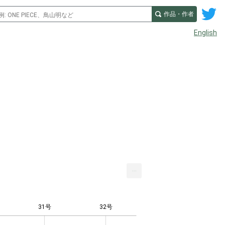
作品・作者
English
...
31号
32号