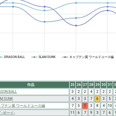
DRAGON BALL
SLAM DUNK
キャプテン翼 ワールドユース編
作品
25
26
27
28
29
30
31
3
GON BALL
3
2
2
4
2
2
2
M DUNK
4
3
3
7
6
3
5
ャプテン翼 ワールドユース編
7
5
1
3
8
4
10
Y -ボーイ-
11
6
7
9
3
7
6