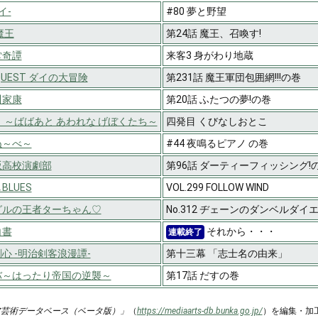
イ-
#80 夢と野望
魔王
第24話 魔王、召喚す!
堂奇譚
来客3 身がわり地蔵
 QUEST ダイの大冒険
第231話 魔王軍団包囲網!!!の巻
川家康
第20話 ふたつの夢!の巻
 ～ばばあと あわれな げぼくたち～
四発目 くびなしおとこ
ぬ～べ～
#44 夜鳴るピアノ の巻
坂高校演劇部
第96話 ダーティーフィッシング!
LUES
VOL.299 FOLLOW WIND
グルの王者ターちゃん♡
No.312 ヂェーンのダンベルダイ
白書
それから・・・
連載終了
心 -明治剣客浪漫譚-
第十三幕 「志士名の由来」
バ～はったり帝国の逆襲～
第17話 だすの巻
ア芸術データベース（ベータ版）」
（
https://mediaarts-db.bunka.go.jp/
）を編集・加