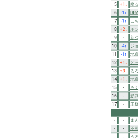
5
+1
↓
幽
6
-1
↑
DR
7
-1
↑
こ
8
+2
↓
ボ
9
-
新
10
-4
↑
ジ
11
-1
↑
地獄
12
+1
↓
と
13
+3
↓
るろ
14
+1
↓
地
15
-
ろく
16
-
影
17
-
王
-
-
まん
-
-
不
-
-
う