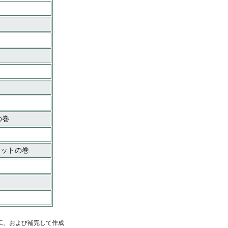
の巻
エットの巻
工、および補完して作成