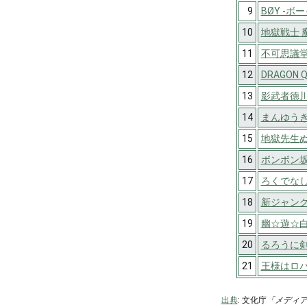
9
BØY -ボー
10
地獄戦士 
11
不可思議
12
DRAGON
13
影武者徳
14
まんゆうき
15
地獄先生
16
ボンボン
17
ろくでなしB
18
新ジャン
19
幽☆遊☆
20
るろうに剣
21
王様はロ
出典
: 文化庁
「メディ