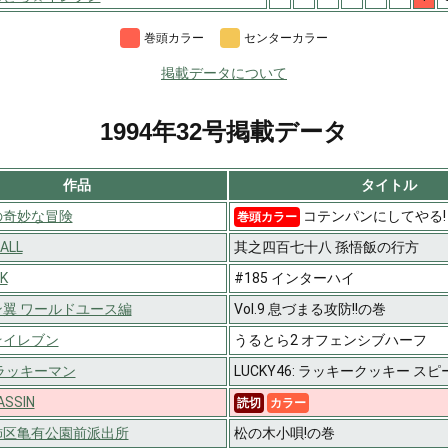
巻頭カラー
センターカラー
掲載データについて
1994年32号掲載データ
作品
タイトル
の奇妙な冒険
コテンパンにしてやる!
巻頭カラー
ALL
其之四百七十八 孫悟飯の行方
K
#185 インターハイ
翼 ワールドユース編
Vol.9 息づまる攻防!!の巻
☆イレブン
うるとら2 オフェンシブハーフ
ラッキーマン
LUCKY46: ラッキークッキー 
ASSIN
読切
カラー
飾区亀有公園前派出所
松の木小唄!の巻