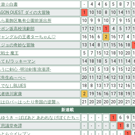
☆遊☆白書
-
4
4
6
5
8
7
1
AGON QUEST ダイの大冒険
1
10
10
8
10
14
11
1
ちら葛飾区亀有公園前派出所
10
9
9
10
7
9
15
ンボン坂高校演劇部
17
12
11
1
4
5
17
1
ジャングルの王者ターちゃん♡
16
16
6
2
16
17
4
1
ョジョの奇妙な冒険
13
14
8
11
15
16
18
戦士 魔王
5
7
15
12
18
10
20
1
っても!ラッキーマン
14
18
18
5
14
11
14
うに剣心 -明治剣客浪漫譚-
15
13
5
13
9
15
12
2
獄先生ぬ～べ～
20
11
12
14
12
13
13
1
でなしBLUES
18
8
13
17
13
12
16
1
武者徳川家康
2
19
16
16
17
18
19
1
様はロバ～はったり帝国の逆襲～
21
20
20
20
20
20
21
2
新連載
ゆうき ～ばばあと あわれな げぼくたち～
-
-
-
-
1
6
9
1
可思議堂奇譚
-
-
-
-
-
1
8
1
るとら☆イレブン
-
-
-
-
-
-
1