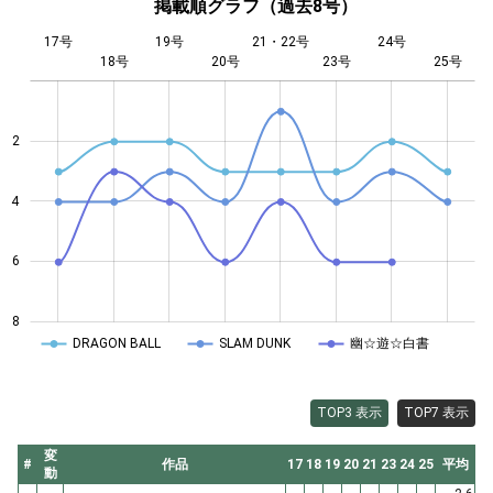
掲載順グラフ（過去8号）
17号
19号
21・22号
24号
18号
20号
L
23号
25号
2
4
4
6
8
DRAGON BALL
SLAM DUNK
幽☆遊☆白書
TOP3 表示
TOP7 表示
変
#
作品
17
18
19
20
21
23
24
25
平均
動