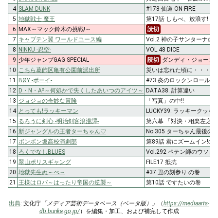
4
SLAM DUNK
#178 仙道 ON FIRE
5
地獄戦士 魔王
第17話 しもべ、放浪す!
6
MAX～マック鈴木の挑戦!～
読切
7
キャプテン翼 ワールドユース編
Vol.2 神の子サンターナの
8
NINKU -忍空-
VOL.48 DICE
9
少年ジャンプGAG SPECIAL
読切
ダンディ・ジョーン
10
こちら葛飾区亀有公園前派出所
災いは忘れた頃に・・・の
11
BØY -ボーイ-
#73 炎のロックンロールボ
12
D・N・A²～何処かで失くしたあいつのアイツ～
DATA38. 計算違い
13
ジョジョの奇妙な冒険
「写真」の中!!
14
とっても!ラッキーマン
LUCKY39: ラッキークッキ
15
るろうに剣心 -明治剣客浪漫譚-
第六幕 「対決・相楽左之助
16
新ジャングルの王者ターちゃん♡
No.305 ターちゃん最後の
17
ボンボン坂高校演劇部
第89話 君にズームイン!の
18
ろくでなしBLUES
Vol.292 ペテン師のウソ
19
翠山ポリスギャング
FILE17 抵抗
20
地獄先生ぬ～べ～
#37 丑の刻参り の巻
21
王様はロバ～はったり帝国の逆襲～
第10話 ですたいの巻
出典
: 文化庁
「メディア芸術データベース（ベータ版）」
（
https://mediaarts-
db.bunka.go.jp/
）を編集・加工、および補完して作成