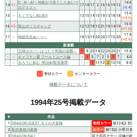
D・N・A²～何処かで失くしたあいつ
14.6
14
+1
↓
17
18
17
2
16
16
19
12
のアイツ～
(-0.4)
15.6
15
-
ろくでなしBLUES
13
15
14
15
19
13
18
18
(+0.5)
16.0
16
+2
↓
翠山ポリスギャング
12
12
18
13
21
19
14
19
(+1.0)
17.8
17
-
地獄先生ぬ～べ～
18
13
19
20
20
17
15
20
(+0.9)
新連載
-
-
王様はロバ～はったり帝国の逆襲～
1
8
20
14
22
20
20
21
15.8
-
-
キャプテン翼 ワールドユース編
-
1
5
7
2
5
1
7
4.0
-
-
るろうに剣心 -明治剣客浪漫譚-
-
-
1
11
12
2
12
15
8.8
巻頭カラー
センターカラー
掲載データについて
1994年25号掲載データ
#
作品
1
DRAGON QUEST ダイの大冒険
巻頭カラー
第224話 邪悪
2
影武者徳川家康
カラー
第13話 小早川 動く
3
DRAGON BALL
其之四百七十一 試練の時