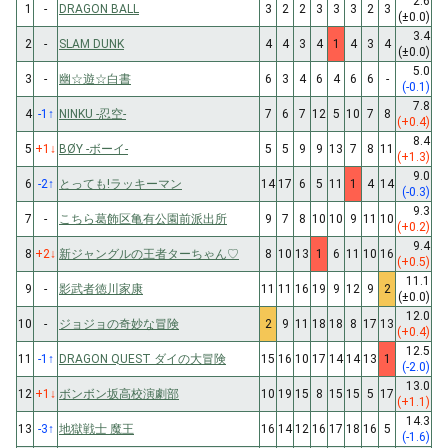
2.6
1
-
DRAGON BALL
3
2
2
3
3
3
2
3
(±0.0)
3.4
2
-
SLAM DUNK
4
4
3
4
1
4
3
4
(±0.0)
5.0
3
-
幽☆遊☆白書
6
3
4
6
4
6
6
-
(-0.1)
7.8
4
-1
↑
NINKU -忍空-
7
6
7
12
5
10
7
8
(+0.4)
8.4
5
+1
↓
BØY -ボーイ-
5
5
9
9
13
7
8
11
(+1.3)
9.0
6
-2
↑
とっても!ラッキーマン
14
17
6
5
11
1
4
14
(-0.3)
9.3
7
-
こちら葛飾区亀有公園前派出所
9
7
8
10
10
9
11
10
(+0.2)
9.4
8
+2
↓
新ジャングルの王者ターちゃん♡
8
10
13
1
6
11
10
16
(+0.5)
11.1
9
-
影武者徳川家康
11
11
16
19
9
12
9
2
(±0.0)
12.0
10
-
ジョジョの奇妙な冒険
2
9
11
18
18
8
17
13
(+0.4)
12.5
11
-1
↑
DRAGON QUEST ダイの大冒険
15
16
10
17
14
14
13
1
(-2.0)
13.0
12
+1
↓
ボンボン坂高校演劇部
10
19
15
8
15
15
5
17
(+1.1)
14.3
13
-3
↑
地獄戦士 魔王
16
14
12
16
17
18
16
5
(-1.6)