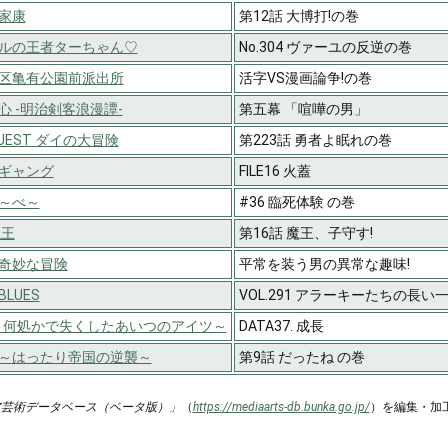
家康
第12話 大博打!の巻
ルの王者ターちゃん♡
No.304 ヴァーユの反逆の巻
区亀有公園前派出所
活字VS漫画論争!の巻
心 -明治剣客浪漫譚-
第五幕 「喧嘩の男」
QUEST ダイの大冒険
第223話 勇者よ眠れの巻
ギャング
FILE16 火蓋
～べ～
#36 臨死体験 の巻
魔王
第16話 魔王、子守す!
奇妙な冒険
平常を装う男の異常な趣味!
LUES
VOL.291 アラーキーたちの長い
²～何処かで失くしたあいつのアイツ～
DATA37. 成長
～はったり帝国の逆襲～
第9話 だったね の巻
ア芸術データベース（ベータ版）」
（
https://mediaarts-db.bunka.go.jp/
）を編集・加