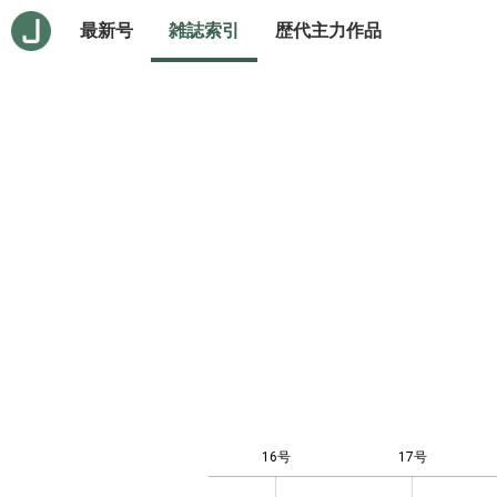
最新号
雑誌索引
歴代主力作品
16号
17号
10
-4
-2
-1
0
1
3