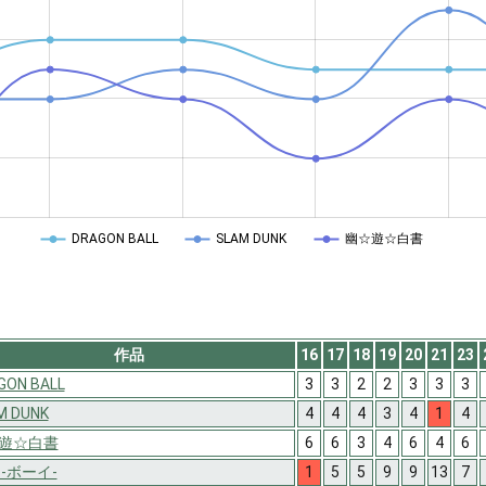
DRAGON BALL
SLAM DUNK
幽☆遊☆白書
作品
16
17
18
19
20
21
23
GON BALL
3
3
2
2
3
3
3
M DUNK
4
4
4
3
4
1
4
遊☆白書
6
6
3
4
6
4
6
 -ボーイ-
1
5
5
9
9
13
7