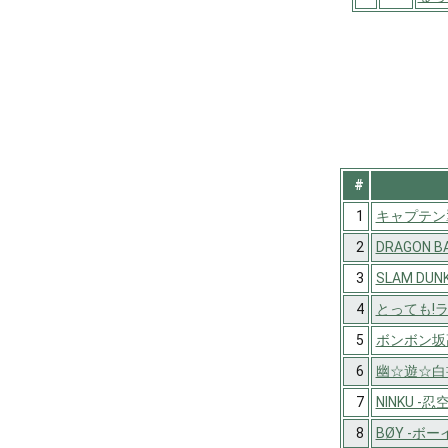
#
1
キャプテン
2
DRAGON B
3
SLAM DUN
4
とっても!
5
ボンボン坂
6
幽☆遊☆白
7
NINKU -忍空
8
BØY -ボー