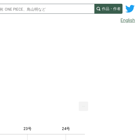
作品・作者
English
...
23号
24号