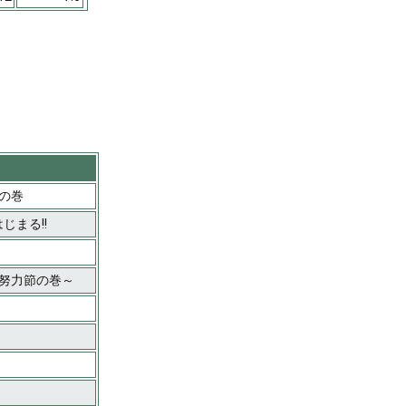
!の巻
じまる!!
風雪努力節の巻～