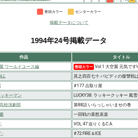
巻頭カラー
センターカラー
掲載データについて
1994年24号掲載データ
作品
タイトル
翼 ワールドユース編
Vol.1 大空翼 元気です
巻頭カラー
ALL
其之四百七十 バビディの復讐戦は
K
#177 点取り屋
ラッキーマン
LUCKY38: ラッキークッキー 
高校演劇部
第88話 いらっしゃいませの巻
書
一回戦の喜怒哀楽
-
VOL.47 迫りくるC.A.
イ-
#72 FIRE＆ICE