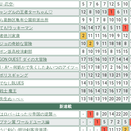
KU -忍空-
5
7
6
7
12
5
10
ャングルの王者ターちゃん♡
12
8
10
13
1
6
11
ら葛飾区亀有公園前派出所
9
9
7
8
10
10
9
ても!ラッキーマン
16
14
17
6
5
11
1
者徳川家康
2
11
11
16
19
9
12
ジョの奇妙な冒険
10
2
9
11
18
18
8
ボン坂高校演劇部
8
10
19
15
8
15
15
GON QUEST ダイの大冒険
17
15
16
10
17
14
14
N・A²～何処かで失くしたあいつのアイツ～
15
17
18
17
2
16
16
ポリスギャング
11
12
12
18
13
21
19
でなしBLUES
14
13
15
14
15
19
13
戦士 魔王
18
16
14
12
16
17
18
先生ぬ～べ～
13
18
13
19
20
20
17
新連載
はロバ～はったり帝国の逆襲～
-
1
8
20
14
22
20
プテン翼 ワールドユース編
-
-
1
5
7
2
5
うに剣心 -明治剣客浪漫譚-
-
-
-
1
11
12
2