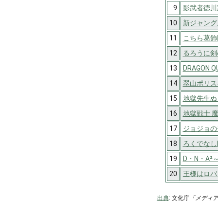
9
影武者徳川
10
新ジャング
11
こちら葛飾
12
るろうに剣
13
DRAGON 
14
翠山ポリス
15
地獄先生ぬ
16
地獄戦士 
17
ジョジョの
18
ろくでなしB
19
D・N・A
20
王様はロバ
出典
: 文化庁
「メディ