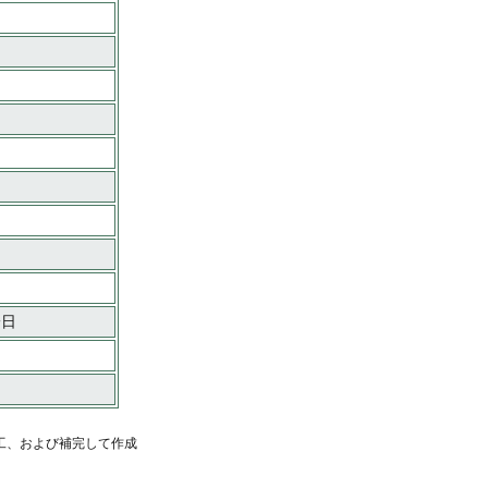
一日
工、および補完して作成