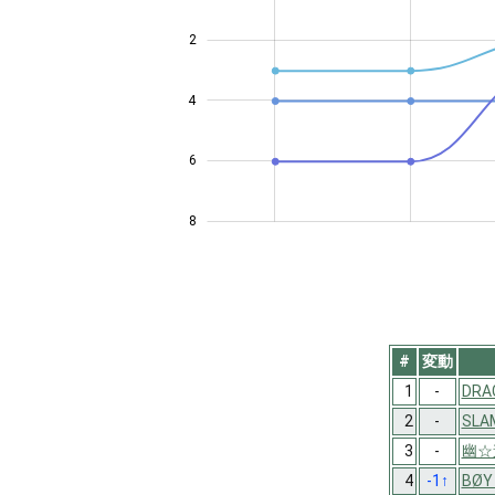
2
4
4
6
8
#
変動
1
-
DRA
2
-
SLA
3
-
幽☆
4
-1
↑
BØY