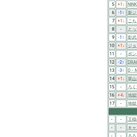
5
+1
↓
NIN
6
-1
↑
新ジ
7
+1
↓
こち
8
-
とっ
9
-1
↑
影武
10
+1
↓
ジョ
11
-
ボン
12
-2
↑
DRA
13
-3
↑
D・
14
+1
↓
翠山
15
-
ろく
16
+4
↓
地獄
17
-
地獄
-
-
王様
-
-
キャ
-
-
るろ