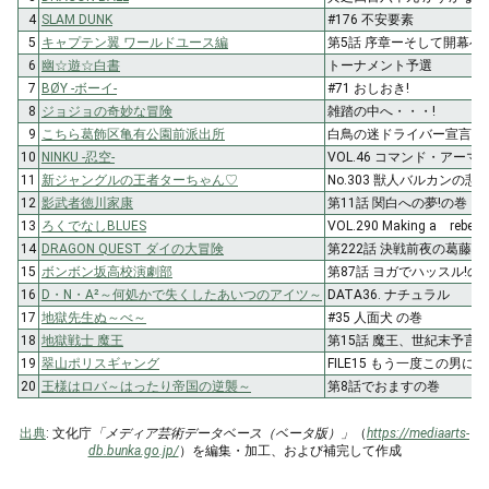
4
SLAM DUNK
#176 不安要素
5
キャプテン翼 ワールドユース編
第5話 序章ーそして開幕へ!
6
幽☆遊☆白書
トーナメント予選
7
BØY -ボーイ-
#71 おしおき!
8
ジョジョの奇妙な冒険
雑踏の中へ・・・!
9
こちら葛飾区亀有公園前派出所
白鳥の迷ドライバー宣言!の
10
NINKU -忍空-
VOL.46 コマンド・アーマ
11
新ジャングルの王者ターちゃん♡
No.303 獣人バルカンの悲
12
影武者徳川家康
第11話 関白への夢!の巻
13
ろくでなしBLUES
VOL.290 Making a rebelli
14
DRAGON QUEST ダイの大冒険
第222話 決戦前夜の葛藤の
15
ボンボン坂高校演劇部
第87話 ヨガでハッスル!の
16
D・N・A²～何処かで失くしたあいつのアイツ～
DATA36. ナチュラル
17
地獄先生ぬ～べ～
#35 人面犬 の巻
18
地獄戦士 魔王
第15話 魔王、世紀末予言す
19
翠山ポリスギャング
FILE15 もう一度この男に
20
王様はロバ～はったり帝国の逆襲～
第8話でおますの巻
出典
: 文化庁
「メディア芸術データベース（ベータ版）」
（
https://mediaarts-
db.bunka.go.jp/
）を編集・加工、および補完して作成