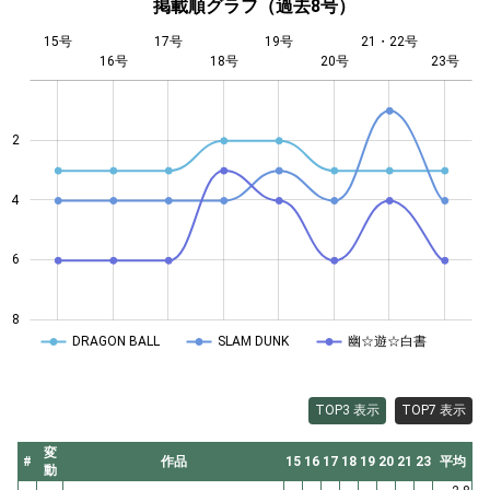
掲載順グラフ（過去8号）
15号
17号
19号
21・22号
16号
18号
L
20号
23号
2
4
4
6
8
DRAGON BALL
SLAM DUNK
幽☆遊☆白書
TOP3 表示
TOP7 表示
変
#
作品
15
16
17
18
19
20
21
23
平均
動