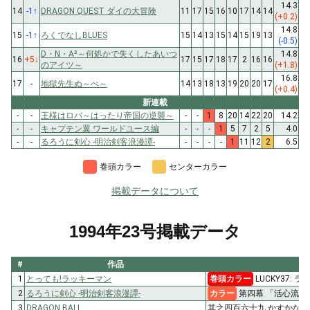
14.3
14
-1
↑
DRAGON QUEST ダイの大冒険
11
17
15
16
10
17
14
14
(+0.2)
14.8
15
-1
↑
ろくでなしBLUES
15
14
13
15
14
15
19
13
(-0.5)
D・N・A²～何処かで失くしたあいつ
14.8
16
+5
↓
17
15
17
18
17
2
16
16
のアイツ～
(+1.8)
16.8
17
-
地獄先生ぬ～べ～
14
13
18
13
19
20
20
17
(+0.4)
新連載
-
-
王様はロバ～はったり帝国の逆襲～
-
-
1
8
20
14
22
20
14.2
-
-
キャプテン翼 ワールドユース編
-
-
-
1
5
7
2
5
4.0
-
-
るろうに剣心 -明治剣客浪漫譚-
-
-
-
-
1
11
12
2
6.5
巻頭カラー
センターカラー
掲載データについて
1994年23号掲載データ
#
作品
1
とっても!ラッキーマン
巻頭カラー
LUCKY37:
2
るろうに剣心 -明治剣客浪漫譚-
カラー
第四幕 「活心流・
3
DRAGON BALL
其之四百六十九 かすかな希