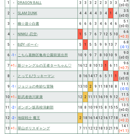
2.8
1
-
DRAGON BALL
3
3
3
2
2
3
3
3
(±0.0)
3.5
2
-
SLAM DUNK
4
4
4
4
3
4
1
4
(±0.0)
5.1
3
-
幽☆遊☆白書
6
6
6
3
4
6
4
6
(±0.0)
6.6
4
-
NINKU -忍空-
1
5
7
6
7
12
5
10
(+0.3)
6.8
5
-
BØY -ボーイ-
5
1
5
5
9
9
13
7
(-0.1)
9.0
6
-1
↑
こちら葛飾区亀有公園前派出所
10
9
9
7
8
10
10
9
(±0.0)
9.6
7
+1
↓
新ジャングルの王者ターちゃん♡
16
12
8
10
13
1
6
11
(+0.7)
9.8
8
-
とっても!ラッキーマン
8
16
14
17
6
5
11
1
(±0.0)
11.1
9
-1
↑
ジョジョの奇妙な冒険
13
10
2
9
11
18
18
8
(-0.5)
11.5
10
+1
↓
影武者徳川家康
12
2
11
11
16
19
9
12
(+0.1)
13.5
11
-2
↑
ボンボン坂高校演劇部
18
8
10
19
15
8
15
15
(±0.0)
14.1
12
-2
↑
地獄戦士 魔王
2
18
16
14
12
16
17
18
(+0.2)
14.1
13
+1
↓
翠山ポリスギャング
7
11
12
12
18
13
21
19
(+1.1)