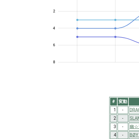
2
4
4
6
8
#
変動
1
-
DRA
2
-
SLA
3
-
幽☆
4
-
BØY