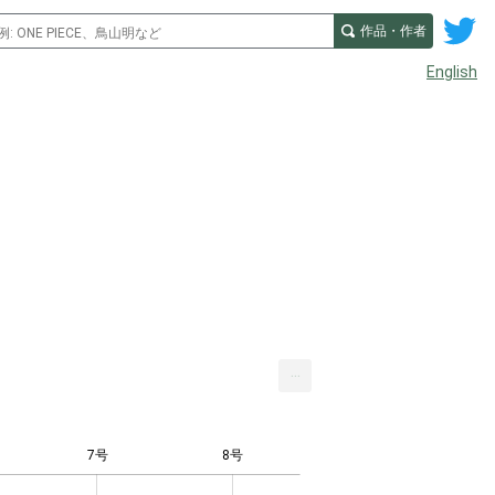
作品・作者
English
...
7号
8号