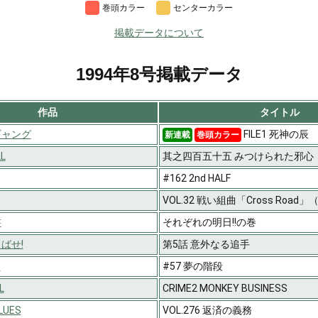
巻頭カラー
センターカラー
掲載データについて
1994年8号掲載データ
作品
タイトル
ギャング
FILE1 死神の辰
新連載
巻頭カラー
L
其之四百五十五 みつけられた邪心
#162 2nd HALF
VOL.32 戦い組曲「Cross Road
書
それぞれの明日!!の巻
ばせ!
第5話 意外なる追手
-
#57 夢の階段
L
CRIME2 MONKEY BUSINESS
UES
VOL.276 返済の義務