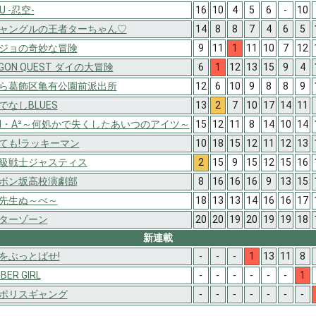
KU -忍空-
16
10
4
5
6
-
10
ャングルの王者ターちゃん♡
14
8
8
7
4
6
5
ジョの奇妙な冒険
9
11
1
11
10
7
12
GON QUEST ダイの大冒険
6
1
12
13
15
9
4
ら葛飾区亀有公園前派出所
12
6
10
9
8
8
9
でなしBLUES
13
2
7
10
17
14
11
N・A²～何処かで失くしたあいつのアイツ～
15
12
11
8
14
10
14
ても!ラッキーマン
10
18
15
12
11
12
13
級戦士ジャスティス
2
15
9
15
12
15
16
ボン坂高校演劇部
8
16
16
16
9
13
15
先生ぬ～べ～
18
13
13
14
16
16
17
ターゾーン
20
20
19
20
19
19
18
新連載
をぶっとばせ!
-
-
-
1
13
11
8
BER GIRL
-
-
-
-
-
-
1
ポリスギャング
-
-
-
-
-
-
-