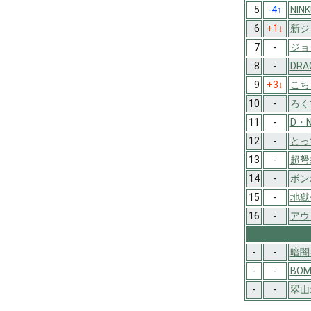
5
-4
↑
NIN
6
+1
↓
新ジ
7
-
ジョ
8
-
DRA
9
+3
↓
こち
10
-
ろく
11
-
D・
12
-
とっ
13
-
超弩
14
-
ボン
15
-
地獄
16
-
アウ
-
-
暗闇
-
-
BOM
-
-
翠山