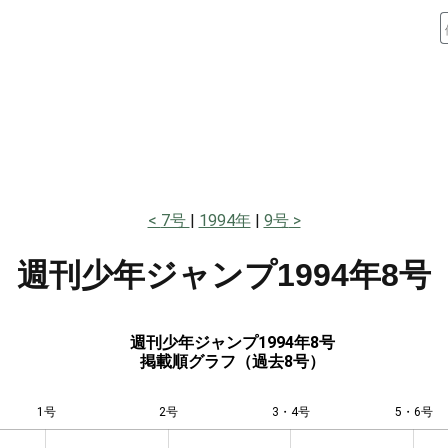
7号
1994年
9号
週刊少年ジャンプ
1994年8号
週刊少年ジャンプ1994年8号
掲載順グラフ（過去8号）
1号
2号
L
3・4号
5・6号