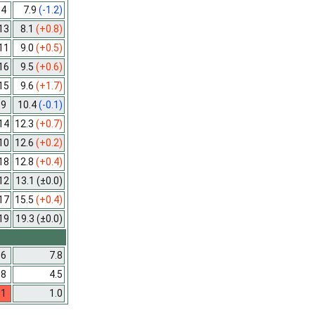
4
7.9
(-1.2)
13
8.1
(+0.8)
11
9.0
(+0.5)
16
9.5
(+0.6)
15
9.6
(+1.7)
9
10.4
(-0.1)
14
12.3
(+0.7)
10
12.6
(+0.2)
18
12.8
(+0.4)
12
13.1
(±0.0)
17
15.5
(+0.4)
19
19.3
(±0.0)
6
7.8
8
4.5
1
1.0