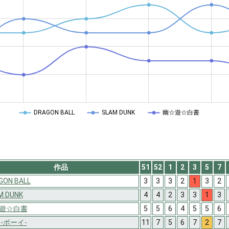
DRAGON BALL
SLAM DUNK
幽☆遊☆白書
作品
51
52
1
2
3
5
7
GON BALL
3
3
3
2
1
3
2
M DUNK
4
4
2
3
3
1
3
遊☆白書
5
5
6
4
5
5
6
 -ボーイ-
11
7
5
6
7
2
7