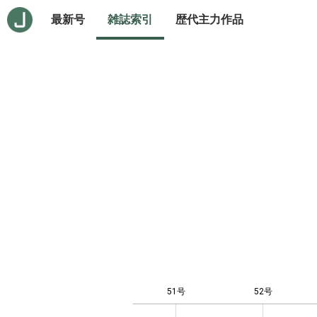
最新号
雑誌索引
歴代主力作品
51号
52号
10
-4
-2
-1
0
1
3