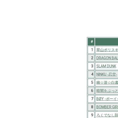
#
1
翠山ポリス
2
DRAGON BAL
3
SLAM DUNK
4
NINKU -忍空-
5
幽☆遊☆白
6
暗闇をぶっと
7
BØY -ボーイ
8
BOMBER GIR
9
ろくでなしBL