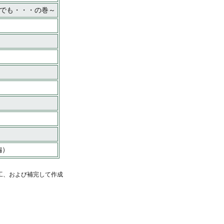
は鬼でも・・・の巻～
編）
工、および補完して作成