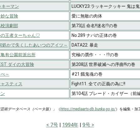
ッキーマン
LUCKY23:ラッキークッキー 鬼
奇妙な冒険
愛に無敵の肉体
高校演劇部
第73話 命名!!迷名!?の巻
ルの王者ターちゃん♡
No.289 ナパの正体の巻
～何処かで失くしたあいつのアイツ～
DATA22. 暴走
区亀有公園前派出所
究極の贋作・・・!?の巻
UEST ダイの大冒険
第208話 世界破滅への序曲!!!の巻
～べ～
#21 餓鬼魂の巻
ジャスティス
Fight11. 全ての正義の為に!!
ーン
第104話 ブレード・カイザー（前
ア芸術データベース（ベータ版）」
（
https://mediaarts-db.bunka.go.jp/
）を編集・加
7号
1994年
9号