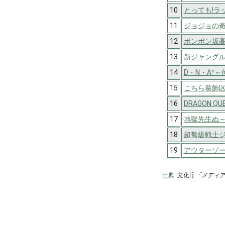
10
とっても!ラ
11
ジョジョの
12
ボンボン坂
13
新ジャング
14
D・N・A²
15
こちら葛飾
16
DRAGON Q
17
地獄先生ぬ
18
超弩級戦士
19
アウターゾ
出典
: 文化庁
「メディ