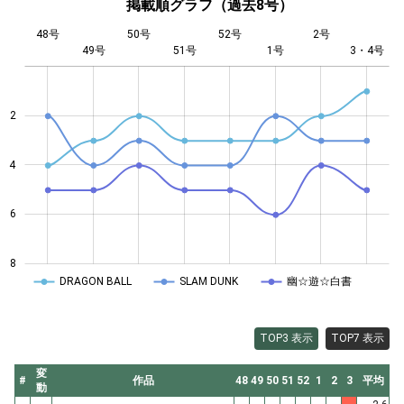
掲載順グラフ（過去8号）
48号
50号
52号
2号
49号
51号
L
1号
3・4号
2
4
4
6
8
DRAGON BALL
SLAM DUNK
幽☆遊☆白書
TOP3 表示
TOP7 表示
変
#
作品
48
49
50
51
52
1
2
3
平均
動