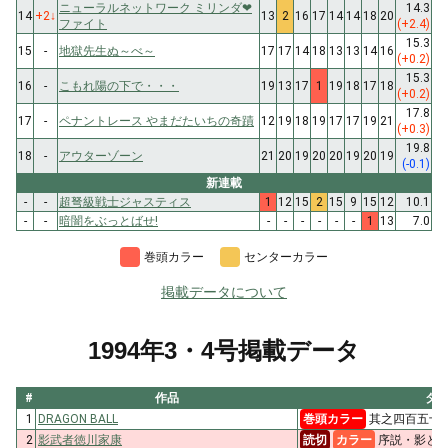
ニューラルネットワーク ミリンダ❤
14.3
14
+2
↓
13
2
16
17
14
14
18
20
ファイト
(+2.4)
15.3
15
-
地獄先生ぬ～べ～
17
17
14
18
13
13
14
16
(+0.2)
15.3
16
-
こもれ陽の下で・・・
19
13
17
1
19
18
17
18
(+0.2)
17.8
17
-
ペナントレース やまだたいちの奇蹟
12
19
18
19
17
17
19
21
(+0.3)
19.8
18
-
アウターゾーン
21
20
19
20
20
19
20
19
(-0.1)
新連載
-
-
超弩級戦士ジャスティス
1
12
15
2
15
9
15
12
10.1
-
-
暗闇をぶっとばせ!
-
-
-
-
-
-
1
13
7.0
巻頭カラー
センターカラー
掲載データについて
1994年3・4号掲載データ
#
作品
タ
1
DRAGON BALL
巻頭カラー
其之四百五十二
2
影武者徳川家康
読切
カラー
序説・影と