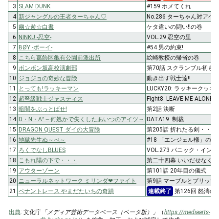
3
SLAM DUNK
#159 ホメてくれ
4
新ジャングルの王者ターちゃん♡
No.286 ターちゃん対ア
5
幽☆遊☆白書
ケタ違いの闘い!!の巻
6
NINKU -忍空-
VOL.29 忍空の里
7
BØY -ボーイ-
#54 男の約束!
8
こちら葛飾区亀有公園前派出所
絵崎教授の帰省の巻
9
ボンボン坂高校演劇部
第70話 スクランブル初もう
10
ジョジョの奇妙な冒険
動き出す戦士達!!
11
とっても!ラッキーマン
LUCKY20: ラッキークッ
12
超弩級戦士ジャスティス
Fight8. LEAVE ME ALONE
13
暗闇をぶっとばせ!
第2話 決断
14
D・N・A²～何処かで失くしたあいつのアイツ～
DATA19. 制裁
15
DRAGON QUEST ダイの大冒険
第205話 折れたる剣・・・!
16
地獄先生ぬ～べ～
#18 「エンジェル様」の巻
17
ろくでなしBLUES
VOL.273 パニック・イン
18
こもれ陽の下で・・・
第二十四幕 いいだせなく
19
アウターゾーン
第101話 20年目の儀式
20
ニューラルネットワーク ミリンダ❤ファイト
第9話 マーブルとプリッツ
21
ペナントレース やまだたいちの奇蹟
連載終了
第126回 怒濤
出典
: 文化庁
「メディア芸術データベース（ベータ版）」
（
https://mediaarts-