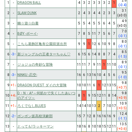
2.6
1
-
DRAGON BALL
4
3
2
3
3
3
2
1
(-0.4)
3.1
2
-
SLAM DUNK
2
4
3
4
4
2
3
3
(±0.0)
4.9
3
-
幽☆遊☆白書
5
5
4
5
5
6
4
5
(±0.0)
7.0
4
-
BØY -ボーイ-
7
8
5
11
7
5
6
7
(-0.1)
8.0
5
-
こちら葛飾区亀有公園前派出所
9
9
1
12
6
10
9
8
(-0.1)
8.5
6
-3
↑
新ジャングルの王者ターちゃん♡
6
15
6
14
8
8
7
4
(-1.5)
8.9
7
-
ジョジョの奇妙な冒険
11
11
7
9
11
1
11
10
(-0.1)
9.5
8
-3
↑
NINKU -忍空-
16
6
13
16
10
4
5
6
(-1.0)
9.8
9
+1
↓
DRAGON QUEST ダイの大冒険
10
10
11
6
1
12
13
15
(+0.7)
D・N・A²～何処かで失くしたあいつ
9.8
10
+4
↓
8
1
9
15
12
11
8
14
のアイツ～
(+0.9)
10.9
11
+1
↓
ろくでなしBLUES
14
14
10
13
2
7
10
17
(+0.5)
12.4
12
-2
↑
ボンボン坂高校演劇部
15
7
12
8
16
16
16
9
(-1.1)
13.5
13
-
とっても!ラッキーマン
18
16
8
10
18
15
12
11
(+0.6)