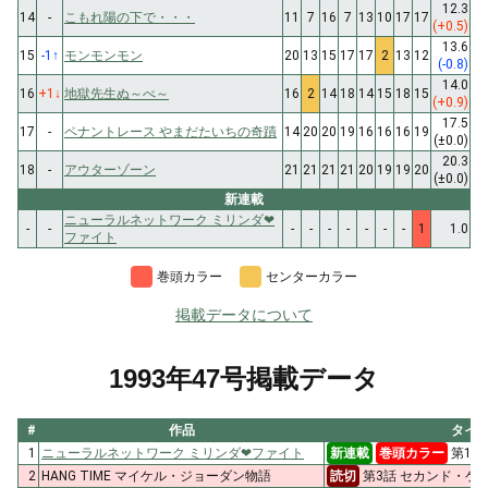
12.3
14
-
こもれ陽の下で・・・
11
7
16
7
13
10
17
17
(+0.5)
13.6
15
-1
↑
モンモンモン
20
13
15
17
17
2
13
12
(-0.8)
14.0
16
+1
↓
地獄先生ぬ～べ～
16
2
14
18
14
15
18
15
(+0.9)
17.5
17
-
ペナントレース やまだたいちの奇蹟
14
20
20
19
16
16
16
19
(±0.0)
20.3
18
-
アウターゾーン
21
21
21
21
20
19
19
20
(±0.0)
新連載
ニューラルネットワーク ミリンダ❤
-
-
-
-
-
-
-
-
-
1
1.0
ファイト
巻頭カラー
センターカラー
掲載データについて
1993年47号掲載データ
#
作品
タイ
1
ニューラルネットワーク ミリンダ❤ファイト
新連載
巻頭カラー
第1話
2
HANG TIME マイケル・ジョーダン物語
読切
第3話 セカンド・ゲ