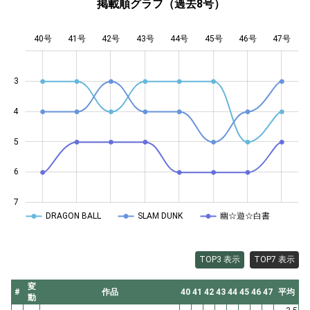
掲載順グラフ（過去8号）
40号
41号
42号
43号
L
44号
45号
46号
47号
3
4
2.5
5
6
7
DRAGON BALL
SLAM DUNK
幽☆遊☆白書
TOP3 表示
TOP7 表示
変
#
作品
40
41
42
43
44
45
46
47
平均
動