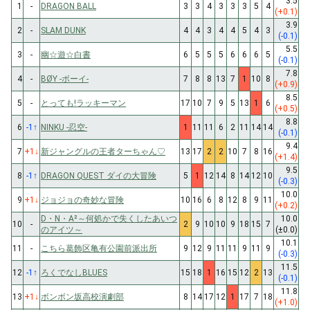
3.5
1
-
DRAGON BALL
3
3
4
3
3
3
5
4
(+0.1)
3.9
2
-
SLAM DUNK
4
4
3
4
4
5
4
3
(-0.1)
5.5
3
-
幽☆遊☆白書
6
5
5
5
6
6
6
5
(-0.1)
7.8
4
-
BØY -ボーイ-
7
8
8
13
7
1
10
8
(+0.9)
8.5
5
-
とっても!ラッキーマン
17
10
7
9
5
13
1
6
(+0.5)
8.8
6
-1
↑
NINKU -忍空-
1
11
11
6
2
11
14
14
(-0.1)
9.4
7
+1
↓
新ジャングルの王者ターちゃん♡
13
17
2
2
10
7
8
16
(+1.4)
9.5
8
-1
↑
DRAGON QUEST ダイの大冒険
5
1
12
14
8
14
12
10
(-0.3)
10.0
9
+1
↓
ジョジョの奇妙な冒険
10
16
6
8
12
8
9
11
(+0.2)
D・N・A²～何処かで失くしたあいつ
10.0
10
-
2
9
10
10
9
18
15
7
のアイツ～
(±0.0)
10.1
11
-
こちら葛飾区亀有公園前派出所
9
12
9
11
11
9
11
9
(-0.3)
11.5
12
-1
↑
ろくでなしBLUES
15
18
1
16
15
12
2
13
(-0.1)
11.8
13
+1
↓
ボンボン坂高校演劇部
8
14
17
12
1
17
7
18
(+1.0)