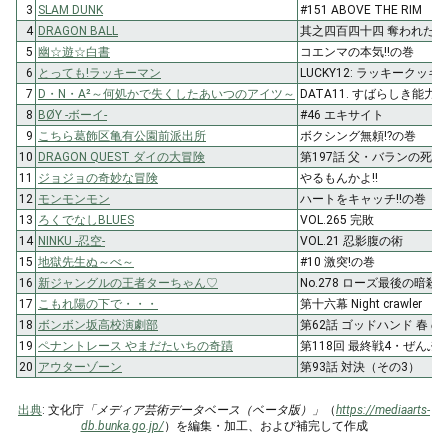
3
SLAM DUNK
#151 ABOVE THE RIM
4
DRAGON BALL
其之四百四十四 奪われた
5
幽☆遊☆白書
コエンマの本気!!の巻
6
とっても!ラッキーマン
LUCKY12: ラッキークッ
7
D・N・A²～何処かで失くしたあいつのアイツ～
DATA11. すばらしき能力
8
BØY -ボーイ-
#46 エキサイト
9
こちら葛飾区亀有公園前派出所
ボクシング無頼!?の巻
10
DRAGON QUEST ダイの大冒険
第197話 父・バランの死の
11
ジョジョの奇妙な冒険
やるもんかよ!!
12
モンモンモン
ハートをキャッチ!!の巻
13
ろくでなしBLUES
VOL.265 完敗
14
NINKU -忍空-
VOL.21 忍影腹の術
15
地獄先生ぬ～べ～
#10 激突!の巻
16
新ジャングルの王者ターちゃん♡
No.278 ローズ最後の暗殺
17
こもれ陽の下で・・・
第十六幕 Night crawler
18
ボンボン坂高校演劇部
第62話 ゴッドハンド 春 の
19
ペナントレース やまだたいちの奇蹟
第118回 最終戦4・ぜんぶ「
20
アウターゾーン
第93話 対決（その3）
出典
: 文化庁
「メディア芸術データベース（ベータ版）」
（
https://mediaarts-
db.bunka.go.jp/
）を編集・加工、および補完して作成