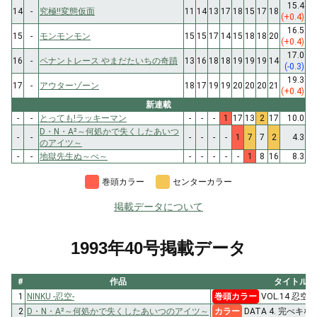
15.4
14
-
究極!!変態仮面
11
14
13
17
18
15
17
18
(+0.4)
16.5
15
-
モンモンモン
15
15
17
14
15
18
18
20
(+0.4)
17.0
16
-
ペナントレース やまだたいちの奇蹟
13
16
18
18
19
19
19
14
(-0.3)
19.3
17
-
アウターゾーン
18
17
19
19
20
20
20
21
(+0.4)
新連載
-
-
とっても!ラッキーマン
-
-
-
1
17
13
2
17
10.0
D・N・A²～何処かで失くしたあいつ
-
-
-
-
-
-
1
7
7
2
4.3
のアイツ～
-
-
地獄先生ぬ～べ～
-
-
-
-
-
1
8
16
8.3
巻頭カラー
センターカラー
掲載データについて
1993年40号掲載データ
#
作品
タイトル
1
NINKU -忍空-
巻頭カラー
VOL.14 忍空
2
D・N・A²～何処かで失くしたあいつのアイツ～
カラー
DATA 4. 完ぺキな