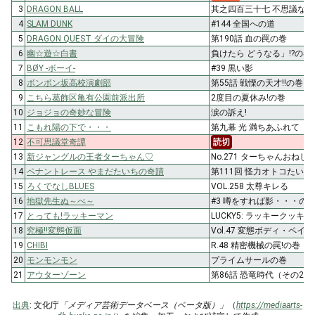
3
DRAGON BALL
其之四百三十七 不思議な
4
SLAM DUNK
#144 全国への道
5
DRAGON QUEST ダイの大冒険
第190話 血の罠の巻
6
幽☆遊☆白書
負けたら どうなる」!?の巻
7
BØY -ボーイ-
#39 黒い影
8
ボンボン坂高校演劇部
第55話 戦慄の天才!!の巻
9
こちら葛飾区亀有公園前派出所
2度目の夏休み!の巻
10
ジョジョの奇妙な冒険
涙の訴え!
11
こもれ陽の下で・・・
第九幕 光 満ちあふれて
12
不可思議堂奇譚
読切
13
新ジャングルの王者ターちゃん♡
No.271 ターちゃんおねし
14
ペナントレース やまだたいちの奇蹟
第111回 怪力オトコたいち
15
ろくでなしBLUES
VOL.258 太尊キレる
16
地獄先生ぬ～べ～
#3 噂をすれば影・・・の
17
とっても!ラッキーマン
LUCKY5: ラッキークッキ
18
究極!!変態仮面
Vol.47 変態ボディ・ペイ
19
CHIBI
R.48 精密機械の罠!の巻
20
モンモンモン
プライムサールの巻
21
アウターゾーン
第86話 恐竜時代（その2）
出典
: 文化庁
「メディア芸術データベース（ベータ版）」
（
https://mediaarts-