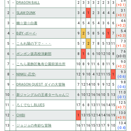
2.6
1
-
DRAGON BALL
2
3
3
3
2
2
3
3
(+0.1)
3.1
2
-
SLAM DUNK
3
4
1
2
3
4
4
4
(+0.1)
4.6
3
-
幽☆遊☆白書
4
5
4
5
4
3
6
6
(+0.2)
5.4
4
-
BØY -ボーイ-
9
2
5
8
5
6
1
7
(+0.3)
7.3
5
-
こもれ陽の下で・・・
5
7
2
7
8
5
13
11
(+1.3)
7.6
6
-
ボンボン坂高校演劇部
8
1
6
6
10
12
10
8
(±0.0)
9.0
7
-
こちら葛飾区亀有公園前派出所
10
8
9
11
6
8
11
9
(+0.2)
9.3
8
-
NINKU -忍空-
12
9
10
4
12
11
15
1
(-0.6)
9.8
9
-
DRAGON QUEST ダイの大冒険
7
12
14
10
9
9
12
5
(-0.6)
11.0
10
-
新ジャングルの王者ターちゃん♡
6
10
12
16
16
10
5
13
(-0.1)
12.5
11
-
ろくでなしBLUES
17
6
8
13
11
16
14
15
(+0.7)
13.0
12
-
CHIBI
1
13
15
12
14
14
16
19
(+0.9)
13.4
13
-
ジョジョの奇妙な冒険
16
11
16
15
13
17
9
10
(-0.4)