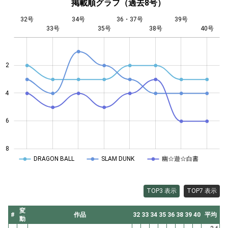
掲載順グラフ（過去8号）
32号
34号
36・37号
39号
33号
35号
L
38号
40号
2
4
4
6
8
DRAGON BALL
SLAM DUNK
幽☆遊☆白書
TOP3 表示
TOP7 表示
変
#
作品
32
33
34
35
36
38
39
40
平均
動