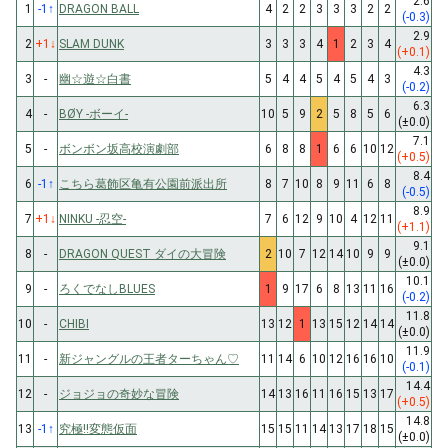
2.6
1
-1
↑
DRAGON BALL
4
2
2
3
3
3
2
2
(-0.3)
2.9
2
+1
↓
SLAM DUNK
3
3
3
4
1
2
3
4
(+0.1)
4.3
3
-
幽☆遊☆白書
5
4
4
5
4
5
4
3
(-0.2)
6.3
4
-
BØY -ボーイ-
10
5
9
2
5
8
5
6
(±0.0)
7.1
5
-
ボンボン坂高校演劇部
6
8
8
1
6
6
10
12
(+0.5)
8.4
6
-1
↑
こちら葛飾区亀有公園前派出所
8
7
10
8
9
11
6
8
(-0.5)
8.9
7
+1
↓
NINKU -忍空-
7
6
12
9
10
4
12
11
(+1.1)
9.1
8
-
DRAGON QUEST ダイの大冒険
2
10
7
12
14
10
9
9
(±0.0)
10.1
9
-
ろくでなしBLUES
1
9
17
6
8
13
11
16
(-0.2)
11.8
10
-
CHIBI
13
12
1
13
15
12
14
14
(±0.0)
11.9
11
-
新ジャングルの王者ターちゃん♡
11
14
6
10
12
16
16
10
(-0.1)
14.4
12
-
ジョジョの奇妙な冒険
14
13
16
11
16
15
13
17
(+0.5)
14.8
13
-1
↑
究極!!変態仮面
15
15
11
14
13
17
18
15
(±0.0)