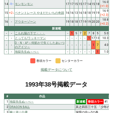
16.0
14
-1
↑
モンモンモン
17
17
15
15
17
14
15
18
(+1.0)
16.9
15
+2
↓
ペナントレース やまだたいちの奇蹟
16
16
13
16
18
18
19
19
(+2.3)
18.8
16
-
アウターゾーン
19
18
18
17
19
19
20
20
(+0.2)
新連載
-
-
こもれ陽の下で・・・
-
1
5
7
2
7
8
5
5.0
-
-
とっても!ラッキーマン
-
-
-
-
-
1
17
13
10.3
D・N・A²～何処かで失くしたあいつ
-
-
-
-
-
-
-
-
1
7
4.0
のアイツ～
-
-
地獄先生ぬ～べ～
-
-
-
-
-
-
-
1
1.0
巻頭カラー
センターカラー
掲載データについて
1993年38号掲載データ
#
作品
タ
1
地獄先生ぬ～べ～
新連載
巻頭カラー
#1 
2
DRAGON BALL
其之四百三十五 「少年の部
3
幽☆遊☆白書
洞窟の中へ!!の巻