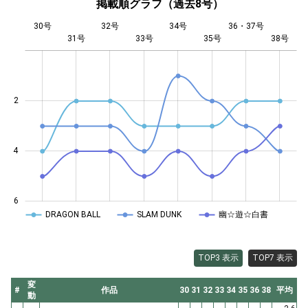
掲載順グラフ（過去8号）
30号
32号
34号
36・37号
31号
33号
L
35号
38号
2
0.5
4
6
DRAGON BALL
SLAM DUNK
幽☆遊☆白書
TOP3 表示
TOP7 表示
変
#
作品
30
31
32
33
34
35
36
38
平均
動