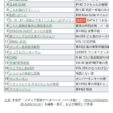
4
SLAM DUNK
#142 フクちゃんの秘密
5
こもれ陽の下で・・・
第七幕 初恋ー幸福の光る花
6
BØY -ボーイ-
#38 Born to be マイルド
7
D・N・A²～何処かで失くしたあいつのアイツ～
カラー
DATA 2.つき合っ
8
こちら葛飾区亀有公園前派出所
夏休み特別企画 ／ 出現
9
DRAGON QUEST ダイの大冒険
第188話 攻撃不能・・・!?
10
新ジャングルの王者ターちゃん♡
No.269 どん底のローズの
11
NINKU -忍空-
VOL.12 忍空狼
12
ボンボン坂高校演劇部
第53話 嵐の青聖学園演劇
13
とっても!ラッキーマン
LUCKY3: ラッキークッキ
14
CHIBI
R.46 でた! 新必殺技!!の巻
15
究極!!変態仮面
Vol.45 激突!!蠅手拳の巻
16
ろくでなしBLUES
VOL.256 かなうわけない
17
ジョジョの奇妙な冒険
地図にない道
18
モンモンモン
ボンバーモンキーの巻
19
ペナントレース やまだたいちの奇蹟
第109回 夢の球宴2 心こ
20
アウターゾーン
第84話 怪談
出典
: 文化庁
「メディア芸術データベース（ベータ版）」
（
https://mediaarts-
db.bunka.go.jp/
）を編集・加工、および補完して作成