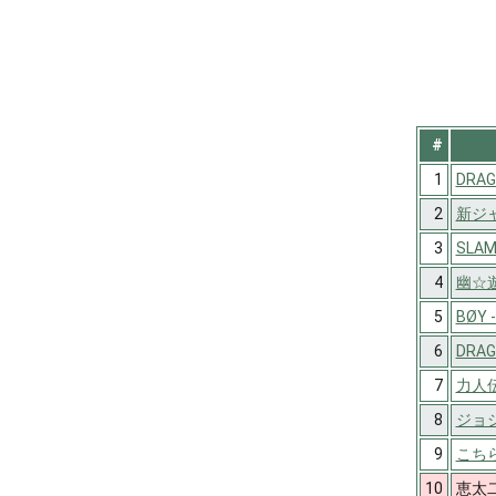
#
1
DRAG
2
新ジ
3
SLAM
4
幽☆
5
BØY
6
DRA
7
力人伝
8
ジョ
9
こち
10
恵太