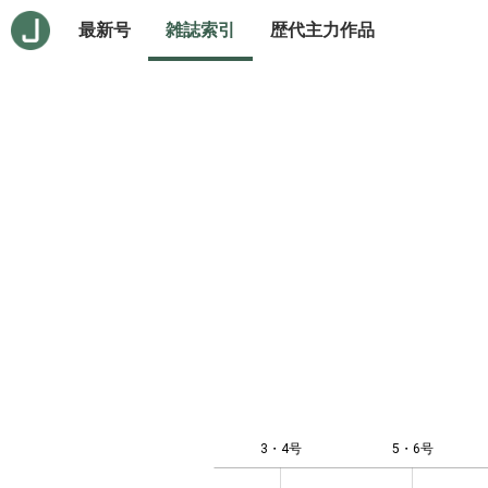
最新号
雑誌索引
歴代主力作品
3・4号
5・6号
-0.5
0.5
1.5
2.5
-4
-2
0
1
3
7
8