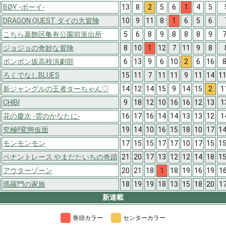
BØY -ボーイ-
13
8
2
5
6
1
4
5
DRAGON QUEST ダイの大冒険
10
9
11
8
1
6
5
6
こちら葛飾区亀有公園前派出所
5
6
8
9
8
8
8
9
7
ジョジョの奇妙な冒険
8
10
1
12
7
11
9
8
ボンボン坂高校演劇部
6
13
9
6
10
2
6
16
8
ろくでなしBLUES
15
11
7
11
11
9
11
14
11
新ジャングルの王者ターちゃん♡
14
12
14
15
9
14
15
2
1
CHIBI
9
18
12
10
16
16
12
13
1
花の慶次 -雲のかなたに-
16
17
16
14
14
13
13
12
1
究極!!変態仮面
19
14
10
16
15
18
10
17
14
モンモンモン
17
15
15
17
17
10
17
15
15
ペナントレース やまだたいちの奇蹟
21
20
17
13
12
12
14
18
15
アウターゾーン
20
21
18
1
18
19
16
19
1
瑪羅門の家族
18
19
19
18
13
15
18
20
1
新連載
巻頭カラー
センターカラー