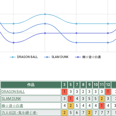
DRAGON BALL
SLAM DUNK
幽☆遊☆白書
作品
3
5
7
8
9
10
11
12
DRAGON BALL
1
3
3
2
3
3
3
1
SLAM DUNK
3
1
4
3
5
5
2
3
幽☆遊☆白書
4
2
5
4
4
4
1
4
3
力人伝説 -鬼を継ぐ者-
2
5
6
7
2
7
7
7