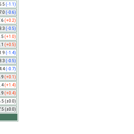
5.5
(-1.1)
7.0
(-0.6)
.6
(+0.2)
8.3
(-0.5)
.5
(+1.0)
.1
(+0.5)
1.9
(-1.4)
3.3
(-0.5)
4.4
(-0.7)
.9
(+0.1)
.4
(+1.4)
.9
(+0.4)
6.5
(±0.0)
7.5
(±0.0)