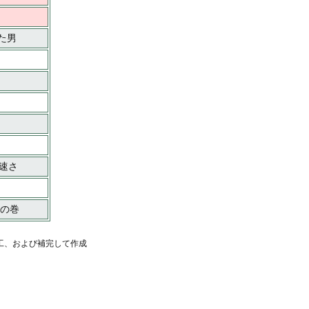
た男
速さ
!の巻
工、および補完して作成