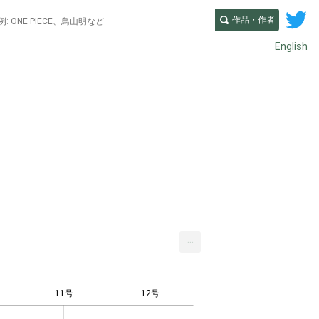
作品・作者
English
...
11号
12号