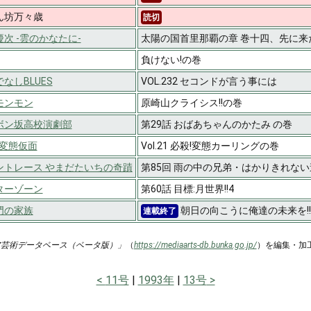
ん坊万々歳
読切
次 -雲のかなたに-
太陽の国首里那覇の章 巻十四、先に来
負けない!の巻
なしBLUES
VOL.232 セコンドが言う事には
モンモン
原崎山クライシス!!の巻
ボン坂高校演劇部
第29話 おばあちゃんのかたみ の巻
!変態仮面
Vol.21 必殺!変態カーリングの巻
ントレース やまだたいちの奇蹟
第85回 雨の中の兄弟・はかりきれない
ターゾーン
第60話 目標:月世界!!4
門の家族
朝日の向こうに俺達の未来を!
連載終了
ア芸術データベース（ベータ版）」
（
https://mediaarts-db.bunka.go.jp/
）を編集・加
11号
1993年
13号