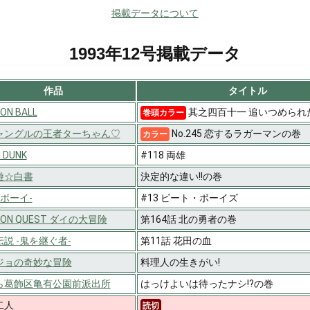
掲載データについて
1993年12号掲載データ
作品
タイトル
ON BALL
其之四百十一 追いつめられ
巻頭カラー
ャングルの王者ターちゃん♡
No.245 恋するラガーマンの巻
カラー
 DUNK
#118 両雄
遊☆白書
決定的な違い!!の巻
 -ボーイ-
#13 ビート・ボーイズ
GON QUEST ダイの大冒険
第164話 北の勇者の巻
説 -鬼を継ぐ者-
第11話 花田の血
ジョの奇妙な冒険
料理人の生きがい!
ら葛飾区亀有公園前派出所
はっけよいは待ったナシ!?の巻
二人
読切