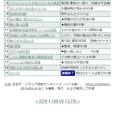
6
ペナントレース やまだたいちの奇蹟
第2回 運命の一振り・合格か不合格か!?
7
まじかる☆タルるートくん
大魔神再び現わる!!の巻
8
SLAM DUNK
#35 なんだコイツは
9
花の慶次 -雲のかなたに-
★閻魔大王の大芝居の巻
10
幽☆遊☆白書
★魔性の森!!の巻
11
超機動暴発蹴球野郎 リベロの武田
その13 謎のカミナリ野郎の巻
12
珍遊記 -太郎とゆかいな仲間たち-
二十八、天狗の鼻おれ!!⑪-ガンスのた
13
燃える!お兄さん2
第15話 通算203回 「恐怖のチャネ
14
魁!!男塾
★塾長、帰還!!の巻
15
CITY HUNTER
❤愛と憎しみと・・・!!の巻
16
こちら葛飾区亀有公園前派出所
イカ釣り船上バトル!の巻
17
ジョジョの奇妙な冒険
★犬好きの子供の巻
18
電影少女 VIDEO-GIRL-AI
CHAPTER75（イラストボード）
19
エース!
連載終了
明日のエースは君だ!!の巻
出典
: 文化庁
「メディア芸術データベース（ベータ版）」
（
https://mediaarts-
db.bunka.go.jp/
）を編集・加工、および補完して作成
25号
1991年
27号