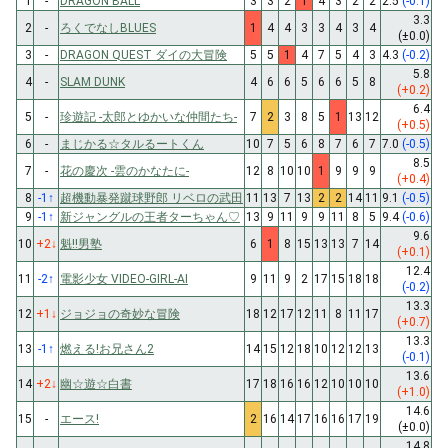
1
-
DRAGON BALL
3
3
2
1
4
3
2
2
2.5
(-0.1)
3.3
2
-
ろくでなしBLUES
1
4
4
3
3
4
3
4
(±0.0)
3
-
DRAGON QUEST ダイの大冒険
5
5
1
4
7
5
4
3
4.3
(-0.2)
5.8
4
-
SLAM DUNK
4
6
6
5
6
6
5
8
(+0.2)
6.4
5
-
珍遊記 -太郎とゆかいな仲間たち-
7
2
3
8
5
1
13
12
(+0.5)
6
-
まじかる☆タルるートくん
10
7
5
6
8
7
6
7
7.0
(-0.5)
8.5
7
-
花の慶次 -雲のかなたに-
12
8
10
10
1
9
9
9
(+0.4)
8
-1
↑
超機動暴発蹴球野郎 リベロの武田
11
13
7
13
2
2
14
11
9.1
(-0.5)
9
-1
↑
新ジャングルの王者ターちゃん♡
13
9
11
9
9
11
8
5
9.4
(-0.6)
9.6
10
+2
↓
魁!!男塾
6
1
8
15
13
13
7
14
(+0.1)
12.4
11
-2
↑
電影少女 VIDEO-GIRL-AI
9
11
9
2
17
15
18
18
(-0.2)
13.3
12
+1
↓
ジョジョの奇妙な冒険
18
12
17
12
11
8
11
17
(+0.7)
13.3
13
-1
↑
燃える!お兄さん2
14
15
12
18
10
12
12
13
(-0.1)
13.6
14
+2
↓
幽☆遊☆白書
17
18
16
16
12
10
10
10
(+1.0)
14.6
15
-
エース!
2
16
14
17
16
16
17
19
(±0.0)
14.8