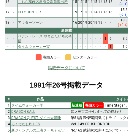
16
-
こちら葛飾区亀有公園前派出所
15
14
15
14
15
14
15
16
(-0.1)
15.3
17
-
CITY HUNTER
19
17
13
11
14
17
16
15
(-0.3)
18.8
18
-
アウターゾーン
16
20
19
20
19
19
-
-
(+0.4)
新連載
ペナントレース やまだたいちの奇
-
-
-
-
-
-
-
-
1
6
3.5
蹟
-
-
タイムウォーカー零
-
-
-
-
-
-
-
1
1.0
巻頭カラー
センターカラー
掲載データについて
1991年26号掲載データ
#
作品
タイトル
1
タイムウォーカー零
新連載
巻頭カラー
Time Stage 1
2
DRAGON BALL
其之三百二十七 すべての終わり
3
DRAGON QUEST ダイの大冒険
第81話 戦慄!竜闘気【ドラゴニックオー
4
ろくでなしBLUES
VoL.149 CRUSH ON YOU
5
新ジャングルの王者ターちゃん♡
No.162 武闘家の誇りにかけて・・・