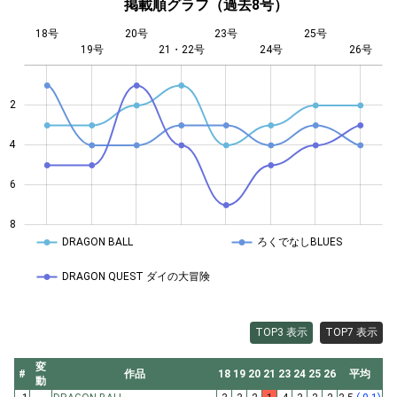
掲載順グラフ（過去8号）
18号
20号
23号
25号
19号
21・22号
L
24号
26号
2
4
4
6
8
DRAGON BALL
ろくでなしBLUES
DRAGON QUEST ダイの大冒険
TOP3 表示
TOP7 表示
変
#
作品
18
19
20
21
23
24
25
26
平均
動