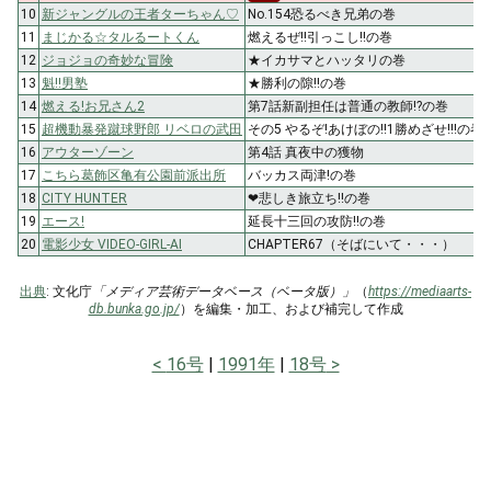
10
新ジャングルの王者ターちゃん♡
No.154恐るべき兄弟の巻
11
まじかる☆タルるートくん
燃えるぜ!!引っこし!!の巻
12
ジョジョの奇妙な冒険
★イカサマとハッタリの巻
13
魁!!男塾
★勝利の隙!!の巻
14
燃える!お兄さん2
第7話新副担任は普通の教師!?の巻
15
超機動暴発蹴球野郎 リベロの武田
その5 やるぞ!あけぼの!!1勝めざせ!!!の巻
16
アウターゾーン
第4話 真夜中の獲物
17
こちら葛飾区亀有公園前派出所
バッカス両津!の巻
18
CITY HUNTER
❤悲しき旅立ち!!の巻
19
エース!
延長十三回の攻防!!の巻
20
電影少女 VIDEO-GIRL-AI
CHAPTER67（そばにいて・・・）
出典
: 文化庁
「メディア芸術データベース（ベータ版）」
（
https://mediaarts-
db.bunka.go.jp/
）を編集・加工、および補完して作成
16号
1991年
18号