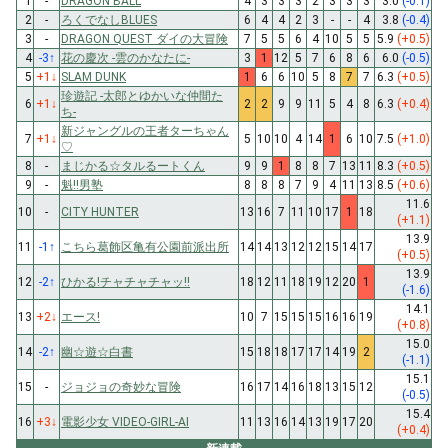
1
-
DRAGON BALL
4
3
3
3
2
3
3
3
3.0
(-0.1)
2
-
ろくでなしBLUES
6
4
4
2
3
-
-
4
3.8
(-0.4)
3
-
DRAGON QUEST ダイの大冒険
7
5
5
6
4
10
5
5
5.9
(+0.5)
4
-3
↑
花の慶次 -雲のかなたに-
3
1
12
5
7
6
8
6
6.0
(-0.5)
5
+1
↓
SLAM DUNK
1
6
6
10
5
8
7
7
6.3
(+0.5)
珍遊記 -太郎とゆかいな仲間た
6
+1
↓
2
2
9
9
11
5
4
8
6.3
(+0.4)
ち-
新ジャングルの王者ターちゃん
7
+1
↓
5
10
10
4
14
1
6
10
7.5
(+1.0)
♡
8
-
まじかる☆タルるートくん
9
9
1
8
8
7
13
11
8.3
(+0.5)
9
-
魁!!男塾
8
8
8
7
9
4
11
13
8.5
(+0.6)
11.6
10
-
CITY HUNTER
13
16
7
11
10
17
1
18
(+1.1)
13.9
11
-1
↑
こちら葛飾区亀有公園前派出所
14
14
13
12
12
15
14
17
(+0.5)
13.9
12
-2
↑
ひかる!チャチャチャッ!!
18
12
11
18
19
12
20
1
(-1.6)
14.1
13
+2
↓
エース!
10
7
15
15
15
16
16
19
(+0.8)
15.0
14
-2
↑
幽☆遊☆白書
15
18
18
17
17
14
19
2
(-1.1)
15.1
15
-
ジョジョの奇妙な冒険
16
17
14
16
18
13
15
12
(-0.5)
15.4
16
+3
↓
電影少女 VIDEO-GIRL-AI
11
13
16
14
13
19
17
20
(+0.4)