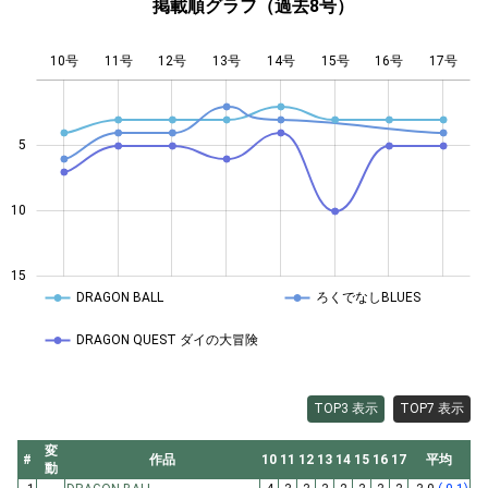
掲載順グラフ（過去8号）
10号
11号
12号
13号
L
14号
15号
16号
17号
5
10
10
15
DRAGON BALL
ろくでなしBLUES
DRAGON QUEST ダイの大冒険
TOP3 表示
TOP7 表示
変
#
作品
10
11
12
13
14
15
16
17
平均
動