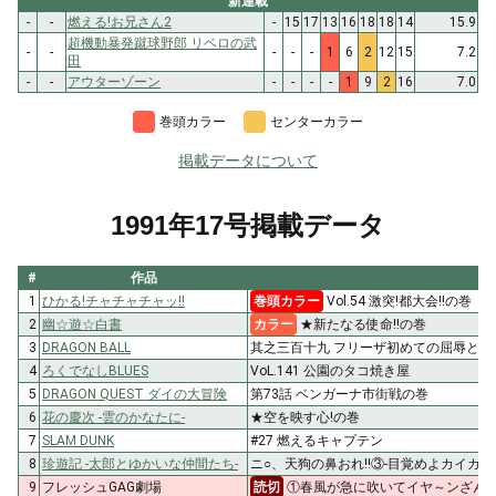
新連載
-
-
燃える!お兄さん2
-
15
17
13
16
18
18
14
15.9
超機動暴発蹴球野郎 リベロの武
-
-
-
-
-
1
6
2
12
15
7.2
田
-
-
アウターゾーン
-
-
-
-
1
9
2
16
7.0
巻頭カラー
センターカラー
掲載データについて
1991年17号掲載データ
#
作品
1
ひかる!チャチャチャッ!!
巻頭カラー
Vol.54 激突!都大会!!の巻
2
幽☆遊☆白書
カラー
★新たなる使命!!の巻
3
DRAGON BALL
其之三百十九 フリーザ初めての屈辱と絶
4
ろくでなしBLUES
VoL.141 公園のタコ焼き屋
5
DRAGON QUEST ダイの大冒険
第73話 ベンガーナ市街戦の巻
6
花の慶次 -雲のかなたに-
★空を映す心!の巻
7
SLAM DUNK
#27 燃えるキャプテン
8
珍遊記 -太郎とゆかいな仲間たち-
ニ○、天狗の鼻おれ!!③-目覚めよカイカイ
9
フレッシュGAG劇場
読切
①春風が急に吹いてイヤ～ンざんすの