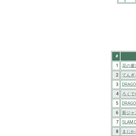
#
1
花の慶
2
てんぎ
3
DRAGO
4
ろくでな
5
DRAG
6
新ジャ
7
SLAM 
8
まじか