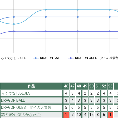
ろくでなしBLUES
DRAGON BALL
DRAGON QUEST ダイの大冒
作品
46
47
48
49
50
51
52
53
ろくでなしBLUES
4
3
4
2
2
2
4
4
DRAGON BALL
3
4
3
3
3
3
3
3
DRAGON QUEST ダイの大冒険
5
6
5
5
5
5
5
5
花の慶次 -雲のかなたに-
1
7
10
4
12
8
6
1