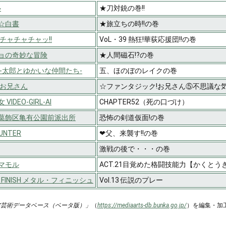
塾
★刀対銃の巻!!
☆白書
★旅立ちの時!!の巻
チャチャチャッ!!
VoL・39 熱狂!華荻応援団!!の巻
ョの奇妙な冒険
★人間磁石!?の巻
 -太郎とゆかいな仲間たち-
五、ほのぼのレイクの巻
!お兄さん
☆ファンタジック!お兄さん⑤不思議な
VIDEO-GIRL-AI
CHAPTER52（死の口づけ）
葛飾区亀有公園前派出所
恐怖の剣道仮面!の巻
HUNTER
❤父、来襲す!!の巻
激戦の後で・・・の巻
マモル
ACT.21目覚めた格闘技能力【かくとう
L FINISH メタル・フィニッシュ
Vol.13 伝説のプレー
ア芸術データベース（ベータ版）」
（
https://mediaarts-db.bunka.go.jp/
）を編集・加