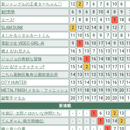
新ジャングルの王者ターちゃん♡
12
2
7
6
7
6
10
6
魁!!男塾
6
9
6
8
10
4
8
9
エース!
7
8
8
11
4
11
1
18
SLAM DUNK
2
12
12
14
8
9
12
7
まじかる☆タルるートくん
11
10
15
9
9
7
13
8
1
電影少女 VIDEO-GIRL-AI
9
1
16
10
17
14
9
15
1
燃える!お兄さん
16
5
13
7
15
13
11
14
1
ジョジョの奇妙な冒険
10
16
1
16
14
18
18
12
1
ひかる!チャチャチャッ!!
15
14
2
15
16
17
17
11
1
こちら葛飾区亀有公園前派出所
14
13
11
12
13
15
15
16
1
CITY HUNTER
13
15
14
13
11
16
16
17
1
METAL FINISH メタル・フィニッシュ
17
11
18
18
19
19
19
20
1
蹴撃手マモル
20
17
19
17
18
20
20
19
1
新連載
珍遊記 -太郎とゆかいな仲間たち-
-
-
-
1
6
12
2
13
てんぎゃん-南方熊楠伝-
-
-
-
-
1
10
14
2
幽☆遊☆白書
-
-
-
-
-
1
7
10