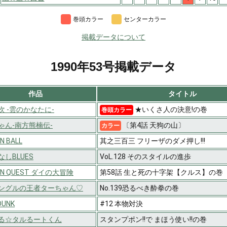
巻頭カラー
センターカラー
掲載データについて
1990年53号掲載データ
作品
タイトル
次 -雲のかなたに-
★いくさ人の決意!の巻
巻頭カラー
ゃん-南方熊楠伝-
〔第4話 天狗の山〕
カラー
N BALL
其之三百三 フリーザのダメ押し!!!
しBLUES
VoL.128 そのスタイルの進歩
ON QUEST ダイの大冒険
第58話 生と死の十字架【クルス】の巻
ングルの王者ターちゃん♡
No.139恐るべき酔拳の巻
DUNK
#12 本物対決
る☆タルるートくん
スタンプポン!!で まほう使い!!の巻