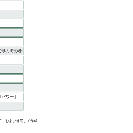
気球の街の巻
ぎパワー】
工、および補完して作成