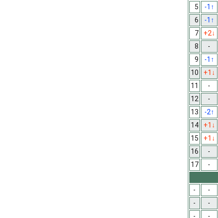
5
-1
↑
6
-1
↑
7
+2
↓
8
-
9
-1
↑
10
+1
↓
11
-
12
-
13
-2
↑
14
+1
↓
15
+1
↓
16
-
17
-
-
-
-
-
-
-