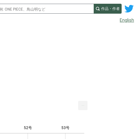
作品・作者
English
...
52号
53号