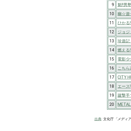
9
魁!!男
10
幽☆遊
11
ひかる!
12
ジョジ
13
珍遊記
14
燃える
15
電影少女 
16
こちら
17
CITY 
18
エース!
19
蹴撃手
20
META
出典
: 文化庁
「メディ