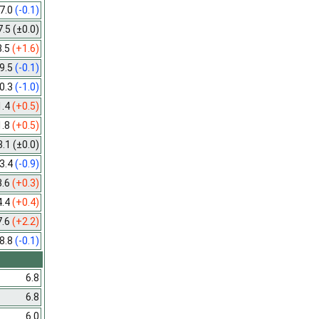
7.0
(-0.1)
7.5
(±0.0)
8.5
(+1.6)
9.5
(-0.1)
0.3
(-1.0)
1.4
(+0.5)
1.8
(+0.5)
3.1
(±0.0)
3.4
(-0.9)
3.6
(+0.3)
4.4
(+0.4)
7.6
(+2.2)
8.8
(-0.1)
6.8
6.8
6.0