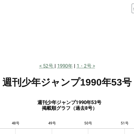
52号
1990年
1・2号
週刊少年ジャンプ
1990年53号
週刊少年ジャンプ1990年53号
掲載順グラフ（過去8号）
48号
49号
L
50号
51号