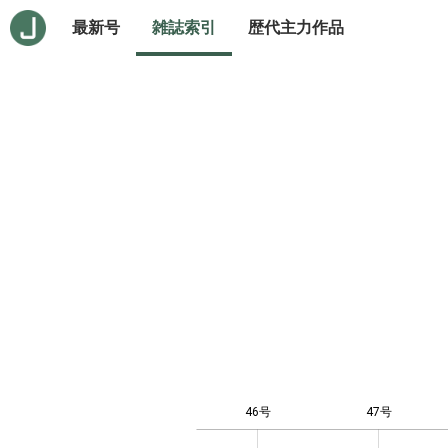
最新号
雑誌索引
歴代主力作品
46号
47号
0.5
1.5
2.5
3.5
10
-4
-2
1
3
0