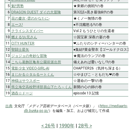
5
魁!!男塾
★東郷の挑戦!!の巻
6
DRAGON QUEST ダイの大冒険
第32話○黒き最強剣!!の巻
7
花の慶次 -雲のかなたに-
★くノ一無情の巻
8
エース!
●不沈艦怒る!!の巻
9
クライシスダイバー
Vol.2 もうひとりの生還者
10
燃える!お兄さん
☆国宝家 深夜の宴の巻
11
CITY HUNTER
❤ふたりのシティーハンターの巻
12
聖闘士星矢
●集結!!黄金聖衣【ゴールドクロス】
13
ジョジョの奇妙な冒険
★魔法のランプの巻
14
こちら葛飾区亀有公園前派出所
備えあれば憂いなし!?の巻
15
電影少女 VIDEO-GIRL-AI
CHAPTER26（気持ち深まる）
16
まじかる☆タルるートくん
☆やまびこ・ともだち❤の巻
17
神様はサウスポー
☆運命の一撃!の巻
18
県立海空高校野球部員山下たろ～くん
新開の心の師の巻
19
酒呑☆ドージ
episode 13 記憶
出典
: 文化庁
「メディア芸術データベース（ベータ版）」
（
https://mediaarts-
db.bunka.go.jp/
）を編集・加工、および補完して作成
26号
1990年
28号