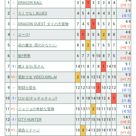
3.4
1
-
DRAGON BALL
3
6
1
3
3
3
4
4
(+0.1)
3.9
2
-
ろくでなしBLUES
4
5
4
4
4
4
3
3
(-0.1)
4.4
3
-
DRAGON QUEST ダイの大冒険
7
4
5
1
5
5
2
6
(+0.1)
4.8
4
-
エース!
5
1
3
5
6
2
8
8
(+0.2)
6.1
5
-
花の慶次 -雲のかなたに-
8
8
2
6
7
6
5
7
(+0.1)
7.4
6
-
魁!!男塾
6
7
7
9
10
8
7
5
(+0.5)
9.1
7
-1
↑
燃える!お兄さん
14
11
8
7
8
1
14
10
(-0.5)
9.3
8
+1
↓
電影少女 VIDEO-GIRL-AI
2
10
6
12
13
7
9
15
(+1.7)
10.3
9
-
聖闘士星矢
12
12
13
10
1
10
12
12
(-0.1)
10.9
10
-1
↑
ひかる!チャチャチャッ!!
9
9
18
14
18
12
6
1
(-1.4)
11.3
11
+1
↓
ジョジョの奇妙な冒険
15
13
11
2
15
11
10
13
(-0.5)
14.1
12
-1
↑
CITY HUNTER
11
15
17
15
16
13
15
11
(+0.3)
14.5
13
+1
↓
酒呑☆ドージ
10
3
14
13
20
18
19
19
(+1.0)