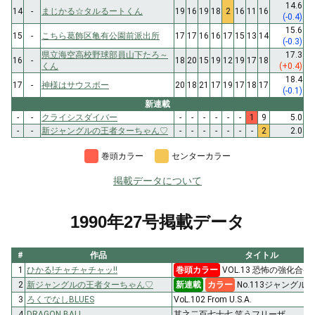
14.6
14
-
まじかる☆タルるートくん
19
16
19
18
2
16
11
16
(-0.4)
15.6
15
-
こちら葛飾区亀有公園前派出所
17
17
16
16
17
15
13
14
(-0.3)
県立海空高校野球部員山下たろ～
17.3
16
-
18
20
15
19
12
19
17
18
くん
(+0.4)
18.4
17
-
神様はサウスポー
20
18
21
17
19
17
18
17
(-0.1)
新連載
-
-
クライシスダイバー
-
-
-
-
-
-
1
9
5.0
-
-
新ジャングルの王者ターちゃん♡
-
-
-
-
-
-
-
2
2.0
巻頭カラー
センターカラー
掲載データについて
1990年27号掲載データ
#
作品
タイトル
1
ひかる!チャチャチャッ!!
巻頭カラー
VOL.13 恐怖の強化合宿
2
新ジャングルの王者ターちゃん♡
新連載
カラー
No.113ジャングル
3
ろくでなしBLUES
VoL.102 From U.S.A.
4
DRAGON BALL
其之二百七十七 笑うフリーザ