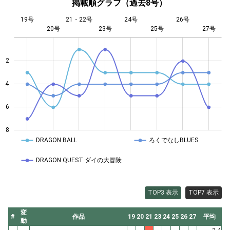
掲載順グラフ（過去8号）
19号
21・22号
24号
26号
20号
23号
L
25号
27号
2
4
4
6
8
DRAGON BALL
ろくでなしBLUES
DRAGON QUEST ダイの大冒険
TOP3 表示
TOP7 表示
変
#
作品
19
20
21
23
24
25
26
27
平均
動