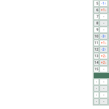
5
-1
↑
6
+1
↓
7
-
8
-
9
-
10
-3
↑
11
+1
↓
12
-2
↑
13
+2
↓
14
+2
↓
15
-
-
-
-
-
-
-
-
-