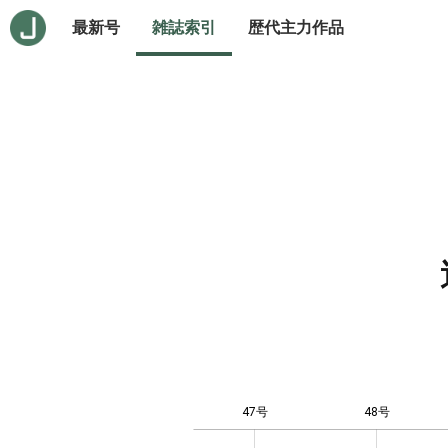
最新号
雑誌索引
歴代主力作品
47号
48号
12
-4
-2
-1
0
1
3
5
7