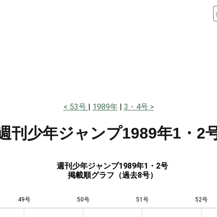
53号
1989年
3・4号
週刊少年ジャンプ
1989年1・2
週刊少年ジャンプ1989年1・2号
掲載順グラフ（過去8号）
49号
50号
L
51号
52号