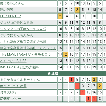
燃える!お兄さん
7
5
7
10
10
12
5
5
翔の伝説
5
7
9
2
5
3
18
14
CITY HUNTER
2
14
8
6
9
9
10
11
ジョジョの奇妙な冒険
6
9
11
9
12
11
8
8
ジャングルの王者ターちゃん♡
10
8
5
16
8
15
12
10
1
ついでにとんちんかん
8
16
10
17
15
8
17
12
こちら葛飾区亀有公園前派出所
12
13
12
14
14
16
14
13
1
県立海空高校野球部員山下たろ～くん
15
11
13
13
16
14
13
16
1
THE MoMoTARoH ザ・モモタロウ
17
2
16
11
17
17
15
17
1
ろくでなしBLUES
13
15
14
12
18
18
11
19
1
BASTARD!! -暗黒の破壊神-
14
10
15
15
13
19
19
18
1
新連載
まじかる☆タルるートくん
-
-
1
5
7
10
2
7
ボクはしたたか君
-
-
-
1
3
7
7
2
恐竜大紀行
-
-
-
-
1
13
16
15
CYBER ブルー
-
-
-
-
-
1
1
3