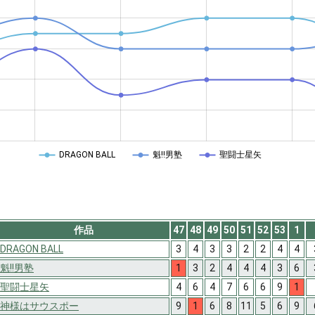
DRAGON BALL
魁!!男塾
聖闘士星矢
作品
47
48
49
50
51
52
53
1
DRAGON BALL
3
4
3
3
2
2
4
4
魁!!男塾
1
3
2
4
4
4
3
6
聖闘士星矢
4
6
4
7
6
6
9
1
神様はサウスポー
9
1
6
8
11
5
6
9