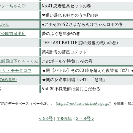
者ターちゃん♡
No.41 忍者道具セットの巻
❤嫌い帰れも好きのうち!?の巻
んかん
●アホその192 さよならぬけちゃんロボの巻
有公園前派出所
夢のふぐ忘年会!の巻
THE LAST BATTLE(涼の最後の戦いの巻)
第4話 海の彗星コメット
球部員山下たろ～くん
このボールで勝負しろ!の巻
RoH ザ・モモタロウ
★闘【バトル】その63 時を超えた復讐鬼〔□7〕
暗黒の破壊神-
★闇の反逆軍団編〔○41〕「急迫」
S
VoL.30不良教師は髪にこだわる
ア芸術データベース（ベータ版）」
（
https://mediaarts-db.bunka.go.jp/
）を編集・加
53号
1989年
3・4号