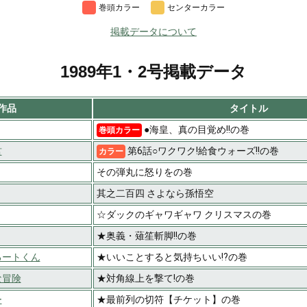
巻頭カラー
センターカラー
掲載データについて
1989年1・2号掲載データ
作品
タイトル
●海皇、真の目覚め!!の巻
巻頭カラー
君
第6話○ワクワク!給食ウォーズ!!の巻
カラー
その弾丸に怒りをの巻
其之二百四 さよなら孫悟空
☆ダックのギャワギャワ クリスマスの巻
★奥義・薙笙斬脚!!の巻
るートくん
★いいことすると気持ちいい!?の巻
な冒険
★対角線上を撃て!の巻
ー
★最前列の切符【チケット】の巻