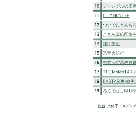
10
ジャングルの王
11
CITY HUNTER
12
ついでにとんち
13
こちら葛飾区亀
14
翔の伝説
15
恐竜大紀行
16
県立海空高校野
17
THE MoMoTA
18
BASTARD!! -
19
ろくでなしBLUE
出典
: 文化庁
「メディ