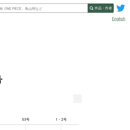
作品・作者
English
号
...
53号
1・2号