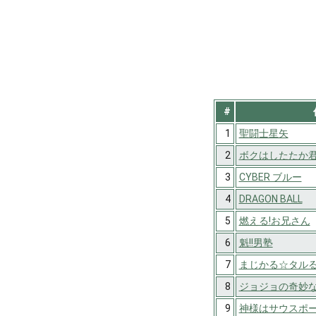
#
1
聖闘士星矢
2
ボクはしたたか
3
CYBER ブルー
4
DRAGON BALL
5
燃える!お兄さん
6
魁!!男塾
7
まじかる☆タル
8
ジョジョの奇妙
9
神様はサウスポ