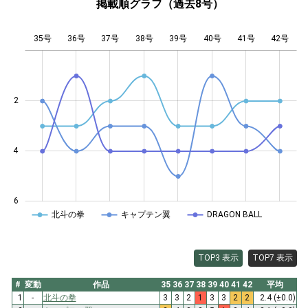
掲載順グラフ（過去8号）
35号
36号
37号
38号
L
39号
40号
41号
42号
2
0.5
4
6
北斗の拳
キャプテン翼
DRAGON BALL
TOP3 表示
TOP7 表示
#
変動
作品
35
36
37
38
39
40
41
42
平均
1
-
北斗の拳
3
3
2
1
3
3
2
2
2.4
(±0.0)