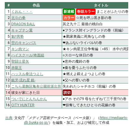
#
作品
タイトル
1
くおん・・・
新連載
巻頭カラー
まことがふたりの巻
2
北斗の拳
カラー
☆死を呼ぶ黒き影の巻
3
DRAGON BALL
其之九十二 最後の桃白白
4
キャプテン翼
●フランス対イングランドの巻《前編》
5
魁!!男塾
★戮家奥義に死角なしの巻
6
空のキャンバス
❤あぶないライバル!の巻
7
キン肉マン
★キン肉星王位争奪編〔○85〕 水中の死闘!
8
ハイスクール!奇面組
○スローな休日の巻
9
聖闘士星矢
●意外の魔鈴の巻
10
赤龍王
●秦を憂うふたりの巻
11
ハッスル拳法つよし
★燃えよ鍛えよつよしの巻
12
銀牙-流れ星 銀-
●父への誓いの巻
13
こちら葛飾区亀有公園前派出所
失われたシャチホコ《前編》の巻
14
彼女が家にきた日
読切
15
ついでにとんちんかん
●アホ その79 母をたずねて三千里!?の巻
16
CITY HUNTER
❤掠奪してきたひとりの花嫁の巻
出典
: 文化庁
「メディア芸術データベース（ベータ版）」
（
https://mediaarts-
db.bunka.go.jp/
）を編集・加工、および補完して作成