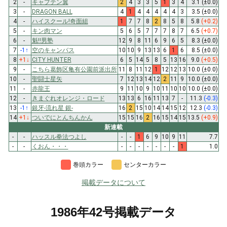
2
-
キャプテン翼
2
4
3
3
5
1
3
4
3.1
(±0.0)
3
-
DRAGON BALL
4
1
4
4
4
4
4
3
3.5
(±0.0)
4
-
ハイスクール!奇面組
1
7
7
8
2
8
5
8
5.8
(+0.2)
5
-
キン肉マン
5
6
5
7
7
7
8
7
6.5
(+0.7)
6
-
魁!!男塾
12
9
8
11
6
9
6
5
8.3
(±0.0)
7
-1
↑
空のキャンバス
10
10
9
13
13
6
1
6
8.5
(±0.0)
8
+1
↓
CITY HUNTER
6
5
14
5
8
5
13
16
9.0
(+0.5)
9
-
こちら葛飾区亀有公園前派出所
11
8
11
12
1
12
12
13
10.0
(±0.0)
10
-
聖闘士星矢
7
12
13
14
12
2
11
9
10.0
(±0.0)
11
-
赤龍王
9
11
10
9
10
11
10
10
10.0
(±0.0)
12
-
きまぐれオレンジ・ロード
13
13
6
16
11
13
7
-
11.3
(-0.3)
13
-1
↑
銀牙-流れ星 銀-
16
2
15
10
14
14
15
12
12.3
(-0.3)
14
+1
↓
ついでにとんちんかん
15
15
16
2
16
15
14
15
13.5
(+0.9)
新連載
-
-
ハッスル拳法つよし
-
-
1
6
9
10
9
11
7.7
-
-
くおん・・・
-
-
-
-
-
-
-
1
1.0
巻頭カラー
センターカラー
掲載データについて
1986年42号掲載データ