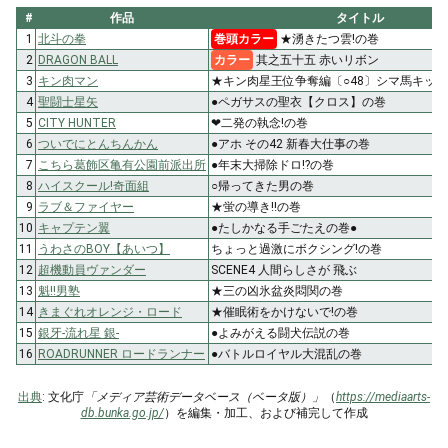
#
作品
タイトル
1
北斗の拳
巻頭カラー
★湧きたつ雲!の巻
2
DRAGON BALL
カラー
其之五十五 赤いリボン
3
キン肉マン
★キン肉星王位争奪編〔○48〕シマ馬キッ
4
聖闘士星矢
●ペガサスの聖衣【クロス】の巻
5
CITY HUNTER
❤二発の執念!の巻
6
ついでにとんちんかん
●アホ その42 新春大仕事の巻
7
こちら葛飾区亀有公園前派出所
●年末大掃除ドロ!?の巻
8
ハイスクール!奇面組
○帰ってきた男の巻
9
ラブ＆ファイヤー
★蛍の導き!!の巻
10
キャプテン翼
●たしかなる手ごたえの巻●
11
うわさのBOY【あいつ】
ちょっと過激にボクシング!の巻
12
超機動員ヴァンダー
SCENE4 人間らしさが 飛ぶ
13
魁!!男塾
★三の凶氷盆炎悶関の巻
14
きまぐれオレンジ・ロード
★催眠術をかけないで!の巻
15
銀牙-流れ星 銀-
●よみがえる闘犬伝説の巻
16
ROADRUNNER ロードランナー
●バトルロイヤル大混乱の巻
出典
: 文化庁
「メディア芸術データベース（ベータ版）」
（
https://mediaarts-
db.bunka.go.jp/
）を編集・加工、および補完して作成