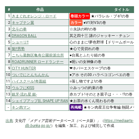
#
作品
タイトル
1
きまぐれオレンジ・ロード
巻頭カラー
★パラレル・ブギ!の巻
2
キャプテン翼
カラー
●V1対V3の巻
3
北斗の拳
☆永訣の時!の巻
4
DRAGON BALL
其之四十三 謎のジャッキー・チュン
5
ショーリ!!
心のままに!夢色野球【ドリームボール】!
6
魁!!男塾
★心で見切れの巻
7
こちら葛飾区亀有公園前派出所
●台風とふたり組の巻
8
ROADRUNNER ロードランナー
●呪いの女神像の巻
9
CITY HUNTER
❤ネバーエスケープ!の巻
10
ついでにとんちんかん
●アホ その30 ハラペコゴンベエの巻
11
ハイスクール!奇面組
○落し物ですよ!の巻
12
ウルフにKISS
☆みっつの約束の巻
13
銀牙-流れ星 銀-
赤カブト!そのとき親子は・・・!?の巻
14
シェイプアップ乱 SHAPE UP RAN
★お茶の水くん現わるの巻
-
キン肉マン
再掲載
★キン肉星王位争奪編 熱闘メモ
出典
: 文化庁
「メディア芸術データベース（ベータ版）」
（
https://mediaarts-
db.bunka.go.jp/
）を編集・加工、および補完して作成