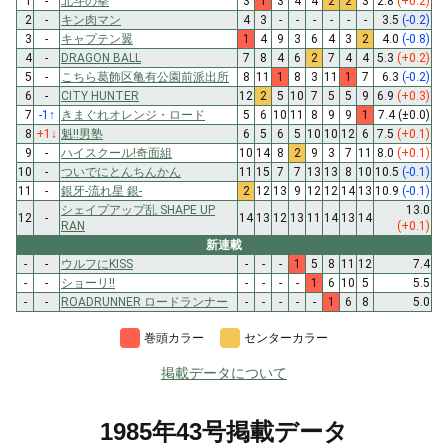
1
-
北斗の拳
3
1
3
4
4
2
2
3
2.8
(+0.2)
2
-
キン肉マン
4
3
-
-
-
-
-
-
3.5
(-0.2)
3
-
キャプテン翼
1
4
9
3
6
4
3
2
4.0
(-0.8)
4
-
DRAGON BALL
7
8
4
6
2
7
4
4
5.3
(+0.2)
5
-
こちら葛飾区亀有公園前派出所
8
11
1
8
3
11
1
7
6.3
(-0.2)
6
-
CITY HUNTER
12
2
5
10
7
5
5
9
6.9
(+0.3)
7
-1
↑
きまぐれオレンジ・ロード
5
6
10
11
8
9
9
1
7.4
(±0.0)
8
+1
↓
魁!!男塾
6
5
6
5
10
10
12
6
7.5
(+0.1)
9
-
ハイスクール!奇面組
10
14
8
2
9
3
7
11
8.0
(+0.1)
10
-
ついでにとんちんかん
11
15
7
7
13
13
8
10
10.5
(-0.1)
11
-
銀牙-流れ星 銀-
2
12
13
9
12
12
14
13
10.9
(-0.1)
シェイプアップ乱 SHAPE UP
13.0
12
-
14
13
12
13
11
14
13
14
RAN
(+0.1)
新連載
-
-
ウルフにKISS
-
-
-
1
5
8
11
12
7.4
-
-
ショーリ!!
-
-
-
-
1
6
10
5
5.5
-
-
ROADRUNNER ロードランナー
-
-
-
-
-
1
6
8
5.0
巻頭カラー
センターカラー
掲載データについて
1985年43号掲載データ