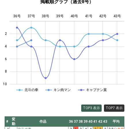
掲載順グラフ（過去8号）
36号
37号
38号
39号
L
40号
41号
42号
43号
2
4
10
6
8
10
北斗の拳
キン肉マン
キャプテン翼
TOP3 表示
TOP7 表示
変
#
作品
36
37
38
39
40
41
42
43
平均
動