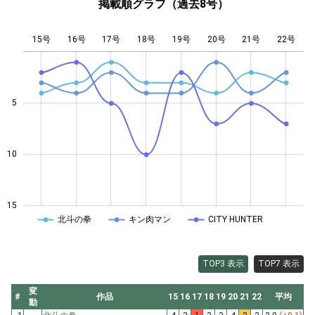
掲載順グラフ（過去8号）
15号
16号
17号
18号
L
19号
20号
21号
22号
5
10
10
15
北斗の拳
キン肉マン
CITY HUNTER
TOP3 表示
TOP7 表示
変
#
作品
15
16
17
18
19
20
21
22
平均
動