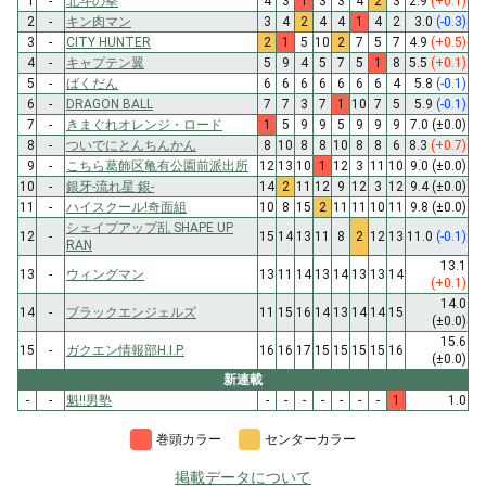
1
-
北斗の拳
4
3
1
3
3
4
2
3
2.9
(+0.1)
2
-
キン肉マン
3
4
2
4
4
1
4
2
3.0
(-0.3)
3
-
CITY HUNTER
2
1
5
10
2
7
5
7
4.9
(+0.5)
4
-
キャプテン翼
5
9
4
5
7
5
1
8
5.5
(+0.1)
5
-
ばくだん
6
6
6
6
6
6
6
4
5.8
(-0.1)
6
-
DRAGON BALL
7
7
3
7
1
10
7
5
5.9
(-0.1)
7
-
きまぐれオレンジ・ロード
1
5
9
9
5
9
9
9
7.0
(±0.0)
8
-
ついでにとんちんかん
8
10
8
8
10
8
8
6
8.3
(+0.7)
9
-
こちら葛飾区亀有公園前派出所
12
13
10
1
12
3
11
10
9.0
(±0.0)
10
-
銀牙-流れ星 銀-
14
2
11
12
9
12
3
12
9.4
(±0.0)
11
-
ハイスクール!奇面組
10
8
15
2
11
11
10
11
9.8
(±0.0)
シェイプアップ乱 SHAPE UP
12
-
15
14
13
11
8
2
12
13
11.0
(-0.1)
RAN
13.1
13
-
ウィングマン
13
11
14
13
14
13
13
14
(+0.1)
14.0
14
-
ブラックエンジェルズ
11
15
16
14
13
14
14
15
(±0.0)
15.6
15
-
ガクエン情報部H.I.P.
16
16
17
15
15
15
15
16
(±0.0)
新連載
-
-
魁!!男塾
-
-
-
-
-
-
-
1
1.0
巻頭カラー
センターカラー
掲載データについて