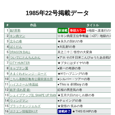
1985年22号掲載データ
#
作品
タイトル
1
魁!!男塾
新連載
巻頭カラー
○地獄へ直進行の巻
2
キン肉マン
☆キン肉星王位争奪編〔○27〕地獄のス
3
北斗の拳
★永久の別れ!の巻
4
ばくだん
●大乱射!の巻
5
DRAGON BALL
其之二十二 悟空の大変身
6
ついでにとんちんかん
●アホ その9 日米こんぴゅうたあ合戦の巻
7
CITY HUNTER
★ブタにはダイヤ!の巻
8
キャプテン翼
●第一の奇跡の巻
9
きまぐれオレンジ・ロード
★Hでハプニング!の巻
10
こちら葛飾区亀有公園前派出所
●シルバー・ツアーの巻
11
ハイスクール!奇面組
●This is 卓球boy の巻
12
銀牙-流れ星 銀-
紅桜の男意気の巻
13
シェイプアップ乱 SHAPE UP RAN
★五月六日のかしわ餅の巻
14
ウィングマン
●チェイング!の巻
15
ブラックエンジェルズ
★覚悟の 笑みの巻
16
ガクエン情報部H.I.P.
連載終了
★THIS IS HIPの巻