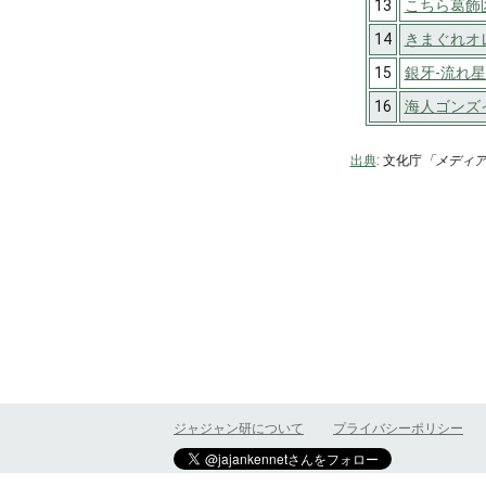
13
こちら葛飾
14
きまぐれオ
15
銀牙-流れ星 
16
海人ゴンズ
出典
: 文化庁
「メディ
ジャジャン研について
プライバシーポリシー