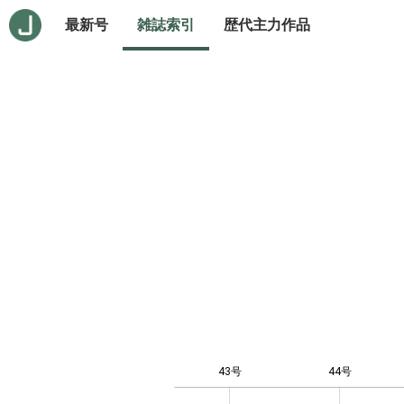
最新号
雑誌索引
歴代主力作品
43号
44号
12
-4
-2
-1
0
1
3
5
7