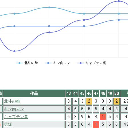
北斗の拳
キン肉マン
キャプテン翼
動
作品
43
44
45
46
47
48
49
50
北斗の拳
3
4
3
2
3
3
3
2
2.
↑
キン肉マン
4
6
5
5
5
4
4
3
4
↑
キャプテン翼
6
3
9
6
4
1
5
4
4
↓
男坂
5
5
6
4
1
5
6
6
4.