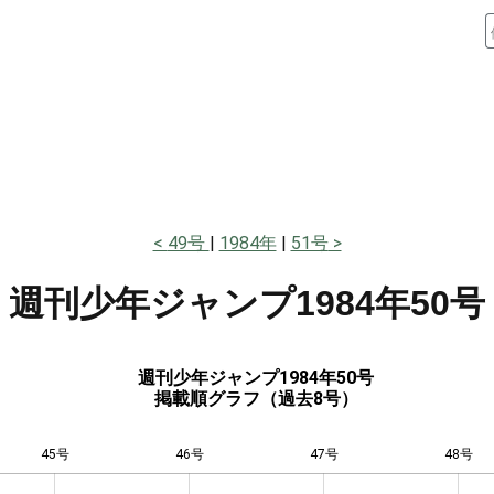
49号
1984年
51号
週刊少年ジャンプ
1984年50号
週刊少年ジャンプ1984年50号
掲載順グラフ（過去8号）
45号
46号
L
47号
48号