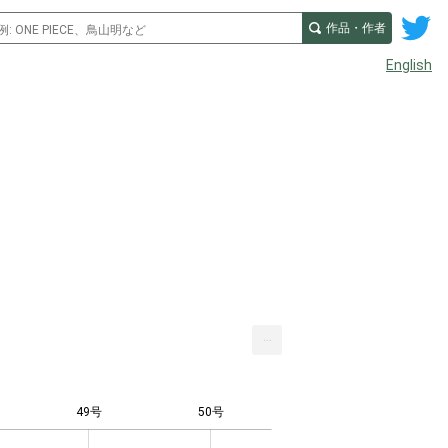
作品・作者
English
...
49号
50号