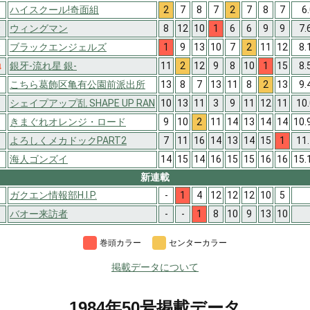
ハイスクール!奇面組
2
7
8
7
2
7
8
7
6
↑
ウィングマン
8
12
10
1
6
6
9
9
7.
↑
ブラックエンジェルズ
1
9
13
10
7
2
11
12
8.
↓
銀牙-流れ星 銀-
11
2
12
9
8
10
1
15
8.
こちら葛飾区亀有公園前派出所
13
8
7
13
11
8
2
13
9.
シェイプアップ乱 SHAPE UP RAN
10
13
11
3
9
11
12
11
10
きまぐれオレンジ・ロード
9
10
2
11
14
13
14
14
10.
よろしくメカドックPART2
7
11
16
14
13
14
15
1
11
海人ゴンズイ
14
15
14
16
15
15
16
16
15.
新連載
ガクエン情報部H.I.P.
-
1
4
12
12
12
10
5
バオー来訪者
-
-
1
8
10
9
13
10
巻頭カラー
センターカラー
掲載データについて
1984年50号掲載データ