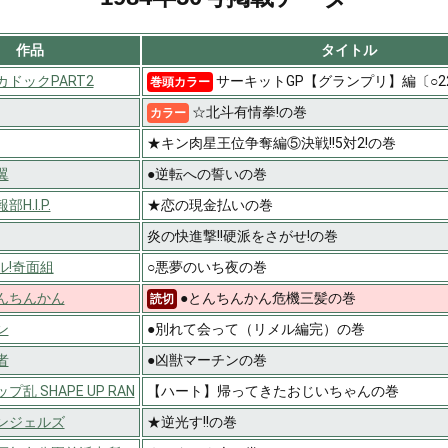
作品
タイトル
ドックPART2
サーキットGP【グランプリ】編〔○2
巻頭カラー
☆北斗有情拳!の巻
カラー
★キン肉星王位争奪編⑤決戦!!5対2!の巻
翼
●逆転への誓いの巻
H.I.P.
★恋の現金払いの巻
炎の快進撃!!硬派をさがせ!の巻
ル!奇面組
○悪夢のいち夜の巻
んちんかん
●とんちんかん危機三髪の巻
読切
ン
●別れて会って（リメル編完）の巻
者
●凶獣マーチンの巻
乱 SHAPE UP RAN
【ハート】帰ってきたおじいちゃんの巻
ンジェルズ
★逆光す!!の巻