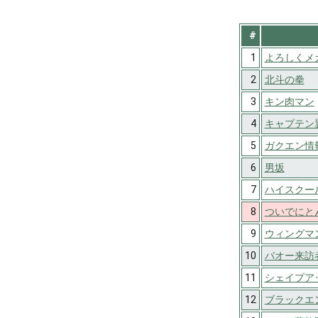
#
1
よろしくメカ
2
北斗の拳
3
キン肉マン
4
キャプテン
5
ガクエン情報部
6
男坂
7
ハイスクー
8
ついでにと
9
ウィングマ
10
バオー来訪
11
シェイプアップ
12
ブラックエ