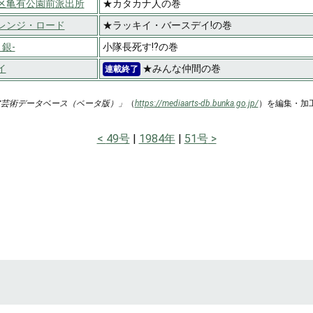
区亀有公園前派出所
★カタカナ人の巻
レンジ・ロード
★ラッキイ・バースデイ!の巻
銀-
小隊長死す!?の巻
イ
★みんな仲間の巻
連載終了
ア芸術データベース（ベータ版）」
（
https://mediaarts-db.bunka.go.jp/
）を編集・加
49号
1984年
51号