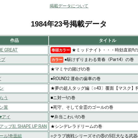
掲載データについて
1984年23号掲載データ
作品
タイトル
 GREAT
★ミッドナイト・・・時効直前!!
巻頭カラー
ンプ
●駆けずりまわる青春《Part4》の巻
カラー
★マミヤの賭け!の巻
ど
●ROUND2 運命の歯車の巻
ン
★夢の超人タッグ編〔○43〕覆面【マスク】狩
らう
■ニ対一!の巻
ン翼
●死守、そして全霊のゴールの巻
♥アイ
❤弁当こわい!の巻
ップ乱 SHAPE UP RAN
★シンデレラドリームの巻
ール!奇面組
○クラブ挑戦シリーズその⑧の5巨大なる武器