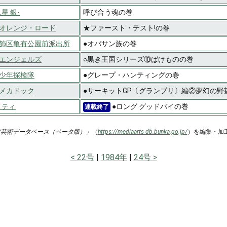
星 銀-
呼び合う魂の巻
オレンジ・ロード
★ファースト・テスト!の巻
飾区亀有公園前派出所
●オバサン族の巻
エンジェルズ
○黒き王国シリーズ⑩ばけものの巻
少年探検隊
●グレープ・ハンティングの巻
メカドック
●サーキットGP〔グランプリ〕編②夢幻の野
イティ
●ロング グッドバイの巻
連載終了
ア芸術データベース（ベータ版）」
（
https://mediaarts-db.bunka.go.jp/
）を編集・加
22号
1984年
24号