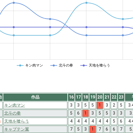
キン肉マン
北斗の拳
天地を喰らう
動
作品
16
17
18
19
20
21
22
23
キン肉マン
3
3
5
5
1
3
2
5
3.
↑
北斗の拳
5
6
1
3
5
5
3
3
3
↓
天地を喰らう
4
4
4
4
4
4
5
6
4.
キャプテン翼
7
5
3
1
7
6
6
7
5