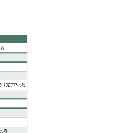
の巻
り完了!?の巻
の巻