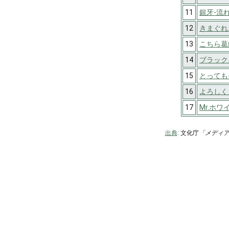
11
銀牙-流れ
12
きまぐれ
13
こちら葛
14
ブラック
15
とっても
16
よろしく
17
Mr.ホワ
出典
: 文化庁
「メディ