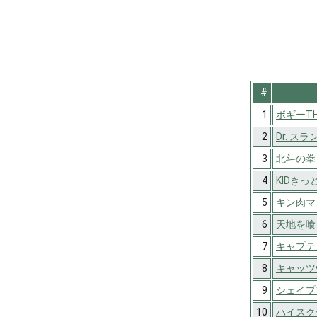
#
1
ボギーTHE
2
Dr. スラ
3
北斗の拳
4
KIDきっ
5
キン肉マ
6
天地を喰
7
キャプテ
8
キャッツ
9
シェイプア
10
ハイスク