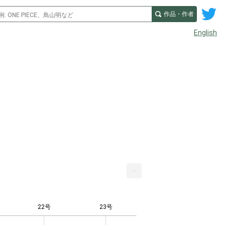
作品・作者
English
...
22号
23号