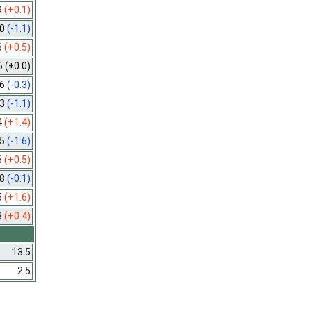
9
(+0.1)
.0
(-1.1)
6
(+0.5)
6
(±0.0)
.6
(-0.3)
.3
(-1.1)
4
(+1.4)
.5
(-1.6)
6
(+0.5)
.8
(-0.1)
5
(+1.6)
3
(+0.4)
13.5
2.5