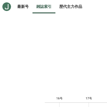
最新号
雑誌索引
歴代主力作品
16号
17号
10
-4
-2
-1
0
1
3