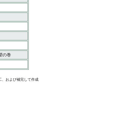
望の巻
工、および補完して作成