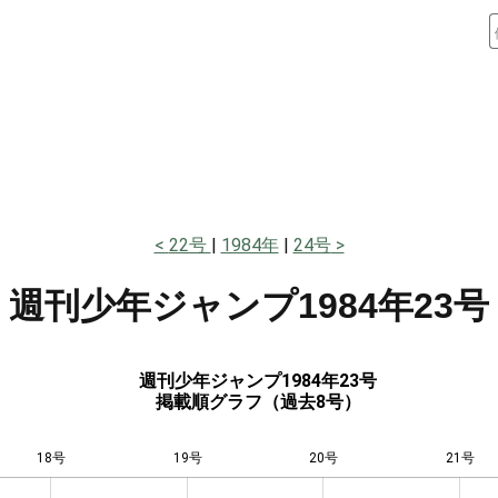
22号
1984年
24号
週刊少年ジャンプ
1984年23号
週刊少年ジャンプ1984年23号
掲載順グラフ（過去8号）
18号
19号
L
20号
21号