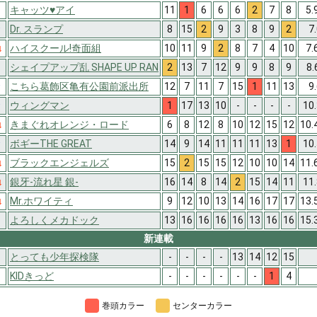
キャッツ♥アイ
11
1
6
6
6
2
7
8
5.
↑
Dr. スランプ
8
15
2
9
3
8
9
2
7
↓
ハイスクール!奇面組
10
11
9
2
8
7
4
10
7.
シェイプアップ乱 SHAPE UP RAN
2
13
7
12
9
9
8
9
8.
↑
こちら葛飾区亀有公園前派出所
12
7
11
7
15
1
11
13
9
↑
ウィングマン
1
17
13
10
-
-
-
-
10
↓
きまぐれオレンジ・ロード
6
8
12
8
10
12
15
12
10.
↑
ボギーTHE GREAT
14
9
14
11
11
11
13
1
10
↓
ブラックエンジェルズ
15
2
15
15
12
10
10
14
11.
↓
銀牙-流れ星 銀-
16
14
8
14
2
15
14
11
11
↓
Mr.ホワイティ
9
12
10
13
14
16
17
17
13.
よろしくメカドック
13
16
16
16
16
13
16
16
15.
新連載
とっても少年探検隊
-
-
-
-
13
14
12
15
KIDきっど
-
-
-
-
-
-
1
4
巻頭カラー
センターカラー