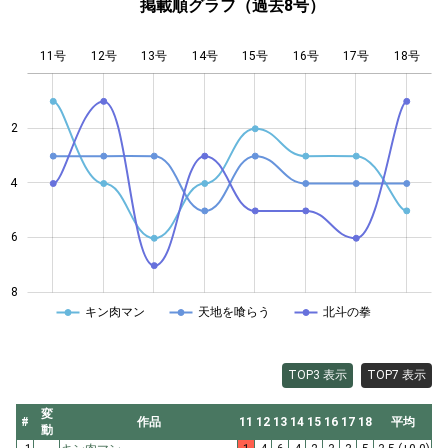
掲載順グラフ（過去8号）
11号
12号
13号
14号
L
15号
16号
17号
18号
2
4
4
6
8
キン肉マン
天地を喰らう
北斗の拳
TOP3 表示
TOP7 表示
変
#
作品
11
12
13
14
15
16
17
18
平均
動