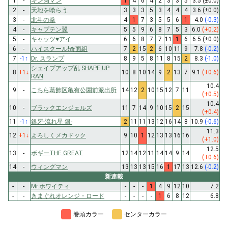
1
-
キン肉マン
1
4
6
4
2
3
3
5
3.5
(±0.0)
2
-
天地を喰らう
3
3
3
5
3
4
4
4
3.6
(±0.0)
3
-
北斗の拳
4
1
7
3
5
5
6
1
4.0
(-0.3)
4
-
キャプテン翼
5
5
9
6
8
7
5
3
6.0
(+0.2)
5
-
キャッツ♥アイ
6
6
8
7
7
11
1
6
6.5
(±0.0)
6
-
ハイスクール!奇面組
7
2
15
2
6
10
11
9
7.8
(-0.2)
7
-1
↑
Dr. スランプ
8
9
5
8
11
8
15
2
8.3
(-1.0)
シェイプアップ乱 SHAPE UP
8
+1
↓
10
8
10
14
9
2
13
7
9.1
(+0.6)
RAN
10.4
9
-
こちら葛飾区亀有公園前派出所
14
12
2
10
15
12
7
11
(+0.5)
10.4
10
-
ブラックエンジェルズ
11
7
14
9
10
15
2
15
(+0.4)
11
-1
↑
銀牙-流れ星 銀-
2
11
11
13
12
16
14
8
10.9
(-0.6)
11.3
12
+1
↓
よろしくメカドック
9
10
1
12
13
13
16
16
(+1.0)
12.5
13
-
ボギーTHE GREAT
12
14
12
11
14
14
9
14
(+0.6)
14
-
ウィングマン
13
13
13
15
16
1
17
13
12.6
(-0.2)
新連載
-
-
Mr.ホワイティ
-
-
-
1
4
9
12
10
7.2
-
-
きまぐれオレンジ・ロード
-
-
-
-
1
6
8
12
6.8
巻頭カラー
センターカラー