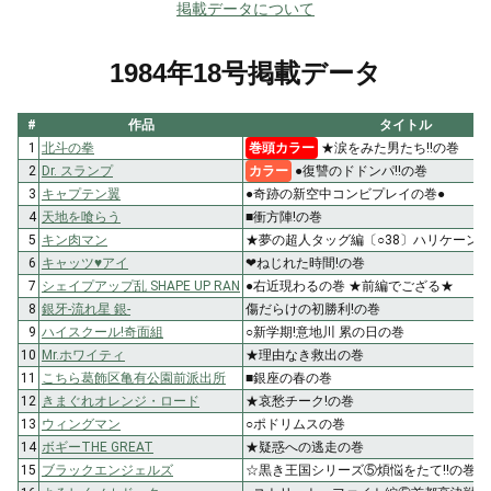
掲載データについて
1984年18号掲載データ
#
作品
タイトル
1
北斗の拳
巻頭カラー
★涙をみた男たち!!の巻
2
Dr. スランプ
カラー
●復讐のドドンパ!!の巻
3
キャプテン翼
●奇跡の新空中コンビプレイの巻●
4
天地を喰らう
■衝方陣!の巻
5
キン肉マン
★夢の超人タッグ編〔○38〕ハリケーン・
6
キャッツ♥アイ
❤ねじれた時間!の巻
7
シェイプアップ乱 SHAPE UP RAN
●右近現わるの巻 ★前編でござる★
8
銀牙-流れ星 銀-
傷だらけの初勝利!の巻
9
ハイスクール!奇面組
○新学期!意地川 累の日の巻
10
Mr.ホワイティ
★理由なき救出の巻
11
こちら葛飾区亀有公園前派出所
■銀座の春の巻
12
きまぐれオレンジ・ロード
★哀愁チーク!の巻
13
ウィングマン
○ポドリムスの巻
14
ボギーTHE GREAT
★疑惑への逃走の巻
15
ブラックエンジェルズ
☆黒き王国シリーズ⑤煩悩をたて!!の巻