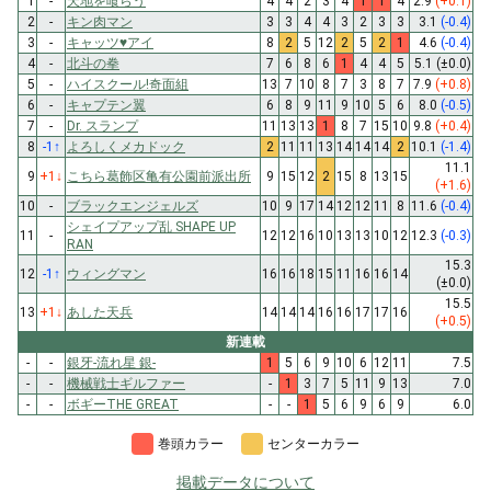
1
-
天地を喰らう
4
4
2
3
4
1
1
4
2.9
(+0.1)
2
-
キン肉マン
3
3
4
4
3
2
3
3
3.1
(-0.4)
3
-
キャッツ♥アイ
8
2
5
12
2
5
2
1
4.6
(-0.4)
4
-
北斗の拳
7
6
8
6
1
4
4
5
5.1
(±0.0)
5
-
ハイスクール!奇面組
13
7
10
8
7
3
8
7
7.9
(+0.8)
6
-
キャプテン翼
6
8
9
11
9
10
5
6
8.0
(-0.5)
7
-
Dr. スランプ
11
13
13
1
8
7
15
10
9.8
(+0.4)
8
-1
↑
よろしくメカドック
2
11
11
13
14
14
14
2
10.1
(-1.4)
11.1
9
+1
↓
こちら葛飾区亀有公園前派出所
9
15
12
2
15
8
13
15
(+1.6)
10
-
ブラックエンジェルズ
10
9
17
14
12
12
11
8
11.6
(-0.4)
シェイプアップ乱 SHAPE UP
11
-
12
12
16
10
13
13
10
12
12.3
(-0.3)
RAN
15.3
12
-1
↑
ウィングマン
16
16
18
15
11
16
16
14
(±0.0)
15.5
13
+1
↓
あした天兵
14
14
14
16
16
17
17
16
(+0.5)
新連載
-
-
銀牙-流れ星 銀-
1
5
6
9
10
6
12
11
7.5
-
-
機械戦士ギルファー
-
1
3
7
5
11
9
13
7.0
-
-
ボギーTHE GREAT
-
-
1
5
6
9
6
9
6.0
巻頭カラー
センターカラー
掲載データについて