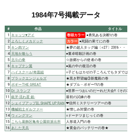
1984年7号掲載データ
#
作品
タイトル
1
キャッツ♥アイ
巻頭カラー
●勇気ある決断!の巻
2
よろしくメカドック
カラー
●死闘の果てにの巻
3
キン肉マン
★夢の超人タッグ編〔○27〕2対6・・・!
4
天地を喰らう
●董卓暗殺計画の巻
5
北斗の拳
☆故郷からの使者の巻
6
キャプテン翼
●嵐の中の復活の巻
7
ハイスクール!奇面組
○子どもはカゼの子ころんでもタダでは
8
ブラックエンジェルズ
★黒き野望編③新魔殿の巻
9
ボギーTHE GREAT
★ダブル・ボギー!?の巻
10
Dr. スランプ
●世界一つおいのだーれだ大会!!《その3
11
銀牙-流れ星 銀-
最初の試練の巻
12
シェイプアップ乱 SHAPE UP RAN
❤信州ミステリーツアーの巻
13
機械戦士ギルファー
★憎しみ対愛の巻
14
ウィングマン
○ドーナツまじっくの巻
15
こちら葛飾区亀有公園前派出所
人形道入門の巻
16
あした天兵
★黄金のバッテリーの巻★