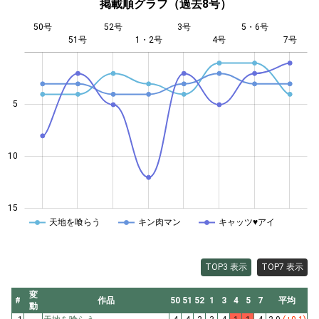
掲載順グラフ（過去8号）
50号
52号
3号
5・6号
51号
1・2号
L
4号
7号
5
14
10
15
天地を喰らう
キン肉マン
キャッツ♥アイ
TOP3 表示
TOP7 表示
変
#
作品
50
51
52
1
3
4
5
7
平均
動