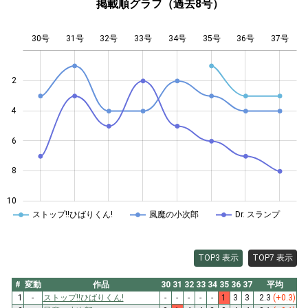
掲載順グラフ（過去8号）
30号
31号
32号
33号
L
34号
35号
36号
37号
2
4
10
6
8
10
ストップ!!ひばりくん!
風魔の小次郎
Dr. スランプ
TOP3 表示
TOP7 表示
#
変動
作品
30
31
32
33
34
35
36
37
平均
1
-
ストップ!!ひばりくん!
-
-
-
-
-
1
3
3
2.3
(+0.3)