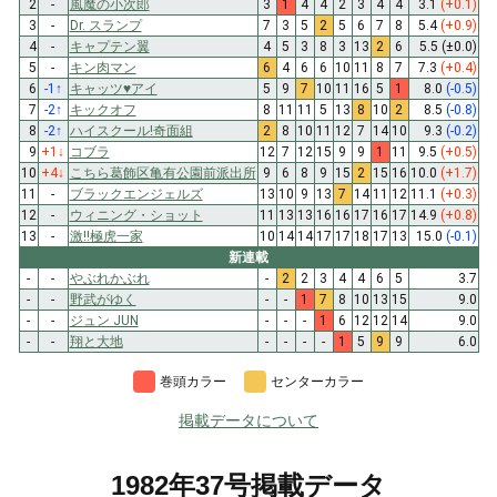
2
-
風魔の小次郎
3
1
4
4
2
3
4
4
3.1
(+0.1)
3
-
Dr. スランプ
7
3
5
2
5
6
7
8
5.4
(+0.9)
4
-
キャプテン翼
4
5
3
8
3
13
2
6
5.5
(±0.0)
5
-
キン肉マン
6
4
6
6
10
11
8
7
7.3
(+0.4)
6
-1
↑
キャッツ♥アイ
5
9
7
10
11
16
5
1
8.0
(-0.5)
7
-2
↑
キックオフ
8
11
11
5
13
8
10
2
8.5
(-0.8)
8
-2
↑
ハイスクール!奇面組
2
8
10
11
12
7
14
10
9.3
(-0.2)
9
+1
↓
コブラ
12
7
12
15
9
9
1
11
9.5
(+0.5)
10
+4
↓
こちら葛飾区亀有公園前派出所
9
6
8
9
15
2
15
16
10.0
(+1.7)
11
-
ブラックエンジェルズ
13
10
9
13
7
14
11
12
11.1
(+0.3)
12
-
ウィニング・ショット
11
13
13
16
16
17
16
17
14.9
(+0.8)
13
-
激!!極虎一家
10
14
14
17
17
18
17
13
15.0
(-0.1)
新連載
-
-
やぶれかぶれ
-
2
2
3
4
4
6
5
3.7
-
-
野武がゆく
-
-
1
7
8
10
13
15
9.0
-
-
ジュン JUN
-
-
-
1
6
12
12
14
9.0
-
-
翔と大地
-
-
-
-
1
5
9
9
6.0
巻頭カラー
センターカラー
掲載データについて
1982年37号掲載データ