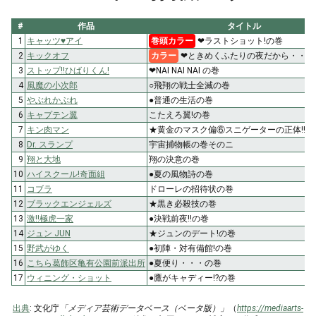
#
作品
タイトル
1
キャッツ♥アイ
巻頭カラー
❤ラストショット!の巻
2
キックオフ
カラー
❤ときめくふたりの夜だから・・・?
3
ストップ!!ひばりくん!
❤NAI NAI NAI の巻
4
風魔の小次郎
○飛翔の戦士全滅の巻
5
やぶれかぶれ
●普通の生活の巻
6
キャプテン翼
こたえろ翼!の巻
7
キン肉マン
★黄金のマスク偏⑥スニゲーターの正体!!の
8
Dr. スランプ
宇宙捕物帳の巻そのニ
9
翔と大地
翔の決意の巻
10
ハイスクール!奇面組
●夏の風物詩の巻
11
コブラ
ドローレの招待状の巻
12
ブラックエンジェルズ
★黒き必殺技の巻
13
激!!極虎一家
●決戦前夜!!の巻
14
ジュン JUN
★ジュンのデート!の巻
15
野武がゆく
●初陣・対有備館!の巻
16
こちら葛飾区亀有公園前派出所
●夏便り・・・の巻
17
ウィニング・ショット
●鷹がキャディー!?の巻
出典
: 文化庁
「メディア芸術データベース（ベータ版）」
（
https://mediaarts-