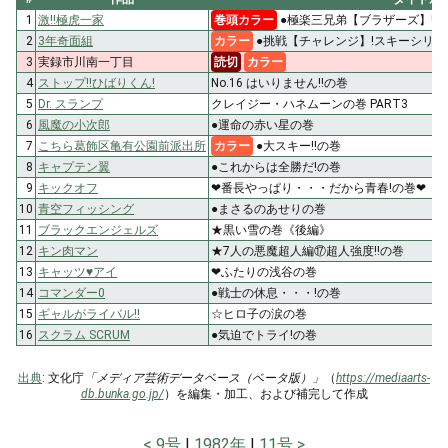
1
激!!極虎一家
巻頭カラー
●極楽三兄弟【ブラザーズ】!!
2
3年奇面組
カラー
●挑戦【チャレンジ】!スキーシリー
3
実録市川南一丁目
読切
カラー
4
ストップ!!ひばりくん!
No.16 はいりません!!の巻
5
Dr. スランプ
クレイジー・ハネムーンの巻 PART3
6
風魔の小次郎
●運命の赤い星の巻
7
こちら葛飾区亀有公園前派出所
カラー
●大スキー!!の巻
8
キャプテン翼
●これからは全勝だ!の巻
9
キックオフ
❤番長やっぱり・・・だから青春!の巻❤
10
青空フィッシング
●まさるのあせりの巻
11
ブラックエンジェルズ
★黒い雪の巻《後編》
12
キン肉マン
★7人の悪魔超人編⑰超人強度!!の巻
13
キャッツ♥アイ
❤ふたりの浅谷の巻
14
コマンダー0
●戦士の休息・・・!の巻
15
ギャルがライバル!!
☆ヒロ子の涙の巻
16
スクラム SCRUM
●気迫でトライ!の巻
出典
: 文化庁
「メディア芸術データベース（ベータ版）」
（
https://mediaarts-
db.bunka.go.jp/
）を編集・加工、および補完して作成
9号
1982年
11号