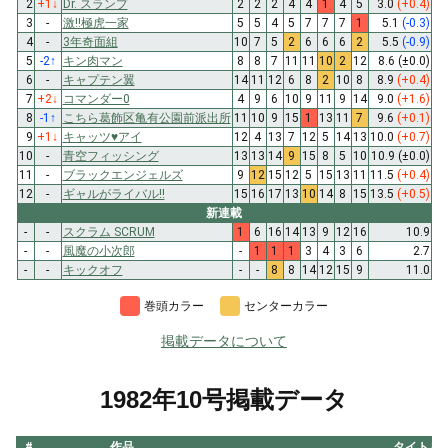
2
+1
↓
Dr. スランプ
2
2
2
4
4
1
4
5
3.0
(+0.4)
3
-
激!!極虎一家
5
5
4
5
7
7
7
1
5.1
(-0.3)
4
-
3年奇面組
10
7
5
2
6
6
6
2
5.5
(-0.9)
5
-2
↑
キン肉マン
8
8
7
11
11
10
2
12
8.6
(±0.0)
6
-
キャプテン翼
14
11
12
6
8
2
10
8
8.9
(+0.4)
7
+2
↓
コマンダー0
4
9
6
10
9
11
9
14
9.0
(+1.6)
8
-1
↑
こちら葛飾区亀有公園前派出所
11
10
9
15
1
13
11
7
9.6
(+0.1)
9
+1
↓
キャッツ♥アイ
12
4
13
7
12
5
14
13
10.0
(+0.7)
10
-
青空フィッシング
13
13
14
9
15
8
5
10
10.9
(±0.0)
11
-
ブラックエンジェルズ
9
12
15
12
5
15
13
11
11.5
(+0.4)
12
-
ギャルがライバル!!
15
16
17
13
10
14
8
15
13.5
(+0.5)
新連載
-
-
スクラム SCRUM
1
6
16
14
13
9
12
16
10.9
-
-
風魔の小次郎
-
1
1
1
3
4
3
6
2.7
-
-
キックオフ
-
-
8
8
14
12
15
9
11.0
巻頭カラー
センターカラー
掲載データについて
1982年10号掲載データ
#
作品
タイトル