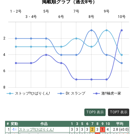
掲載順グラフ（過去8号）
1・2号
5号
7号
9号
3・4号
6号
L
8号
10号
2
4
4
6
8
ストップ!!ひばりくん!
Dr. スランプ
激!!極虎一家
TOP3 表示
TOP7 表示
#
変動
作品
1
3
5
6
7
8
9
10
平均
1
-1
↑
ストップ!!ひばりくん!
3
3
3
3
2
3
1
4
2.8
(±0.0)