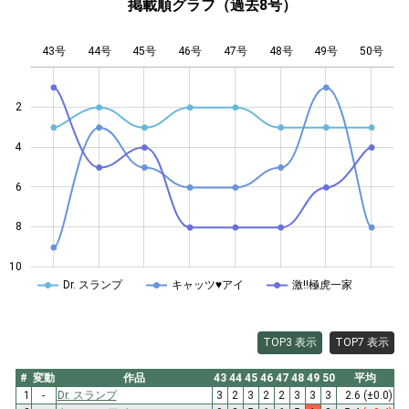
掲載順グラフ（過去8号）
43号
44号
45号
46号
L
47号
48号
49号
50号
2
4
10
6
8
10
Dr. スランプ
キャッツ♥アイ
激!!極虎一家
TOP3 表示
TOP7 表示
#
変動
作品
43
44
45
46
47
48
49
50
平均
1
-
Dr. スランプ
3
2
3
2
2
3
3
3
2.6
(±0.0)