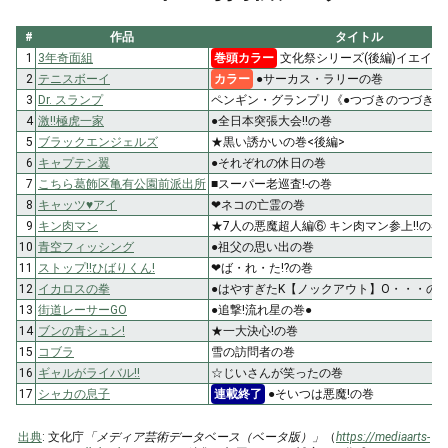
#
作品
タイトル
1
3年奇面組
巻頭カラー
文化祭シリーズ(後編)イエイ!
2
テニスボーイ
カラー
●サーカス・ラリーの巻
3
Dr. スランプ
ペンギン・グランプリ《●つづきのつづき》
4
激!!極虎一家
●全日本突張大会!!の巻
5
ブラックエンジェルズ
★黒い誘かいの巻<後編>
6
キャプテン翼
●それぞれの休日の巻
7
こちら葛飾区亀有公園前派出所
■スーパー老巡査!-の巻
8
キャッツ♥アイ
❤ネコの亡霊の巻
9
キン肉マン
★7人の悪魔超人編⑥ キン肉マン参上!!の巻
10
青空フィッシング
●祖父の思い出の巻
11
ストップ!!ひばりくん!
❤ば・れ・た!?の巻
12
イカロスの拳
●はやすぎたK【ノックアウト】O・・・の巻
13
街道レーサーGO
●追撃!流れ星の巻●
14
ブンの青シュン!
★一大決心!の巻
15
コブラ
雪の訪問者の巻
16
ギャルがライバル!!
☆じいさんが笑ったの巻
17
シャカの息子
連載終了
●そいつは悪魔!の巻
出典
: 文化庁
「メディア芸術データベース（ベータ版）」
（
https://mediaarts-