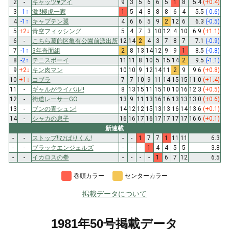
2
-
キャッツ♥アイ
9
3
5
6
6
5
1
8
5.4
(+0.4)
3
-1
↑
激!!極虎一家
1
5
4
8
8
8
6
4
5.5
(-0.6)
4
-1
↑
キャプテン翼
4
6
6
5
9
2
12
6
6.3
(-0.5)
5
+2
↓
青空フィッシング
5
4
7
3
10
12
4
10
6.9
(+1.1)
6
-
こちら葛飾区亀有公園前派出所
12
14
2
4
3
7
8
7
7.1
(-0.9)
7
-1
↑
3年奇面組
2
8
13
14
12
9
9
1
8.5
(-0.8)
8
-2
↑
テニスボーイ
11
11
8
10
5
15
14
2
9.5
(-1.1)
9
+2
↓
キン肉マン
10
10
9
12
14
11
2
9
9.6
(+0.8)
10
+1
↓
コブラ
7
7
10
9
11
14
15
15
11.0
(+1.4)
11
-
ギャルがライバル!!
8
13
15
11
15
10
10
16
12.3
(+0.5)
12
-
街道レーサーGO
13
9
11
13
16
16
13
13
13.0
(+0.6)
13
-
ブンの青シュン!
14
12
12
15
13
13
16
14
13.6
(+0.1)
14
-
シャカの息子
16
16
17
16
17
17
17
17
16.6
(+0.1)
新連載
-
-
ストップ!!ひばりくん!
-
-
1
7
7
1
11
11
6.3
-
-
ブラックエンジェルズ
-
-
-
1
4
4
5
5
3.8
-
-
イカロスの拳
-
-
-
-
1
6
7
12
6.5
巻頭カラー
センターカラー
掲載データについて
1981年50号掲載データ