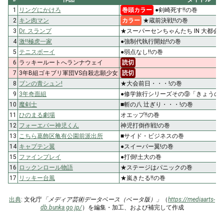
1
リングにかけろ
巻頭カラー
●剣崎死す!!の巻
2
キン肉マン
カラー
★蔵前決戦!!の巻
3
Dr. スランプ
★スーパーセンちゃんたち IN 大都会
4
激!!極虎一家
●強制代執行開始!!の巻
5
テニスボーイ
●弱点なし!!の巻
6
ラッキールートへランナウェイ
読切
7
3年B組ゴキブリ軍団VS自殺志願少女
読切
8
ブンの青シュン!
★大会前日・・・!の巻
9
3年奇面組
●修学旅行シリーズその⑨「きょうの
10
魔剣士
■斬の八 辻ぎり・・・!の巻
11
ひのまる劇場
オエップ!!の巻
12
フォーエバー神児くん
神児打倒作戦!の巻
13
こちら葛飾区亀有公園前派出所
■サイド・ビジネスの巻
14
キャプテン翼
●スイーパー翼!の巻
15
ファインプレイ
●打倒!土大の巻
16
ロックンロール物語
★ステージはパニックの巻
17
リッキー台風
★嵐きたる!!の巻
出典
: 文化庁
「メディア芸術データベース（ベータ版）」
（
https://mediaarts-
db.bunka.go.jp/
）を編集・加工、および補完して作成