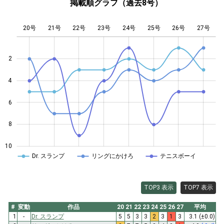
掲載順グラフ（過去8号）
20号
21号
22号
23号
L
24号
25号
26号
27号
2
4
10
6
8
10
Dr. スランプ
リングにかけろ
テニスボーイ
TOP3 表示
TOP7 表示
#
変動
作品
20
21
22
23
24
25
26
27
平均
1
-
Dr. スランプ
5
5
3
3
2
3
1
3
3.1
(±0.0)