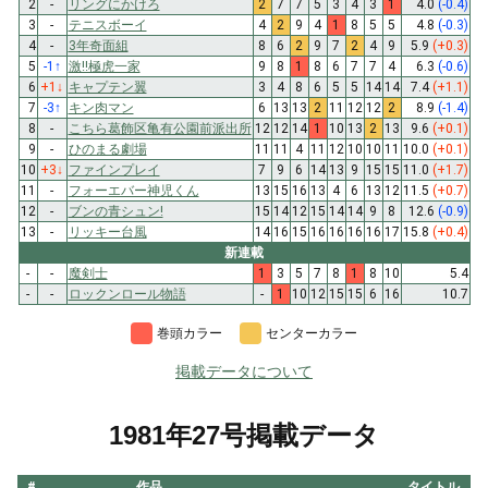
2
-
リングにかけろ
2
7
7
5
3
4
3
1
4.0
(-0.4)
3
-
テニスボーイ
4
2
9
4
1
8
5
5
4.8
(-0.3)
4
-
3年奇面組
8
6
2
9
7
2
4
9
5.9
(+0.3)
5
-1
↑
激!!極虎一家
9
8
1
8
6
7
7
4
6.3
(-0.6)
6
+1
↓
キャプテン翼
3
4
8
6
5
5
14
14
7.4
(+1.1)
7
-3
↑
キン肉マン
6
13
13
2
11
12
12
2
8.9
(-1.4)
8
-
こちら葛飾区亀有公園前派出所
12
12
14
1
10
13
2
13
9.6
(+0.1)
9
-
ひのまる劇場
11
11
4
11
12
10
10
11
10.0
(+0.1)
10
+3
↓
ファインプレイ
7
9
6
14
13
9
15
15
11.0
(+1.7)
11
-
フォーエバー神児くん
13
15
16
13
4
6
13
12
11.5
(+0.7)
12
-
ブンの青シュン!
15
14
12
15
14
14
9
8
12.6
(-0.9)
13
-
リッキー台風
14
16
15
16
16
16
16
17
15.8
(+0.4)
新連載
-
-
魔剣士
1
3
5
7
8
1
8
10
5.4
-
-
ロックンロール物語
-
1
10
12
15
15
6
16
10.7
巻頭カラー
センターカラー
掲載データについて
1981年27号掲載データ
#
作品
タイトル