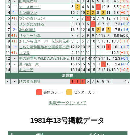
2
-
山崎銀次郎
3
4
3
4
6
5
6
5
4.5
(+0.2)
3
-
テニスボーイ
5
2
4
8
8
1
10
6
5.5
(+0.2)
4
-1
↑
キン肉マン
10
9
10
2
2
8
2
11
6.8
(+0.4)
5
+1
↓
ブンの青シュン!
4
5
7
1
12
7
9
12
7.1
(+1.2)
6
-
リングにかけろ
8
10
8
6
1
10
7
8
7.3
(-0.1)
7
-2
↑
3年奇面組
16
8
12
10
5
2
5
2
7.5
(-1.6)
8
+1
↓
リッキー台風
7
7
5
9
9
14
12
7
8.8
(±0.0)
9
+1
↓
あしがら山スーパー伝説熊元拳
6
6
6
7
10
15
15
15
10.0
(+1.1)
10
-1
↑
こちら葛飾区亀有公園前派出所
12
12
13
12
11
9
11
1
10.1
(-1.2)
11
+1
↓
コブラ
9
11
11
11
-
-
-
-
10.5
(+1.1)
12
-
男の旅立ち WILD ADVENTURE
11
13
9
14
14
13
14
10
12.3
(-0.1)
13
-
激!!極虎一家
15
16
15
15
13
11
1
13
12.4
(-0.1)
14
-
ああ一郎
13
14
14
16
15
12
13
14
13.9
(+0.3)
新連載
-
-
ひのまる劇場
1
1
1
5
7
6
8
9
4.8
巻頭カラー
センターカラー
掲載データについて
1981年13号掲載データ
#
作品
タイトル