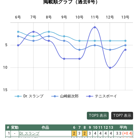
掲載順グラフ（過去8号）
6号
7号
8号
9号
L
10号
11号
12号
13号
5
10
10
15
Dr. スランプ
山崎銀次郎
テニスボーイ
TOP3 表示
TOP7 表示
#
変動
作品
6
7
8
9
10
11
12
13
平均
1
-
Dr. スランプ
2
3
2
3
4
4
4
4
3.3
(+0.4)