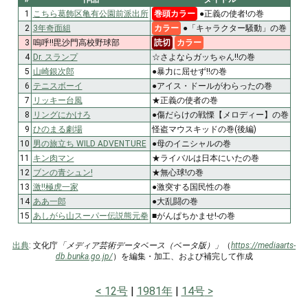
1
こちら葛飾区亀有公園前派出所
巻頭カラー
●正義の使者!の巻
2
3年奇面組
カラー
●「キャラクター騒動」の巻
3
嗚呼!!毘沙門高校野球部
読切
カラー
4
Dr. スランプ
☆さよならガッちゃん!!の巻
5
山崎銀次郎
●暴力に屈せず!!の巻
6
テニスボーイ
●アイス・ドールがわらったの巻
7
リッキー台風
★正義の使者の巻
8
リングにかけろ
●傷だらけの戦慄【メロディー】の巻
9
ひのまる劇場
怪盗マウスキッドの巻(後編)
10
男の旅立ち WILD ADVENTURE
●母のイニシャルの巻
11
キン肉マン
★ライバルは日本にいたの巻
12
ブンの青シュン!
★無心球!の巻
13
激!!極虎一家
●激突する国民性の巻
14
ああ一郎
●大乱闘の巻
15
あしがら山スーパー伝説熊元拳
■がんぱちかませ!-の巻
出典
: 文化庁
「メディア芸術データベース（ベータ版）」
（
https://mediaarts-
db.bunka.go.jp/
）を編集・加工、および補完して作成
12号
1981年
14号