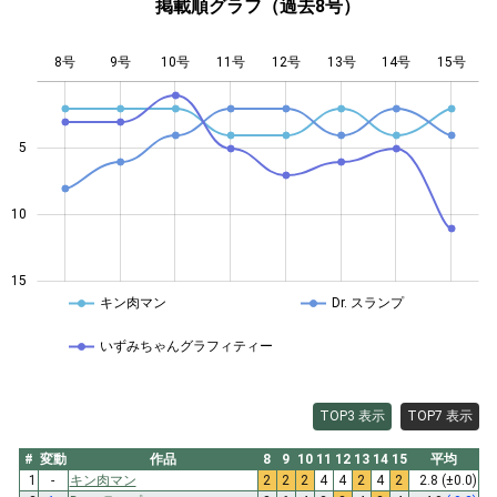
掲載順グラフ（過去8号）
8号
9号
10号
11号
L
12号
13号
14号
15号
5
10
10
15
キン肉マン
Dr. スランプ
いずみちゃんグラフィティー
TOP3 表示
TOP7 表示
#
変動
作品
8
9
10
11
12
13
14
15
平均
1
-
キン肉マン
2
2
2
4
4
2
4
2
2.8
(±0.0)