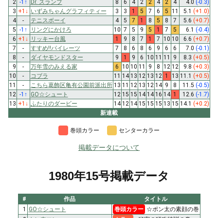
2
-1
↑
Dr. スランプ
8
6
4
2
2
4
2
4
4.0
(-0.3)
3
+1
↓
いずみちゃんグラフィティー
3
3
1
5
7
6
5
11
5.1
(+1.0)
4
-
テニスボーイ
4
5
7
1
8
5
8
7
5.6
(+0.7)
5
-1
↑
リングにかけろ
10
7
5
9
5
1
7
5
6.1
(-0.4)
6
+1
↓
リッキー台風
1
9
8
7
1
7
10
10
6.6
(+0.7)
7
-
すすめ!!パイレーツ
7
8
6
8
6
9
6
6
7.0
(-0.1)
8
-
ダイヤモンドスター
9
1
9
6
10
11
11
9
8.3
(+0.5)
9
-
万年雪のみえる家
6
10
10
11
9
8
12
12
9.8
(+0.3)
10
-
コブラ
11
14
13
12
13
12
1
13
11.1
(+0.5)
11
-
こちら葛飾区亀有公園前派出所
13
11
12
13
12
14
9
8
11.5
(-0.5)
12
-1
↑
GO☆シュート
12
15
15
14
14
16
14
1
12.6
(-1.7)
13
+1
↓
ふたりのダービー
14
12
14
15
15
15
13
15
14.1
(+0.2)
新連載
巻頭カラー
センターカラー
掲載データについて
1980年15号掲載データ
#
作品
タイトル
1
GO☆シュート
巻頭カラー
☆ポン太の素顔の巻