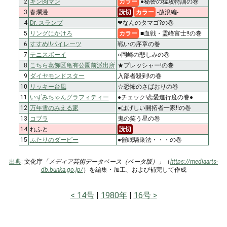
2
キン肉マン
カラー
●秘密の猛攻特訓の巻
3
春爛漫
読切
カラー
-放浪編-
4
Dr. スランプ
❤なんのタマゴ?の巻
5
リングにかけろ
カラー
■血戦・霊峰富士!!の巻
6
すすめ!!パイレーツ
戦いの序章の巻
7
テニスボーイ
○岡崎の悲しみの巻
8
こちら葛飾区亀有公園前派出所
★プレッシャー!の巻
9
ダイヤモンドスター
入部者殺到!の巻
10
リッキー台風
☆恐怖のさばおりの巻
11
いずみちゃんグラフィティー
●チェック!恋愛進行度の巻●
12
万年雪のみえる家
●はげしい開拓者一家!!の巻
13
コブラ
鬼の笑う星の巻
14
れふと
読切
15
ふたりのダービー
●催眠騎乗法・・・の巻
出典
: 文化庁
「メディア芸術データベース（ベータ版）」
（
https://mediaarts-
db.bunka.go.jp/
）を編集・加工、および補完して作成
14号
1980年
16号