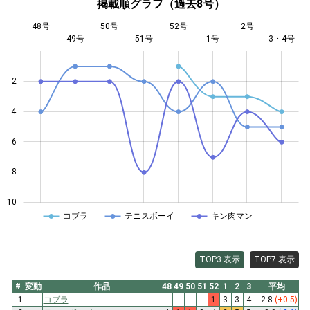
掲載順グラフ（過去8号）
48号
50号
52号
2号
49号
51号
L
1号
3・4号
2
4
10
6
8
10
コブラ
テニスボーイ
キン肉マン
TOP3 表示
TOP7 表示
#
変動
作品
48
49
50
51
52
1
2
3
平均
1
-
コブラ
-
-
-
-
1
3
3
4
2.8
(+0.5)