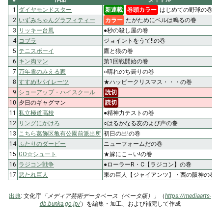
1
ダイヤモンドスター
新連載
巻頭カラー
はじめての野球の巻
2
いずみちゃんグラフィティー
カラー
たがためにベルは鳴るの巻
3
リッキー台風
●秒の殺し屋の巻
4
コブラ
ジョイントをうて!!の巻
5
テニスボーイ
鷹と狼の巻
6
キン肉マン
第1回戦開始の巻
7
万年雪のみえる家
○晴れのち曇りの巻
8
すすめ!!パイレーツ
★ハッピークリスマス・・・の巻
9
ショーアップ・ハイスクール
読切
10
夕日のギャグマン
読切
11
私立極道高校
●精神力テストの巻
12
リングにかけろ
○はるかなる友のよび声の巻
13
こちら葛飾区亀有公園前派出所
初日の出!の巻
14
ふたりのダービー
ニューフォームだの巻
15
GO☆シュート
★嫁にこ～い!の巻
16
ラジコン戦争
●ローラーR・C【ラジコン】の巻
17
悪たれ巨人
東の巨人【ジャイアンツ】・西の阪神の巻
出典
: 文化庁
「メディア芸術データベース（ベータ版）」
（
https://mediaarts-
db.bunka.go.jp/
）を編集・加工、および補完して作成