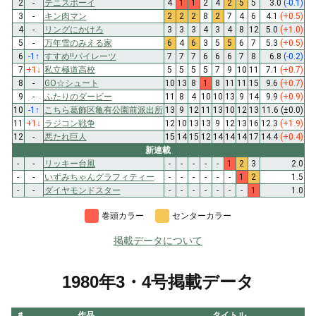
2
-
テニスボーイ
4
1
1
2
4
2
5
5
3.0
(-0.1)
3
-
キン肉マン
2
2
2
8
2
7
4
6
4.1
(+0.5)
4
-
リングにかけろ
3
3
3
4
3
4
8
12
5.0
(+1.0)
5
-
万年雪のみえる家
6
4
6
3
5
5
6
7
5.3
(+0.5)
6
-1
↑
すすめ!!パイレーツ
7
7
7
6
6
6
7
8
6.8
(-0.2)
7
+1
↓
私立極道高校
5
5
5
5
7
9
10
11
7.1
(+0.7)
8
-
GO☆シュート
10
13
8
1
8
11
11
15
9.6
(+0.7)
9
-
ふたりのダービー
11
8
4
10
10
13
9
14
9.9
(+0.9)
10
-1
↑
こちら葛飾区亀有公園前派出所
13
9
12
11
13
10
12
13
11.6
(±0.0)
11
+1
↓
ラジコン戦争
12
10
13
13
9
12
13
16
12.3
(+1.9)
12
-
悪たれ巨人
15
14
15
12
14
14
14
17
14.4
(+0.4)
新連載
-
-
リッキー台風
-
-
-
-
-
1
2
3
2.0
-
-
いずみちゃんグラフィティー
-
-
-
-
-
-
1
2
1.5
-
-
ダイヤモンドスター
-
-
-
-
-
-
-
1
1.0
巻頭カラー
センターカラー
掲載データについて
1980年3・4号掲載データ
#
作品
タイトル