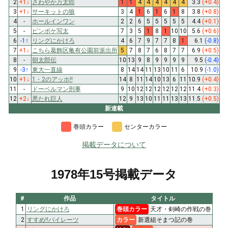
2
+1
↓
さわやか万太郎
1
1
4
4
4
4
4
4
3.3
(+0.4)
3
+1
↓
サーキットの狼
3
4
1
6
1
6
1
8
3.8
(+0.8)
4
-
ホールインワン
2
2
6
5
5
5
5
5
4.4
(+0.1)
5
-
ピンボケ写太
7
3
5
1
8
1
10
10
5.6
(+0.6)
6
-1
↑
リングにかけろ
4
6
7
9
7
7
8
1
6.1
(-0.8)
7
+1
↓
こちら葛飾区亀有公園前派出所
5
7
8
7
6
8
7
7
6.9
(+0.5)
8
-
朝太郎伝
10
13
9
8
9
9
9
9
9.5
(-0.4)
9
-3
↑
東大一直線
8
14
14
11
13
10
11
6
10.9
(-1.0)
10
+1
↓
1・2のアッホ!!
14
8
11
14
10
13
6
11
10.9
(+0.4)
11
-
ドーベルマン刑事
9
10
12
12
12
12
12
12
11.4
(+0.3)
12
+2
↓
悪たれ巨人
12
9
13
10
11
11
13
13
11.5
(+0.5)
新連載
巻頭カラー
センターカラー
掲載データについて
1978年15号掲載データ
#
作品
タイトル
1
リングにかけろ
巻頭カラー
天才・剣崎の作戦の巻
2
すすめ!!パイレーツ
カラー
新選組そまつ記の巻