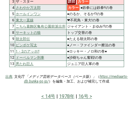
3
ザ・スター
読切
カラー
4
さわやか万太郎
カラー
●鉄拳には鉄拳!!の巻
5
ホールインワン
●のるか、そるか!?の巻
6
東大一直線
❤不死鳥・東大!の巻
7
こちら葛飾区亀有公園前派出所
ジャイアント・まゆみ!?の巻
8
サーキットの狼
トップ交替の巻
9
朝太郎伝
●たえる朝太郎の巻
10
ピンボケ写太
●ノー・ファインダー擦法の巻
11
1・2のアッホ!!
●ロッキー・ノロ和の巻●
12
ドーベルマン刑事
●沙樹ちゃん奮戦!の巻
13
悪たれ巨人
ジュニア巨人軍の巻
出典
: 文化庁
「メディア芸術データベース（ベータ版）」
（
https://mediaarts-
db.bunka.go.jp/
）を編集・加工、および補完して作成
14号
1978年
16号