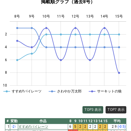
掲載順グラフ（過去8号）
8号
9号
10号
11号
L
12号
13号
14号
15号
2
4
10
6
8
10
すすめ!!パイレーツ
さわやか万太郎
サーキットの狼
TOP3 表示
TOP7 表示
#
変動
作品
8
9
10
11
12
13
14
15
平均
1
-2
↑
すすめ!!パイレーツ
6
5
2
2
2
2
2
2
2.9
(-0.5)