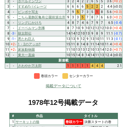
2
-
ホールインワン
3
2
4
2
2
6
5
5
3.6
(+0.2)
3
-
すすめ!!パイレーツ
6
6
6
6
5
2
2
2
4.4
(±0.0)
4
-
ピンボケ写太
7
9
5
7
3
5
1
8
5.6
(+0.3)
5
-
こちら葛飾区亀有公園前派出所
9
3
3
5
7
8
7
6
6.0
(+0.2)
6
-
リングにかけろ
4
8
7
4
6
7
9
7
6.5
(-0.4)
7
-
ドーベルマン刑事
8
7
10
9
10
12
12
12
10.0
(+0.4)
8
-3
↑
朝太郎伝
14
14
12
10
13
9
8
9
11.1
(-0.7)
9
-1
↑
悪たれ巨人
13
13
9
12
9
13
10
11
11.3
(-0.1)
10
+2
↓
1・2のアッホ!!
15
11
8
14
8
11
14
10
11.4
(+0.4)
11
+2
↓
家族動物園
11
10
13
13
12
10
13
14
12.0
(+0.7)
12
-
東大一直線
10
15
14
8
14
14
11
13
12.4
(±0.0)
新連載
-
-
さわやか万太郎
1
1
1
1
1
4
4
4
2.1
巻頭カラー
センターカラー
掲載データについて
1978年12号掲載データ
#
作品
タイトル
1
サーキットの狼
巻頭カラー
決勝スタートの巻