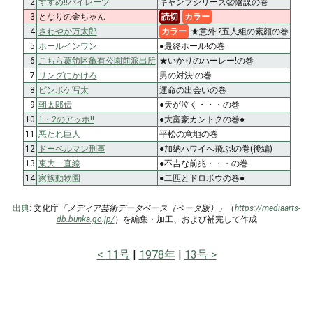
2
すすめ!!パイレーツ
キャンプシリーズ②陰謀の巻
3
となりの金ちゃん
読切
カラー
4
さわやか万太郎
カラー
★意外!?五人組の素顔の巻
5
ホールインワン
●最終ホール!の巻
6
こちら葛飾区亀有公園前派出所
★いかりのハーレー!の巻
7
リングにかけろ
男の対決!の巻
8
ピンボケ写太
運命の出会いの巻
9
朝太郎伝
●天が泣く・・・の巻
10
1・2のアッホ!!
●大富豪カントクの巻●
11
悪たれ巨人
平松の意地の巻
12
ドーベルマン刑事
●加納ハワイへ飛ぶ!の巻(後編)
13
東大一直線
●不吉な前兆・・・の巻
14
家族動物園
●二匹とドロボウの巻●
出典
: 文化庁
「メディア芸術データベース（ベータ版）」
（
https://mediaarts-
db.bunka.go.jp/
）を編集・加工、および補完して作成
11号
1978年
13号