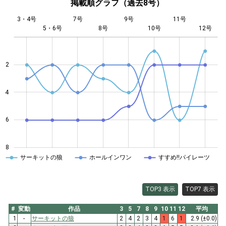
掲載順グラフ（過去8号）
3・4号
7号
9号
11号
5・6号
8号
L
10号
12号
2
4
4
6
8
サーキットの狼
ホールインワン
すすめ!!パイレーツ
TOP3 表示
TOP7 表示
#
変動
作品
3
5
7
8
9
10
11
12
平均
1
-
サーキットの狼
2
4
2
3
4
1
6
1
2.9
(±0.0)