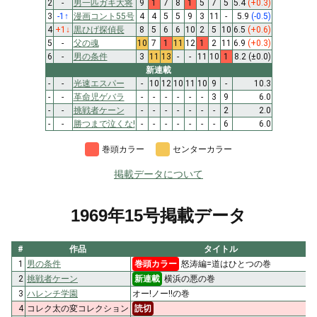
2
-
男一匹ガキ大将
9
1
7
8
1
5
7
5
5.4
(+0.3)
3
-1
↑
漫画コント55号
4
4
5
5
9
3
11
-
5.9
(-0.5)
4
+1
↓
黒ひげ探偵長
8
5
6
6
10
2
5
10
6.5
(+0.6)
5
-
父の魂
10
7
1
11
12
1
2
11
6.9
(+0.3)
6
-
男の条件
3
11
13
-
-
11
10
1
8.2
(±0.0)
新連載
-
-
光速エスパー
-
10
12
10
11
10
9
-
10.3
-
-
革命児ゲバラ
-
-
-
-
-
-
3
9
6.0
-
-
挑戦者ケーン
-
-
-
-
-
-
-
2
2.0
-
-
勝つまで泣くな!
-
-
-
-
-
-
-
6
6.0
巻頭カラー
センターカラー
掲載データについて
1969年15号掲載データ
#
作品
タイトル
1
男の条件
巻頭カラー
怒涛編=道はひとつの巻
2
挑戦者ケーン
新連載
横浜の悪の巻
3
ハレンチ学園
オー!ノー!!の巻
4
コレク太の変コレクション
読切