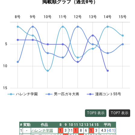
掲載順グラフ（過去8号）
8号
9号
10号
11号
L
12号
13号
14号
15号
5
10
10
15
ハレンチ学園
男一匹ガキ大将
漫画コント55号
TOP3 表示
TOP7 表示
#
変動
作品
8
9
10
11
12
13
14
15
平均
1
-
ハレンチ学園
1
3
11
1
8
6
1
3
4.3
(-0.1)