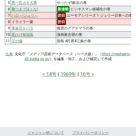
5
男一匹ガキ大将
やったぞ!銀次の巻
6
勝つまで泣くな!
新連載
ビジネスマン候補生の巻
7
ハロ～!ジュリ～
読切
ユーモアシリーズ 1 ジュリー日本への巻
8
イライラ一家
読切
9
革命児ゲバラ
風雲のグアテマラの巻
10
黒ひげ探偵長
漫画家志望の巻
11
父の魂
長島 4打席4三振の巻
出典
: 文化庁
「メディア芸術データベース（ベータ版）」
（
https://mediaarts-
db.bunka.go.jp/
）を編集・加工、および補完して作成
14号
1969年
16号
ジャジャン研について
プライバシーポリシー