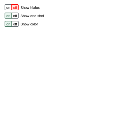
on
off
Show hiatus
on
off
Show one-shot
on
off
Show color