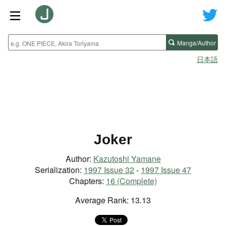
Manga/Author
日本語
Joker
Author:
Kazutoshi Yamane
Serialization:
1997 Issue 32
-
1997 Issue 47
Chapters:
16 (Complete)
Average Rank: 13.13