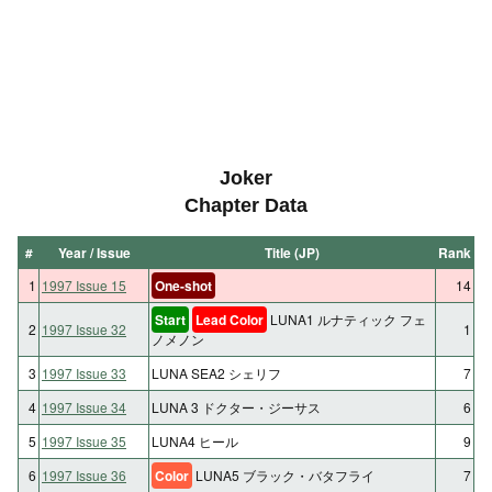
Joker
Chapter Data
#
Year / Issue
Title (JP)
Rank
1
1997 Issue 15
One-shot
14
Start
Lead Color
LUNA1 ルナティック フェ
2
1997 Issue 32
1
ノメノン
3
1997 Issue 33
LUNA SEA2 シェリフ
7
4
1997 Issue 34
LUNA 3 ドクター・ジーサス
6
5
1997 Issue 35
LUNA4 ヒール
9
6
1997 Issue 36
Color
LUNA5 ブラック・バタフライ
7