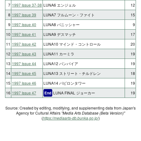
7
1997 Issue 37-38
LUNA6 エンジェル
12
8
1997 Issue 39
LUNA7 フルムーン・ファイト
15
9
1997 Issue 40
LUNA8 パニッシャー
9
10
1997 Issue 41
LUNA9 デスマッチ
17
11
1997 Issue 42
LUNA10 マインド・コントロール
20
12
1997 Issue 43
LUNA11 カーミラ
19
13
1997 Issue 44
LUNA12 バンパイア
19
14
1997 Issue 45
LUNA13 ストリート・チルドレン
18
15
1997 Issue 46
LUNA14 バビロンタワー
19
16
1997 Issue 47
End
LUNA FINAL ジョーカー
19
Source: Created by editing, modifying, and supplementing data from Japan's
Agency for Cultural Affairs
"Media Arts Database (Beta Version)"
(
https://mediaarts-db.bunka.go.jp/
)