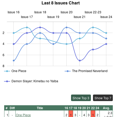
Last 8 Issues Chart
Issue 16
Issue 18
Issue 20
Issue 22-23
Issue 17
Issue 19
L
Issue 21
Issue 24
2
L
4
6
8
One Piece
The Promised Neverland
Demon Slayer: Kimetsu no Yaiba
Show Top 3
Show Top 7
#
Diff
Title
16
17
18
19
20
21
22
24
Avg.
2.3
1
-
One Piece
2
1
3
-
4
3
1
2
(±0.0)