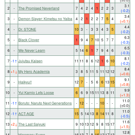
3.1
2
-
The Promised Neverland
7
4
2
4
1
2
2
3
(-0.2)
3.4
3
-
Demon Slayer: Kimetsu no Yaiba
4
2
1
2
2
7
5
4
(+0.1)
4.4
4
-
Dr. STONE
10
3
-
3
3
4
3
5
(-0.2)
6.3
5
-
Black Clover
1
9
4
7
10
5
7
7
(-0.3)
6.5
6
-
We Never Learn
5
14
6
1
7
9
4
6
(-0.3)
8.1
7
-1
↑
Jujutsu Kaisen
11
11
8
6
12
1
6
10
(-0.2)
8.4
8
+1
↓
My Hero Academia
3
8
5
11
5
11
12
12
(+0.6)
9.1
9
-
Haikyu!!
12
7
-
5
6
6
13
15
(+0.8)
9.9
10
-
Yui Kamio Lets Loose
6
6
9
15
11
13
8
11
(+1.3)
11.0
11
-1
↑
Boruto: Naruto Next Generations
-
12
-
-
-
10
-
-
(±0.0)
11.0
12
-1
↑
ACT-AGE
15
5
14
13
8
14
11
8
(-0.5)
11.6
13
+2
↓
The Last Saiyuki
9
10
13
12
9
8
15
17
(+1.5)
12.8
14
-
Hinomaru Sumo
16
13
7
8
16
12
17
13