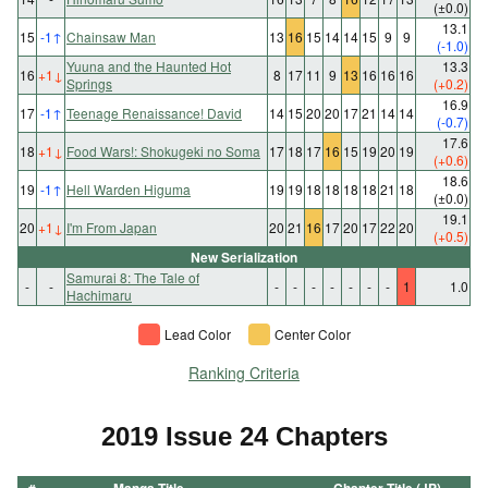
(±0.0)
13.1
15
-1
↑
Chainsaw Man
13
16
15
14
14
15
9
9
(-1.0)
Yuuna and the Haunted Hot
13.3
16
+1
↓
8
17
11
9
13
16
16
16
Springs
(+0.2)
16.9
17
-1
↑
Teenage Renaissance! David
14
15
20
20
17
21
14
14
(-0.7)
17.6
18
+1
↓
Food Wars!: Shokugeki no Soma
17
18
17
16
15
19
20
19
(+0.6)
18.6
19
-1
↑
Hell Warden Higuma
19
19
18
18
18
18
21
18
(±0.0)
19.1
20
+1
↓
I'm From Japan
20
21
16
17
20
17
22
20
(+0.5)
New Serialization
Samurai 8: The Tale of
-
-
-
-
-
-
-
-
-
1
1.0
Hachimaru
Lead Color
Center Color
Ranking Criteria
2019 Issue 24 Chapters
#
Manga Title
Chapter Title (JP)