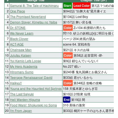
1
Samurai 8: The Tale of Hachimaru
Start
Lead Color
第1話 1つめの鍵
2
One Piece
第942話 "白舞大名"霜月康イエ
3
The Promised Neverland
第134話 Lost Boy
4
Demon Slayer: Kimetsu no Yaiba
第157話 舞い戻る魂
5
Dr. STONE
Color
Z=104 科捜研の男たち
6
We Never Learn
問110. 砂上の妖精は[x]に明日を描く④
7
Black Clover
ページ 204 終焉の望み
8
ACT-AGE
scene 64. 宣戦布告
9
Chainsaw Man
第21話 キスのお味
10
Jujutsu Kaisen
Color
第58話 起首雷同 -肆-
11
Yui Kamio Lets Loose
第9話 鎖なんていらない!
12
My Hero Academia
No.227 眠い
13
Hinomaru Sumo
第240番 鬼丸国綱とお義父さん
14
Teenage Renaissance! David
第33絵 君がいるから
15
Haikyu!!
Color
第348話 攻略の攻略
16
Yuuna and the Haunted Hot Springs
158 天狐本家とゆらぎ荘
17
The Last Saiyuki
第10話 討怪衆 仙境
18
Hell Warden Higuma
End
第19話 間
19
Food Wars!: Shokugeki no Soma
310 美味の激突
20
I'm From Japan
第33話 楜沢ケー子のはちきん選手権