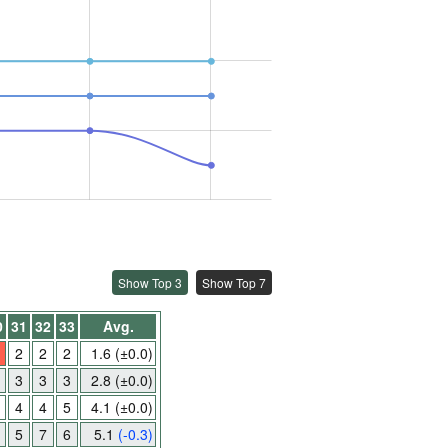
Show Top 3
Show Top 7
0
31
32
33
Avg.
2
2
2
1.6
(±0.0)
3
3
3
2.8
(±0.0)
4
4
5
4.1
(±0.0)
5
7
6
5.1
(-0.3)