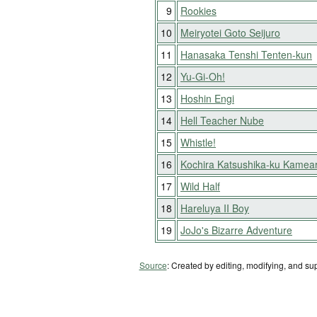
9
Rookies
10
Meiryotei Goto Seijuro
11
Hanasaka Tenshi Tenten-kun
12
Yu-Gi-Oh!
13
Hoshin Engi
14
Hell Teacher Nube
15
Whistle!
16
Kochira Katsushika-ku Kamea
17
Wild Half
18
Hareluya II Boy
19
JoJo's Bizarre Adventure
Source
: Created by editing, modifying, and su