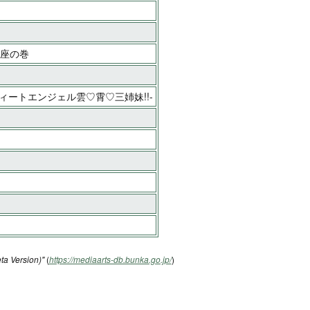
講座の巻
のスィートエンジェル雲♡霄♡三姉妹!!-
ta Version)"
(
https://mediaarts-db.bunka.go.jp/
)