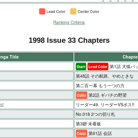
Lead Color
Center Color
Ranking Criteria
1998 Issue 33 Chapters
nga Title
Chapter
第1話 犬猿バッ
Start
Lead Color
第48話 その航路、やめときな
第二百一幕 もう一つの力
第2話 ギバチの野望
Color
i!
リーダー49. リーダーVSボス!!
No.018 2つの切り札
第3廻 未看板
第61話 会話
Color