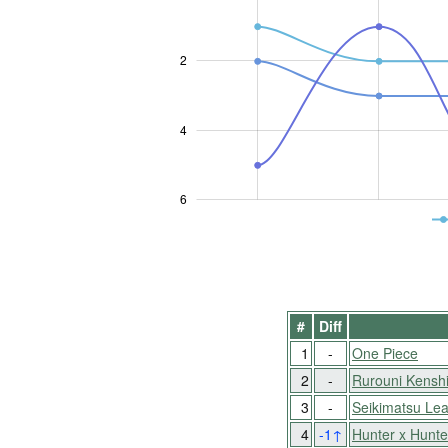
2
0.5
4
6
#
Diff
1
-
One Piece
2
-
Rurouni Kensh
3
-
Seikimatsu Lea
4
-1
↑
Hunter x Hunte