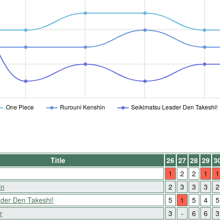
One Piece
Rurouni Kenshin
Seikimatsu Leader Den Takeshi!
Title
26
27
28
29
3
1
2
2
1
1
in
2
3
3
3
2
der Den Takeshi!
5
1
5
4
5
r
3
-
6
6
3