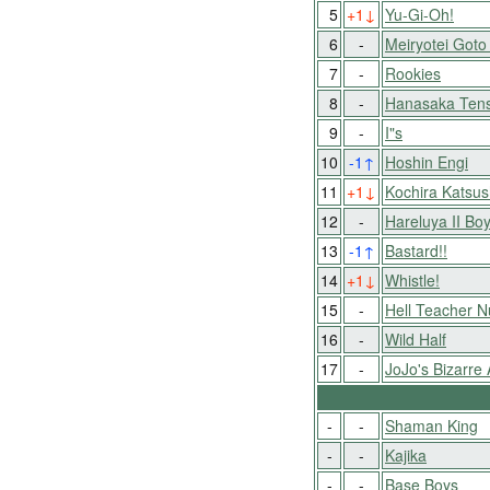
5
+1
↓
Yu-Gi-Oh!
6
-
Meiryotei Goto
7
-
Rookies
8
-
Hanasaka Tens
9
-
I"s
10
-1
↑
Hoshin Engi
11
+1
↓
Kochira Katsu
12
-
Hareluya II Bo
13
-1
↑
Bastard!!
14
+1
↓
Whistle!
15
-
Hell Teacher 
16
-
Wild Half
17
-
JoJo's Bizarre
-
-
Shaman King
-
-
Kajika
-
-
Base Boys