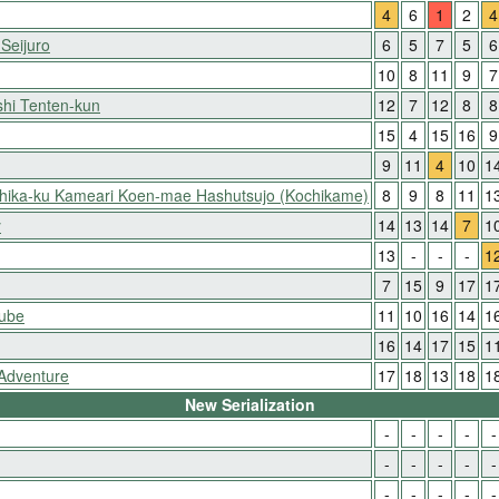
4
6
1
2
4
 Seijuro
6
5
7
5
6
10
8
11
9
7
hi Tenten-kun
12
7
12
8
8
15
4
15
16
9
9
11
4
10
1
shika-ku Kameari Koen-mae Hashutsujo (Kochikame)
8
9
8
11
1
y
14
13
14
7
1
13
-
-
-
1
7
15
9
17
1
Nube
11
10
16
14
1
16
14
17
15
1
 Adventure
17
18
13
18
1
New Serialization
-
-
-
-
-
-
-
-
-
-
-
-
-
-
-