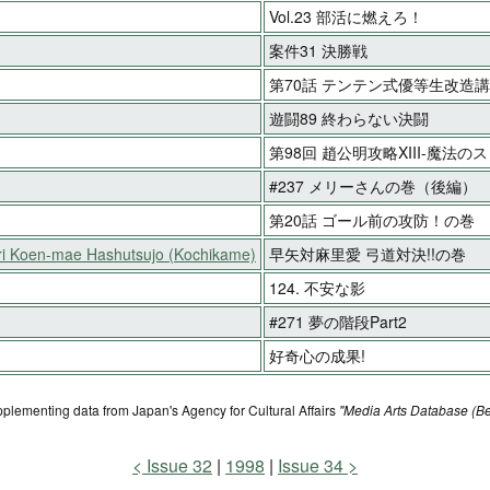
Vol.23 部活に燃えろ！
案件31 決勝戦
第70話 テンテン式優等生改造
遊闘89 終わらない決闘
第98回 趙公明攻略XIII-魔法
#237 メリーさんの巻（後編）
第20話 ゴール前の攻防！の巻
ri Koen-mae Hashutsujo (Kochikame)
早矢対麻里愛 弓道対決!!の巻
124. 不安な影
#271 夢の階段Part2
好奇心の成果!
pplementing data from Japan's Agency for Cultural Affairs
"Media Arts Database (Be
Issue 32
1998
Issue 34