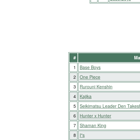
#
Ma
1
Base Boys
2
One Piece
3
Rurouni Kenshin
4
Kajika
5
Seikimatsu Leader Den Takesh
6
Hunter x Hunter
7
Shaman King
8
I"s