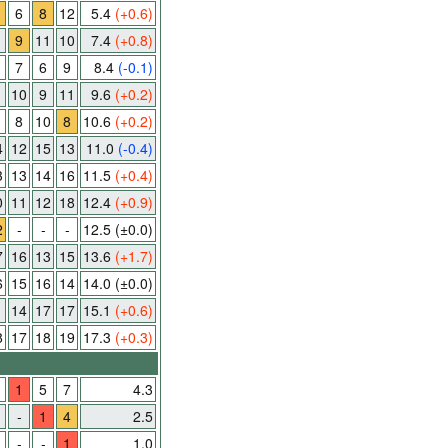
6
8
12
5.4
(+0.6)
9
11
10
7.4
(+0.8)
7
6
9
8.4
(-0.1)
10
9
11
9.6
(+0.2)
8
10
8
10.6
(+0.2)
4
12
15
13
11.0
(-0.4)
3
13
14
16
11.5
(+0.4)
0
11
12
18
12.4
(+0.9)
2
-
-
-
12.5
(±0.0)
7
16
13
15
13.6
(+1.7)
6
15
16
14
14.0
(±0.0)
1
14
17
17
15.1
(+0.6)
8
17
18
19
17.3
(+0.3)
1
5
7
4.3
-
1
4
2.5
-
-
1
1.0