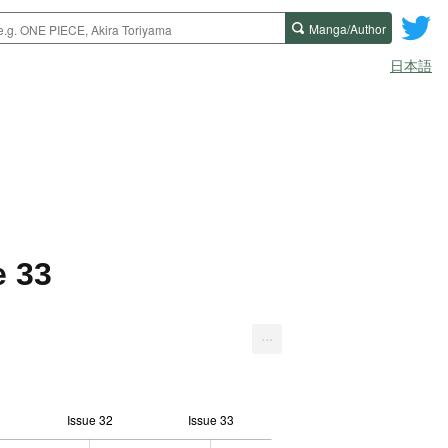
Manga/Author
日本語
e 33
...
Issue 32
Issue 33