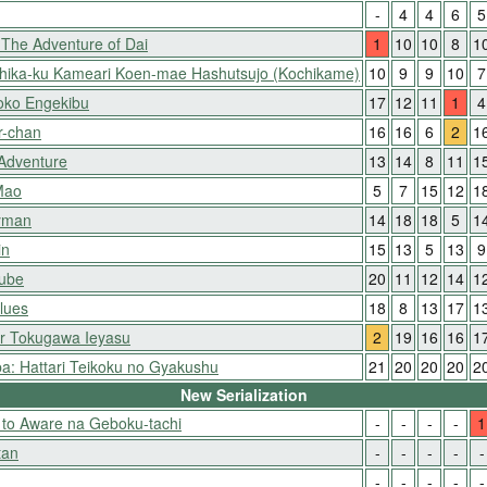
-
4
4
6
5
The Adventure of Dai
1
10
10
8
1
shika-ku Kameari Koen-mae Hashutsujo (Kochikame)
10
9
9
10
7
oko Engekibu
17
12
11
1
4
r-chan
16
16
6
2
1
 Adventure
13
14
8
11
1
 Mao
5
7
15
12
1
yman
14
18
18
5
1
in
15
13
5
13
9
Nube
20
11
12
14
1
lues
18
8
13
17
1
r Tokugawa Ieyasu
2
19
16
16
1
: Hattari Teikoku no Gyakushu
21
20
20
20
2
New Serialization
 to Aware na Geboku-tachi
-
-
-
-
1
tan
-
-
-
-
-
-
-
-
-
-