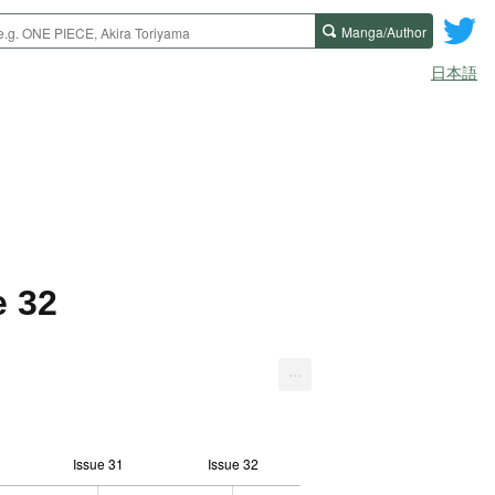
Manga/Author
日本語
e 32
...
Issue 31
Issue 32