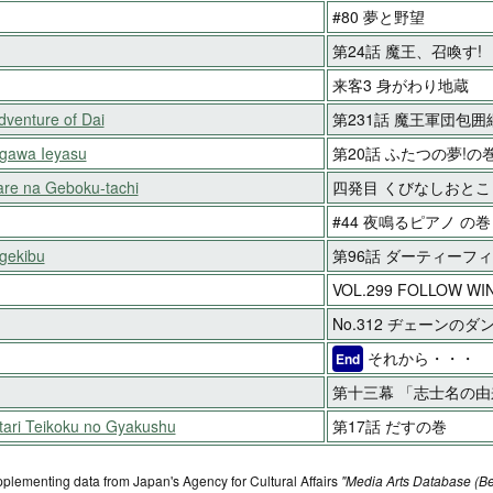
#80 夢と野望
第24話 魔王、召喚す!
来客3 身がわり地蔵
venture of Dai
第231話 魔王軍団包囲網
gawa Ieyasu
第20話 ふたつの夢!の
are na Geboku-tachi
四発目 くびなしおとこ
#44 夜鳴るピアノ の巻
gekibu
第96話 ダーティーフ
VOL.299 FOLLOW WI
No.312 ヂェーンの
それから・・・
End
第十三幕 「志士名の由
ari Teikoku no Gyakushu
第17話 だすの巻
pplementing data from Japan's Agency for Cultural Affairs
"Media Arts Database (Be