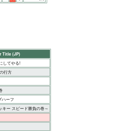
 Title (JP)
にしてやる!
の行方
巻
ブハーフ
ークッキー スピード勝負の巻～