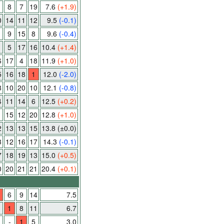
8
7
19
7.6
(+1.9)
0
14
11
12
9.5
(-0.1)
9
15
8
9.6
(-0.4)
5
17
16
10.4
(+1.4)
6
17
4
18
11.9
(+1.0)
5
16
18
1
12.0
(-2.0)
8
10
20
10
12.1
(-0.8)
4
11
14
6
12.5
(+0.2)
15
12
20
12.8
(+1.0)
2
13
13
15
13.8
(±0.0)
3
12
16
17
14.3
(-0.1)
7
18
19
13
15.0
(+0.5)
0
20
21
21
20.4
(+0.1)
6
9
14
7.5
1
8
11
6.7
-
1
5
3.0