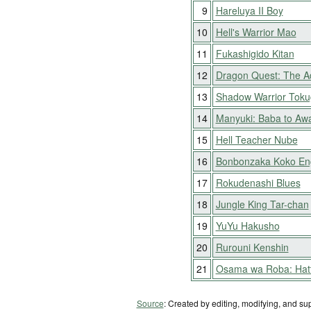
9
Hareluya II Boy
10
Hell's Warrior Mao
11
Fukashigido Kitan
12
Dragon Quest: The Ad
13
Shadow Warrior Toku
14
Manyuki: Baba to Aw
15
Hell Teacher Nube
16
Bonbonzaka Koko En
17
Rokudenashi Blues
18
Jungle King Tar-chan
19
YuYu Hakusho
20
Rurouni Kenshin
21
Osama wa Roba: Hatt
Source
: Created by editing, modifying, and su