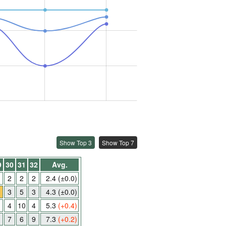
Show Top 3
Show Top 7
9
30
31
32
Avg.
2
2
2
2.4
(±0.0)
3
5
3
4.3
(±0.0)
4
10
4
5.3
(+0.4)
7
6
9
7.3
(+0.2)