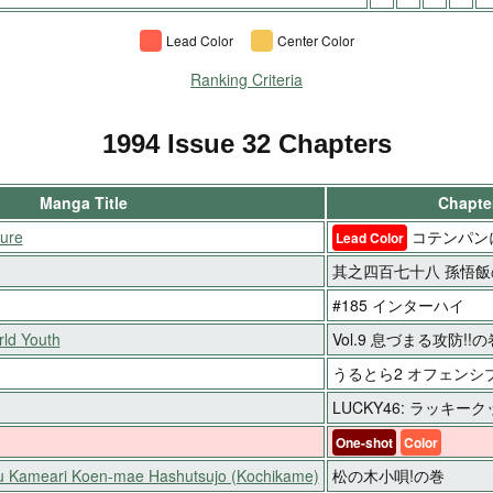
Lead Color
Center Color
Ranking Criteria
1994 Issue 32 Chapters
Manga Title
Chapter
ture
コテンパン
Lead Color
其之四百七十八 孫悟飯
#185 インターハイ
ld Youth
Vol.9 息づまる攻防!!の
うるとら2 オフェンシ
LUCKY46: ラッキ
One-shot
Color
ku Kameari Koen-mae Hashutsujo (Kochikame)
松の木小唄!の巻