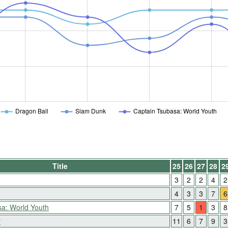
Dragon Ball
Slam Dunk
Captain Tsubasa: World Youth
Title
25
26
27
28
2
3
2
2
4
2
4
3
3
7
6
a: World Youth
7
5
1
3
8
y
11
6
7
9
3