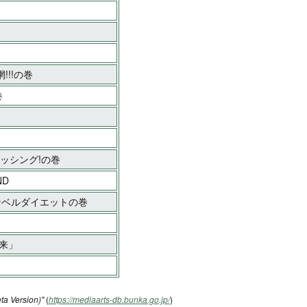
!!!の巻
巻
ィッシング!の巻
ND
ダンベルダイエットの巻
来」
ta Version)"
(
https://mediaarts-db.bunka.go.jp/
)