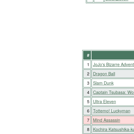
#
1
JoJo's Bizarre Adven
2
Dragon Ball
3
Slam Dunk
4
Captain Tsubasa: Wor
5
Ultra Eleven
6
Tottemo! Luckyman
7
Mind Assassin
8
Kochira Katsushika-