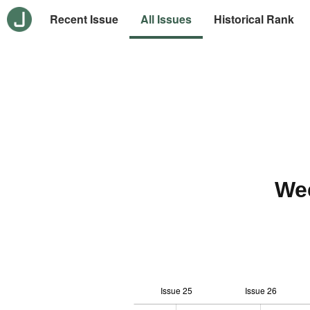
Recent Issue
All Issues
Historical Rank
We
Issue 25
Issue 26
-10
20
-4
-2
-5
0
2