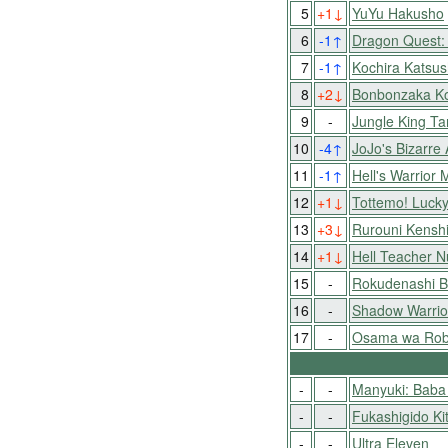
5
+1
↓
YuYu Hakusho
6
-1
↑
Dragon Quest: 
7
-1
↑
Kochira Katsu
8
+2
↓
Bonbonzaka K
9
-
Jungle King Ta
10
-4
↑
JoJo's Bizarre
11
-1
↑
Hell's Warrior
12
+1
↓
Tottemo! Luck
13
+3
↓
Rurouni Kensh
14
+1
↓
Hell Teacher 
15
-
Rokudenashi B
16
-
Shadow Warrio
17
-
Osama wa Roba
-
-
Manyuki: Baba
-
-
Fukashigido Ki
-
-
Ultra Eleven