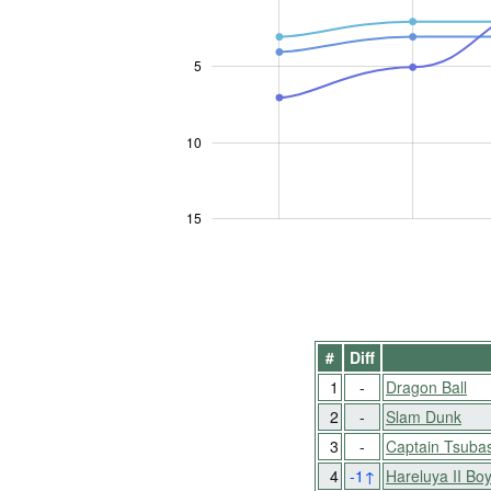
5
10
10
15
#
Diff
1
-
Dragon Ball
2
-
Slam Dunk
3
-
Captain Tsubas
4
-1
↑
Hareluya II Bo