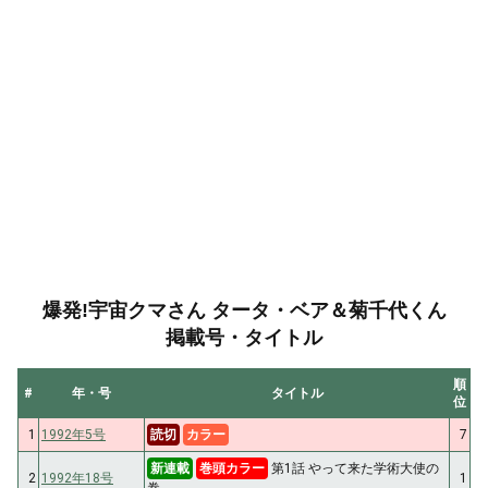
爆発!宇宙クマさん タータ・ベア＆菊千代くん
掲載号・タイトル
順
#
年・号
タイトル
位
1
1992年5号
読切
カラー
7
新連載
巻頭カラー
第1話 やって来た学術大使の
2
1992年18号
1