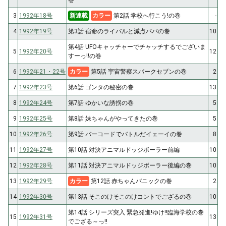
巻
3
1992年18号
新連載
カラー
第2話 学校へ行こう!の巻
-
4
1992年19号
第3話 宿命のライバルと減点パパの巻
10
第4話 UFOキャッチャーでチャッチするでございま
5
1992年20号
12
すーっ!!の巻
6
1992年21・22号
カラー
第5話 宇宙警察スパークセブンの巻
2
7
1992年23号
第6話 ゴンタの秘密の巻
13
8
1992年24号
第7話 ゆかいな誘拐の巻
5
9
1992年25号
第8話 妹ちゃんがやってきたの巻
5
10
1992年26号
第9話 バーコードでバトルだイェーイの巻
8
11
1992年27号
第10話 対決アニマルドッジボーラー前編
10
12
1992年28号
第11話 対決アニマルドッジボーラー後編の巻
10
13
1992年29号
カラー
第12話 赤ちゃんパニックの巻
2
14
1992年30号
第13話 そこのけそこのけコントでござるの巻
10
第14話 シリーズ突入 緊急発進!ゆけ!!臨海学校の巻
15
1992年31号
13
でござる～っ!!