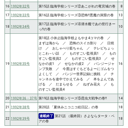
16
1992年32号
第15話 臨海学校シリーズ②あこがれの竜宮城の巻
8
17
1992年33号
第16話 臨海学校シリーズ③恐怖!!悪魔の洞窟の巻
13
第17話 臨海学校シリーズ④潜水艦であの世行きー
18
1992年34号
10
っ!!の巻
第18話 小休止臨海学校よもやま4コマの巻 ／
まずは海から ／ 恐怖のスイカ割り ／ 日焼
け ／ おしゃべり藍ちゃん ／ テレビちょっ
とこわ～い話 ／ ものすごい監視員1 ／ もの
すごい監視員2 ／ ものすごい監視員3 ／ せ
19
1992年35号
なかの皮1 ／ せなかの皮2 ／ バンジージャ
16
ンプ失敗 ／ 今度はすぐもどるよーにゴムをつ
よくして ／ バンジー世界記録に挑戦 ／ チ
ャンネルを途中でかえてみる ／ 本をよんであ
げる ／ だまらせる ／ ねずみ花火 ／ も
のすごい監視員4
20
1992年36・37号
第19話 臨海学校シリーズ⑤昆虫大戦争の巻!!
14
21
1992年38号
第20話 「夏休みニコニコ絵日記」の巻
18
連載終了
第21話 （最終回）さよならタータ・ベ
22
1992年39号
18
アの巻