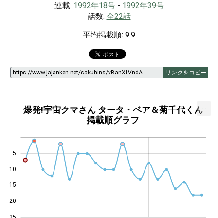
連載:
1992年18号
-
1992年39号
話数:
全22話
平均掲載順: 9.9
リンクをコピー
...
爆発!宇宙クマさん タータ・ベア＆菊千代くん
掲載順グラフ
5
10
14
15
20
25