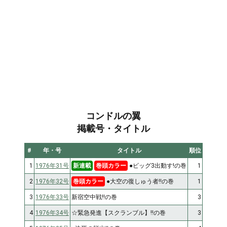
コンドルの翼
掲載号・タイトル
#
年・号
タイトル
順位
1
1976年31号
新連載
巻頭カラー
●ビッグ3出動す!の巻
1
2
1976年32号
巻頭カラー
●大空の復しゅう者!!の巻
1
3
1976年33号
新宿空中戦!!の巻
3
4
1976年34号
☆緊急発進【スクランブル】!!の巻
3