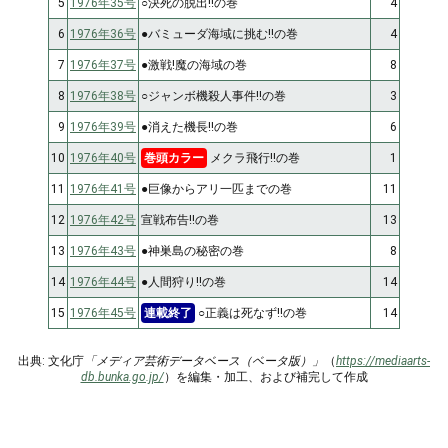
5
1976年35号
○決死の脱出!!の巻
4
6
1976年36号
●バミューダ海域に挑む!!の巻
4
7
1976年37号
●激戦!魔の海域の巻
8
8
1976年38号
○ジャンボ機殺人事件!!の巻
3
9
1976年39号
●消えた機長!!の巻
6
10
1976年40号
巻頭カラー
メクラ飛行!!の巻
1
11
1976年41号
●巨像からアリ一匹までの巻
11
12
1976年42号
宣戦布告!!の巻
13
13
1976年43号
●神巣島の秘密の巻
8
14
1976年44号
●人間狩り!!の巻
14
15
1976年45号
連載終了
○正義は死なず!!の巻
14
出典: 文化庁
「メディア芸術データベース（ベータ版）」
（
https://mediaarts-
db.bunka.go.jp/
）を編集・加工、および補完して作成