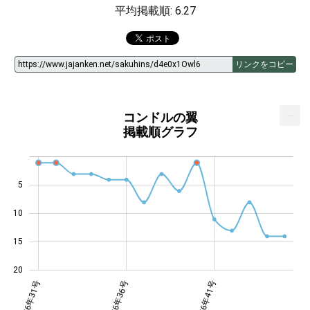
平均掲載順: 6.27
リンクをコピー
...
コンドルの翼
掲載順グラフ
5
14
10
15
20
1976年31号
1976年36号
1976年41号
1976年41号