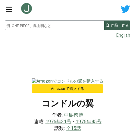
作品・作者
English
Amazon で購入する
コンドルの翼
作者:
中島徳博
連載:
1976年31号
-
1976年45号
話数:
全15話