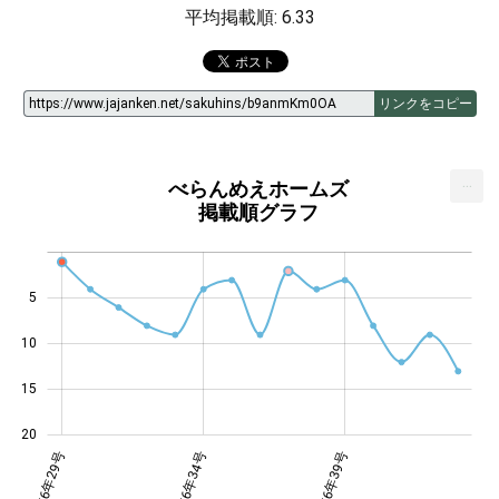
平均掲載順: 6.33
リンクをコピー
...
べらんめえホームズ
掲載順グラフ
5
14
10
15
20
1976年29号
1976年34号
1976年39号
1976年39号