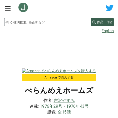
作品・作者
English
Amazon で購入する
べらんめえホームズ
作者:
吉沢やすみ
連載:
1976年29号
-
1976年43号
話数:
全15話