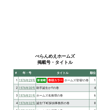
べらんめえホームズ
掲載号・タイトル
#
年・号
タイトル
順位
1
1976年29号
新連載
巻頭カラー
ホームズ登場!の巻
1
2
1976年30号
助手誕生か!?の巻
4
3
1976年31号
ホームズ名推理の巻
6
4
1976年32号
誕生!下町探偵事務所の巻
8