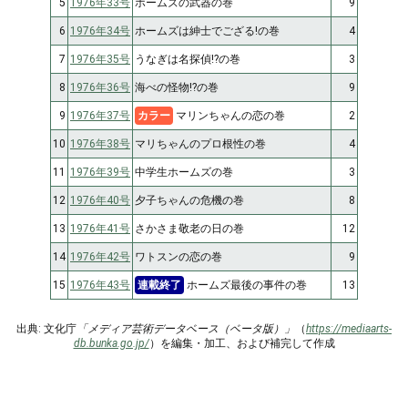
5
1976年33号
ホームズの武器の巻
9
6
1976年34号
ホームズは紳士でござる!の巻
4
7
1976年35号
うなぎは名探偵!?の巻
3
8
1976年36号
海べの怪物!?の巻
9
9
1976年37号
カラー
マリンちゃんの恋の巻
2
10
1976年38号
マリちゃんのプロ根性の巻
4
11
1976年39号
中学生ホームズの巻
3
12
1976年40号
夕子ちゃんの危機の巻
8
13
1976年41号
さかさま敬老の日の巻
12
14
1976年42号
ワトスンの恋の巻
9
15
1976年43号
連載終了
ホームズ最後の事件の巻
13
出典: 文化庁
「メディア芸術データベース（ベータ版）」
（
https://mediaarts-
db.bunka.go.jp/
）を編集・加工、および補完して作成