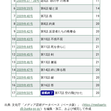
5
2009年37・38号
題5話 “鉄の手”の将軍
11
6
2009年39号
第6話 嘘と涙
14
7
2009年40号
第7話 燕
19
8
2009年41号
第8話 約束
20
9
2009年42号
第9話 反逆者たちの晩餐会
20
10
2009年43号
第10話 不撓不屈
21
11
2009年44号
第11話 死を傍らに
21
12
2009年45号
第12話 剣
21
13
2009年46号
第13話 邂逅
21
14
2009年47号
第14話 絆に降る雨
20
15
2009年48号
第15話 鍵
20
16
2009年49号
第16話 答
20
17
2009年50号
連載終了
第17話 空の飛びかた
20
出典: 文化庁
「メディア芸術データベース（ベータ版）」
（
https://mediaarts-
db.bunka.go.jp/
）を編集・加工、および補完して作成