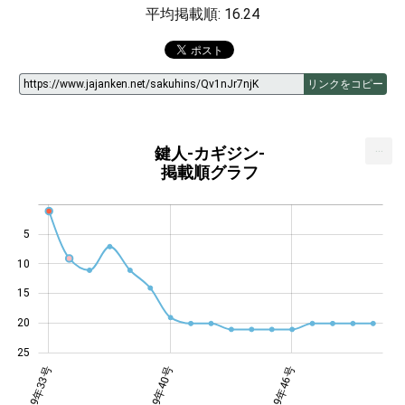
平均掲載順: 16.24
リンクをコピー
...
鍵人-カギジン-
掲載順グラフ
5
10
14
15
20
25
年39号
年44号
年49号
2009年33号
2009年40号
2009年46号
2009年46号