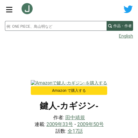
作品・作者
English
Amazon で購入する
鍵人-カギジン-
作者:
田中靖規
連載:
2009年33号
-
2009年50号
話数:
全17話