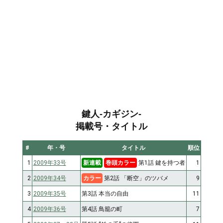
鍵人-カギジン-
掲載号・タイトル
#
年・号
タイトル
順位
1
2009年33号
新連載
巻頭カラー
第1話 鍵を持つ者
1
2
2009年34号
カラー
第2話 「断空」のツバメ
9
3
2009年35号
第3話 本当の自由
11
4
2009年36号
第4話 鳥籠の町
7