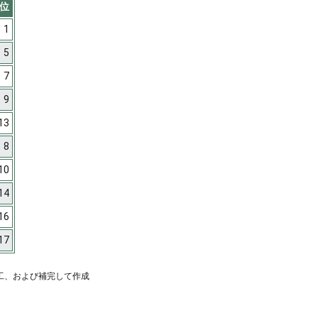
位
1
5
7
9
13
8
10
14
16
17
工、および補完して作成