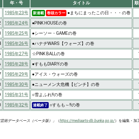
年・号
タイトル
順
1
1985年23号
●まちにまったこの日・・・の巻
新連載
巻頭カラー
2
1985年24号
●PINK HOUSEの巻
3
1985年25号
●シーソー・GAMEの巻
4
1985年26号
●ハナヂWARS【ウォーズ】の巻
5
1985年27号
☆PINK BALLの巻
6
1985年28号
●すももDIARYの巻
7
1985年29号
●アイス・ウォーズの巻
8
1985年30号
●ニューメン大危機【ピンチ】の巻
9
1985年31号
○雪よふれ!!の巻
0
1985年32号
○すもも～!!の巻
連載終了
ア芸術データベース（ベータ版）」
（
https://mediaarts-db.bunka.go.jp/
）を編集・加