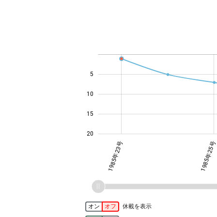
-10
25
-4
-2
-5
4
0
2
6
8
5
14
10
15
20
1985年23号
1985年25号
オン
オフ
休載を表示