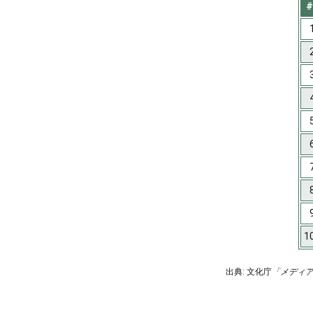
#
1
出典: 文化庁
「メディ