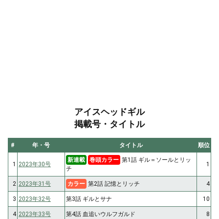
アイスヘッドギル
掲載号・タイトル
#
年・号
タイトル
順位
新連載
巻頭カラー
第1話 ギル＝ソールとリッ
1
2023年30号
1
チ
2
2023年31号
カラー
第2話 記憶とリッチ
4
3
2023年32号
第3話 ギルとサナ
10
4
2023年33号
第4話 血追いウルフガルド
8