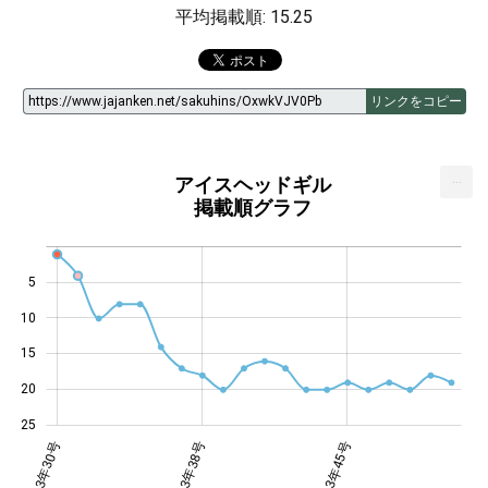
平均掲載順: 15.25
リンクをコピー
...
アイスヘッドギル
掲載順グラフ
5
10
14
15
20
25
・37号
年43号
年49号
2023年30号
2023年38号
2023年45号
2023年45号