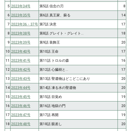
5
2023年34号
第5話 信念の刃
8
6
2023年35号
第6話 真王家、蘇る
14
7
2023年36・37号
第7話 決意
17
8
2023年38号
第8話 グレイト・グレイト…
18
9
2023年39号
第9話 装飾王
20
10
2023年40号
第10話 王命
17
11
2023年41号
第11話 トロルの森
16
12
2023年42号
第12話 心臓樹と…
17
13
2023年43号
第13話 聖遺物はどこどこにあり
20
14
2023年44号
第14話 凍る水の聖遺物
20
15
2023年45号
第15話 目覚め
19
16
2023年46号
第16話 地獄の門
20
17
2023年47号
第17話 再開
19
18
2023年48号
第18話 眼差し
20