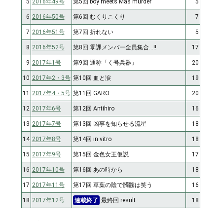
5
2016年49号
第5回 boy meets Mas murder
5
6
2016年50号
第6回 むくりこくり
7
7
2016年51号
第7回 折れない
5
8
2016年52号
第8回 零課メンバー全員集合…!!
17
9
2017年1号
第9回 通称「く号兵器」
20
10
2017年2・3号
第10回 血と涙
19
11
2017年4・5号
第11回 GARO
20
12
2017年6号
第12回 Antihiro
16
13
2017年7号
第13回 凶事を知らせる流星
18
14
2017年8号
第14回 in vitro
18
15
2017年9号
第15回 金色女王仮説
17
16
2017年10号
第16回 あの時から
18
17
2017年11号
第17回 草葉の陰で髑髏は笑う
16
18
2017年12号
連載終了
最終回 result
18