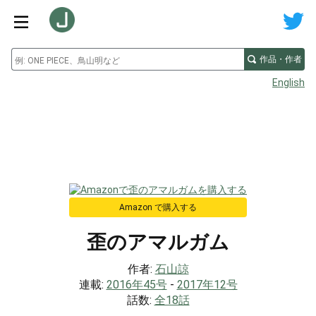
作品・作者
English
Amazon で購入する
歪のアマルガム
作者:
石山諒
連載:
2016年45号
-
2017年12号
話数:
全18話