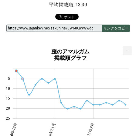
平均掲載順: 13.39
リンクをコピー
...
歪のアマルガム
掲載順グラフ
5
10
14
15
20
25
4・5号
年50号
年10号
2016年45号
2016年51号
2016年51号
2017年7号