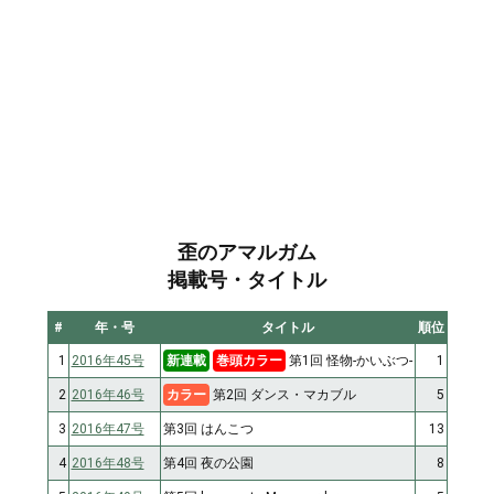
歪のアマルガム
掲載号・タイトル
#
年・号
タイトル
順位
1
2016年45号
新連載
巻頭カラー
第1回 怪物-かいぶつ-
1
2
2016年46号
カラー
第2回 ダンス・マカブル
5
3
2016年47号
第3回 はんこつ
13
4
2016年48号
第4回 夜の公園
8