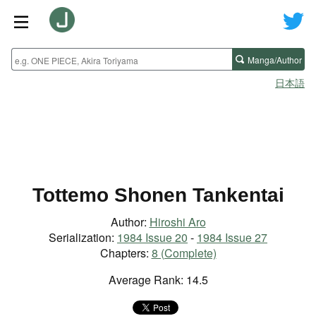
Manga/Author
日本語
Tottemo Shonen Tankentai
Author:
Hiroshi Aro
Serialization:
1984 Issue 20
-
1984 Issue 27
Chapters:
8 (Complete)
Average Rank: 14.5