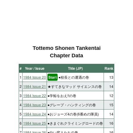
Tottemo Shonen Tankentai
Chapter Data
#
Year / Issue
Title (JP)
Rank
1
1984 Issue 20
Start
●校長との遭遇の巻
13
2
1984 Issue 21
★すてきなマッド サイエンスの巻
14
3
1984 Issue 22
●学鯨をおえ!!の巻
12
4
1984 Issue 23
●グレープ・ハンティングの巻
15
5
1984 Issue 24
●おジョーズ4の巻(6番めの隊員)
14
6
1984 Issue 25
●きまぐれクライミングロードの巻
16
7
1984 Issue 26
●白い変人たちの巻
16