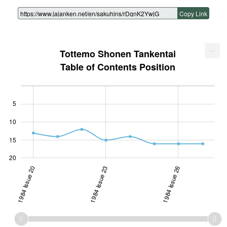
Copy Link
...
Tottemo Shonen Tankentai
Table of Contents Position
5
10
10
15
20
1984 Issue 20
1984 Issue 23
1984 Issue 26
1984 Issue 26