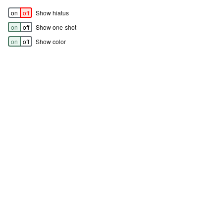
on
off
Show hiatus
on
off
Show one-shot
on
off
Show color